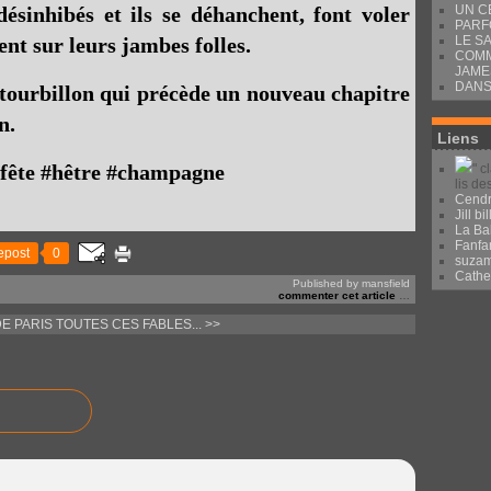
UN C
ésinhibés et ils se déhanchent, font voler
PARF
LE S
lent sur leurs jambes folles.
COMM
JAME
DANS
r tourbillon qui précède un nouveau chapitre
n.
Liens
#fête #hêtre #champagne
" c
lis de
Cendr
Jill bil
La Ba
Fanfa
epost
0
suza
Cath
Published by mansfield
commenter cet article
…
DE PARIS
TOUTES CES FABLES... >>