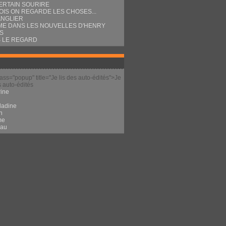
ERTAIN SOURIRE
OIS ON REGARDE LES CHOSES...
ANGLIER
E DANS LES NOUVELLES D'HENRY
S
 LE REGARD
lass="popup" title="Je lis des auto-édités">Je
s auto-édités
ine
l
ladine
n
me
eau