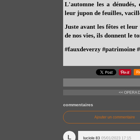
L'automne les a dénudés, d
leur jupon de feuilles, vacil
Juste avant les fêtes et leu
de nos vies, ils donnent le to
#fauxdeverzy #patrimoine 
R
<< OPERA 
commentaires
Ajouter un commentaire
L
luciole 83
05/01/2023 17:15