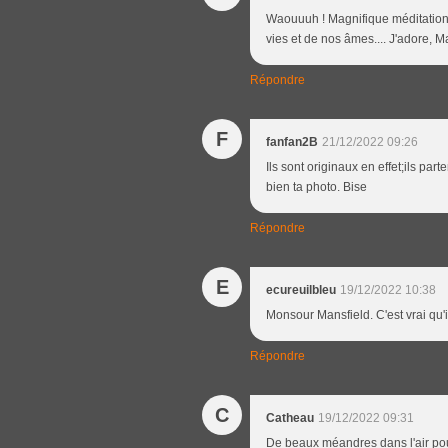
Waouuuh ! Magnifique méditation
vies et de nos âmes.... J'adore, Ma
Répondre
F
fanfan2B
21/12/2022 09:26
Ils sont originaux en effet;ils pa
bien ta photo. Bise
Répondre
E
ecureuilbleu
19/12/2022 10:38
Monsour Mansfield. C'est vrai qu'
Répondre
C
Catheau
19/12/2022 09:31
De beaux méandres dans l'air pou