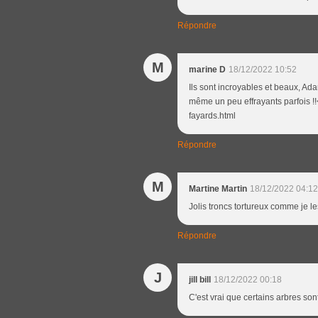
Répondre
M
marine D
18/12/2022 10:52
Ils sont incroyables et beaux, Ad
même un peu effrayants parfois !!
fayards.html
Répondre
M
Martine Martin
18/12/2022 04:12
Jolis troncs tortureux comme je l
Répondre
J
jill bill
18/12/2022 00:18
C'est vrai que certains arbres sont