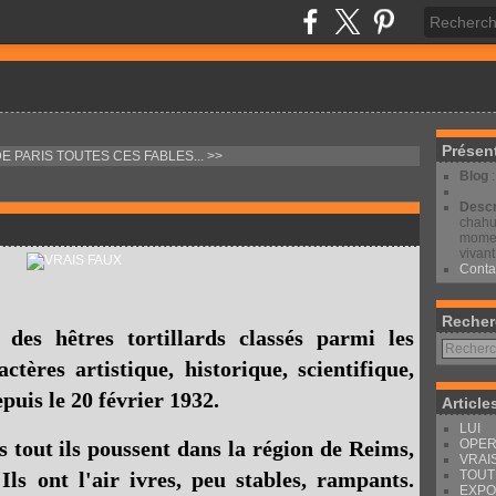
Présen
DE PARIS
TOUTES CES FABLES... >>
Blog
Descr
chahut
moment
vivant
Conta
Recher
es hêtres tortillards classés parmi les
ères artistique, historique, scientifique,
puis le 20 février 1932.
Article
LUI
OPER
rès tout ils poussent dans la région de Reims,
VRAI
TOUT
Ils ont l'air ivres, peu stables, rampants.
EXPO