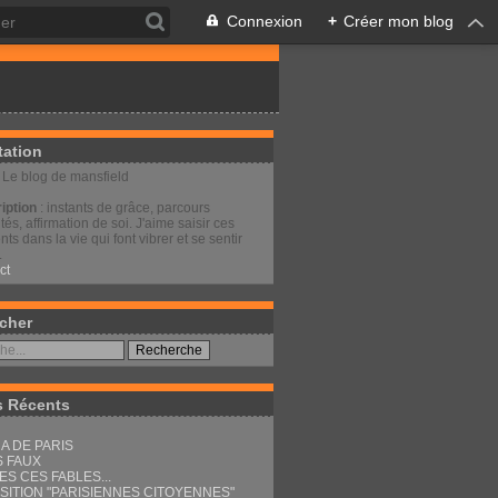
Connexion
+
Créer mon blog
tation
: Le blog de mansfield
iption
: instants de grâce, parcours
és, affirmation de soi. J'aime saisir ces
s dans la vie qui font vibrer et se sentir
.
ct
cher
s Récents
A DE PARIS
S FAUX
ES CES FABLES...
SITION "PARISIENNES CITOYENNES"