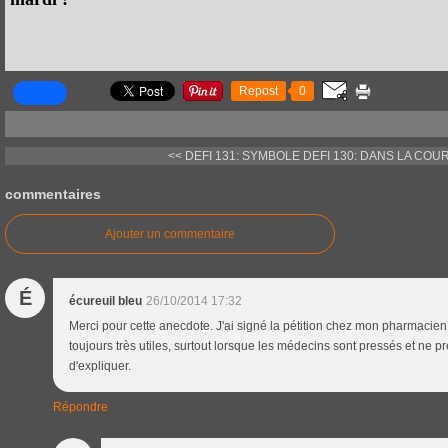
Repost
0
<< DEFI 131: SYMBOLE
DEFI 130: DANS LA COUR
commentaires
Ajouter un commentaire
É
écureuil bleu
26/10/2014 17:32
Merci pour cette anecdote. J'ai signé la pétition chez mon pharmacien.
toujours très utiles, surtout lorsque les médecins sont pressés et ne p
d'expliquer.
Répondre