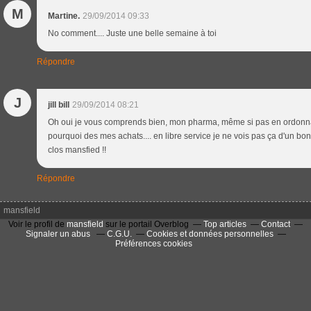
M
Martine.
29/09/2014 09:33
No comment.... Juste une belle semaine à toi
Répondre
J
jill bill
29/09/2014 08:21
Oh oui je vous comprends bien, mon pharma, même si pas en ordonna
pourquoi des mes achats.... en libre service je ne vois pas ça d'un bon 
clos mansfied !!
Répondre
mansfield
Voir le profil de
mansfield
sur le portail Overblog
Top articles
Contact
Signaler un abus
C.G.U.
Cookies et données personnelles
Préférences cookies