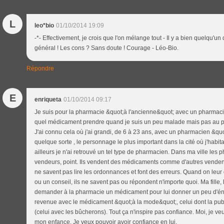
L
leo*bio
01/10/2014 19:09
-*- Effectivement, je crois que l'on mélange tout - Il y a bien quelqu'u
général ! Les cons ? Sans doute ! Courage - Léo-Bio.
Répondre
E
enriqueta
01/10/2014 09:17
Je suis pour la pharmacie &quot;à l'ancienne&quot; avec un pharmaci
quel médicament prendre quand je suis un peu malade mais pas au poi
J'ai connu cela où j'ai grandi, de 6 à 23 ans, avec un pharmacien &quot
quelque sorte , le personnage le plus important dans la cité où j'habi
ailleurs je n'ai retrouvé un tel type de pharmacien. Dans ma ville les
vendeurs, point. Ils vendent des médicaments comme d'autres vendent 
ne savent pas lire les ordonnances et font des erreurs. Quand on l
ou un conseil, ils ne savent pas ou répondent n'importe quoi. Ma fille, 
demander à la pharmacie un médicament pour lui donner un peu d'éner
revenue avec le médicament &quot;à la mode&quot;, celui dont la pub
(celui avec les bûcherons). Tout ça n'inspire pas confiance. Moi, je v
mon enfance. Je veux pouvoir avoir confiance en lui.