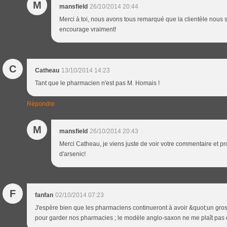
M
mansfield
26/10/2014 20:44
Merci à toi, nous avons tous remarqué que la clientèle nous 
encourage vraiment!
C
Catheau
13/10/2014 14:23
Tant que le pharmacien n'est pas M. Homais !
Répondre
M
mansfield
26/10/2014 20:43
Merci Catheau, je viens juste de voir votre commentaire et p
d'arsenic!
F
fanfan
02/10/2014 07:23
J'espère bien que les pharmaciens continueront à avoir &quot;un gros 
pour garder nos pharmacies ; le modèle anglo-saxon ne me plaît pas du 