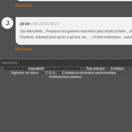
Répondre
J
jill bill
19/01/2015 08:23
Oui Mansfield... Pourquoi les guerres sont-elles plus faciles à faire...
l'homme, d'autant plus qu'on a qu'une vie.... ,-) A bon entendeur... salut 
Répondre
mansfield
Voir le profil de
mansfield
sur le portail Overblog
Top articles
Contact
Signaler un abus
C.G.U.
Cookies et données personnelles
Préférences cookies