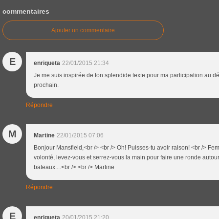
commentaires
Ajouter un commentaire
E
enriqueta
22/01/2015 21:34
Je me suis inspirée de ton splendide texte pour ma participation au d
prochain.
Répondre
M
Martine
22/01/2015 07:06
Bonjour Mansfield,<br /> <br /> Oh! Puisses-tu avoir raison! <br />
volonté, levez-vous et serrez-vous la main pour faire une ronde autou
bateaux....<br /> <br /> Martine
Répondre
E
enriqueta
20/01/2015 21:20