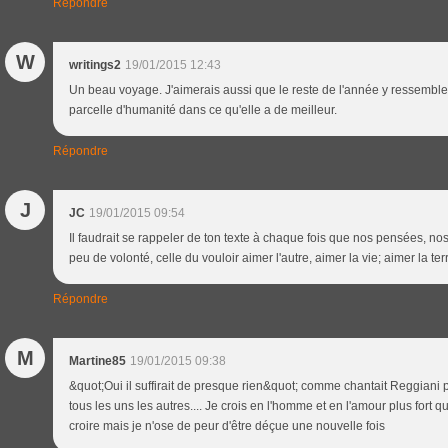
Répondre
W
writings2
19/01/2015 12:43
Un beau voyage. J'aimerais aussi que le reste de l'année y ressemble.
parcelle d'humanité dans ce qu'elle a de meilleur.
Répondre
J
JC
19/01/2015 09:54
Il faudrait se rappeler de ton texte à chaque fois que nos pensées, nos ac
peu de volonté, celle du vouloir aimer l'autre, aimer la vie; aimer la terr
Répondre
M
Martine85
19/01/2015 09:38
&quot;Oui il suffirait de presque rien&quot; comme chantait Reggiani
tous les uns les autres.... Je crois en l'homme et en l'amour plus fort qu
croire mais je n'ose de peur d'être déçue une nouvelle fois