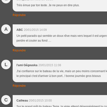
Très émue par ton texte. Je ne peux en dire plus.
Répondre
A
ABC
20/01/2015 14:09
Un petit paradis qui semble un doux rêve mais vers lequel il est urgen
perdre et couler au fond ....
Répondre
L
l'ami Gégouska
20/01/2015 11:08
J'ai confiance sur le bateau de la vie, mais un peu moins concernant
le principal c'est d'arriver à bon port...! bonne journée gros bisous
Répondre
C
Catheau
20/01/2015 10:00
Sur le grand mât du bateau Terre, la vigie attend désespérément la col