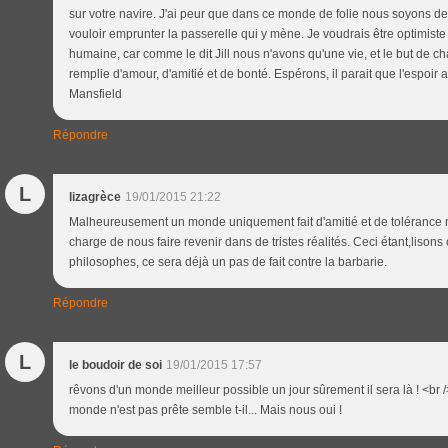
sur votre navire. J'ai peur que dans ce monde de folie nous soyons 
vouloir emprunter la passerelle qui y mène. Je voudrais être optimiste e
humaine, car comme le dit Jill nous n'avons qu'une vie, et le but de cha
remplie d'amour, d'amitié et de bonté. Espérons, il parait que l'espoir 
Mansfield
Répondre
L
lizagrèce
19/01/2015 21:22
Malheureusement un monde uniquement fait d'amitié et de tolérance n'
charge de nous faire revenir dans de tristes réalités. Ceci étant,lisons
philosophes, ce sera déjà un pas de fait contre la barbarie.
Répondre
L
le boudoir de soi
19/01/2015 17:57
rêvons d'un monde meilleur possible un jour sûrement il sera là ! <br />
monde n'est pas prête semble t-il... Mais nous oui !