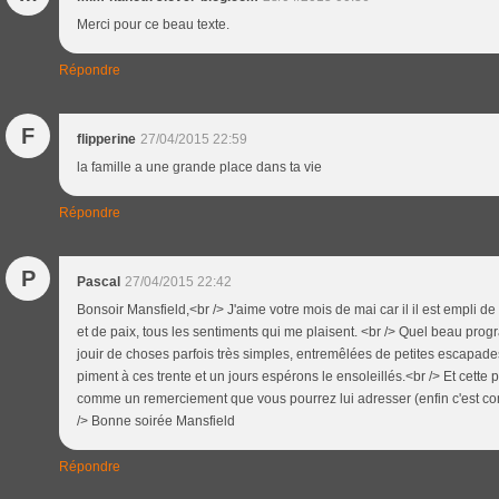
Merci pour ce beau texte.
Répondre
F
flipperine
27/04/2015 22:59
la famille a une grande place dans ta vie
Répondre
P
Pascal
27/04/2015 22:42
Bonsoir Mansfield,<br /> J'aime votre mois de mai car il il est empli d
et de paix, tous les sentiments qui me plaisent. <br /> Quel beau progra
jouir de choses parfois très simples, entremêlées de petites escapa
piment à ces trente et un jours espérons le ensoleillés.<br /> Et cet
comme un remerciement que vous pourrez lui adresser (enfin c'est co
/> Bonne soirée Mansfield
Répondre