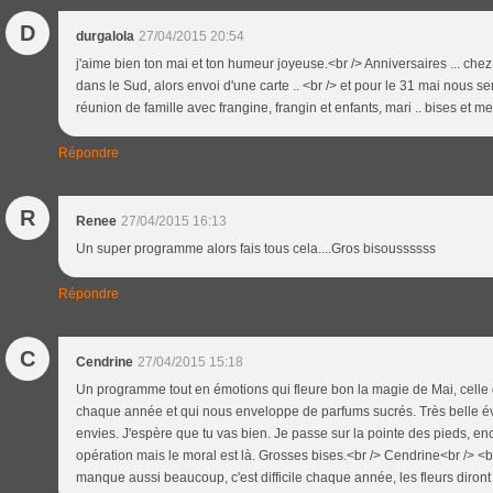
D
durgalola
27/04/2015 20:54
j'aime bien ton mai et ton humeur joyeuse.<br /> Anniversaires ... chez
dans le Sud, alors envoi d'une carte .. <br /> et pour le 31 mai nous se
réunion de famille avec frangine, frangin et enfants, mari .. bises et 
Répondre
R
Renee
27/04/2015 16:13
Un super programme alors fais tous cela....Gros bisoussssss
Répondre
C
Cendrine
27/04/2015 15:18
Un programme tout en émotions qui fleure bon la magie de Mai, celle qu
chaque année et qui nous enveloppe de parfums sucrés. Très belle évoc
envies. J'espère que tu vas bien. Je passe sur la pointe des pieds, 
opération mais le moral est là. Grosses bises.<br /> Cendrine<br /> 
manque aussi beaucoup, c'est difficile chaque année, les fleurs diron