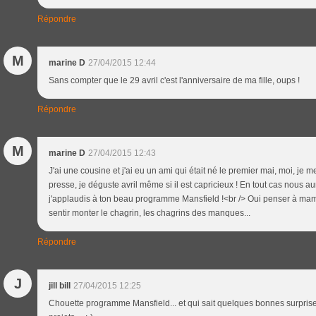
Répondre
M
marine D
27/04/2015 12:44
Sans compter que le 29 avril c'est l'anniversaire de ma fille, oups !
Répondre
M
marine D
27/04/2015 12:43
J'ai une cousine et j'ai eu un ami qui était né le premier mai, moi, je 
presse, je déguste avril même si il est capricieux ! En tout cas nous 
j'applaudis à ton beau programme Mansfield !<br /> Oui penser à ma
sentir monter le chagrin, les chagrins des manques...
Répondre
J
jill bill
27/04/2015 12:25
Chouette programme Mansfield... et qui sait quelques bonnes surpris