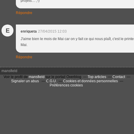
projets.... ;-)
Répondre
E
enriqueta
27/04/2015 12:03
J'aime bien le mois de Mai car on y fait ce qui nous plaît, c'est le print
Mai.
Répondre
mansfield
Voir le profil de
mansfield
sur le portail Overblog
Top articles
Contact
Signaler un abus
C.G.U.
Cookies et données personnelles
Préférences cookies