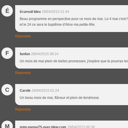
É
écureuil bleu
29/04/2015 21:44
Beau programme en perspective pour ce mois de mai. Le 4 mai c'est l'
et le 24 ce sera le baptême d'Alice ma petite-fille.
Répondre
F
fanfan
28/04/2015 08:24
Un mois de mai plein de belles promesses ;j'espère que tu pourras les 
Répondre
C
Carole
28/04/2015 01:24
Un beau mois de mai, flâneur et plein de tendresse.
Répondre
M
mim-nanou75.over-blog.com
28/04/2015 00:36