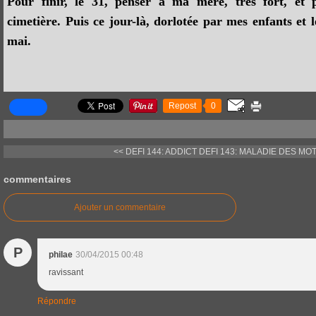
Pour finir, le 31, penser à ma mère, très fort, et
cimetière. Puis ce jour-là, dorlotée par mes enfants et 
mai.
Repost
0
<< DEFI 144: ADDICT
DEFI 143: MALADIE DES MOT
commentaires
Ajouter un commentaire
P
philae
30/04/2015 00:48
ravissant
Répondre