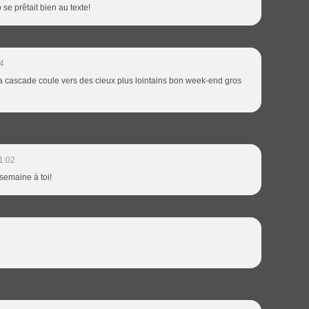
 se prêtait bien au texte!
4
la cascade coule vers des cieux plus lointains bon week-end gros
1:02
emaine à toi!