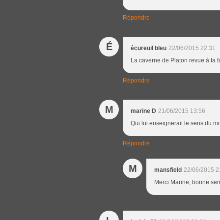
Répondre
É
écureuil bleu
22/06/2015 22:31
La caverne de Platon revue à ta 
Répondre
M
marine D
21/06/2015 13:56
Qui lui enseignerait le sens du mo
Répondre
M
mansfield
22/06/2015 2
Merci Marine, bonne sem