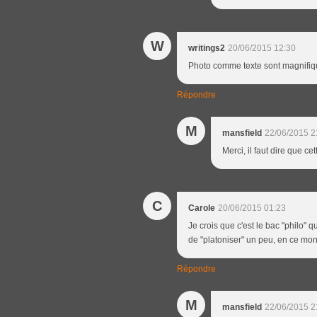
W
writings2
20/06/2015 12:30
Photo comme texte sont magnifiq
Répondre
M
mansfield
22/06/2015 2
Merci, il faut dire que ce
C
Carole
20/06/2015 01:23
Je crois que c'est le bac "philo" qui
de "platoniser" un peu, en ce mo
Répondre
M
mansfield
22/06/2015 2