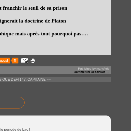
t franchir le seuil de sa prison
ignerait la doctrine de Platon
hique mais après tout pourquoi pas….
epost
0
Published by mansfield
commenter cet article
…
SIQUE
DEFI 147: CAPITAINE >>
ette période de bac !