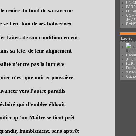
UN C
PARF
 de croire du fond de sa caverne
LE S
COMM
JAME
se tient loin de ses balivernes
DANS
tes faites, de son conditionnement
Liens
" c
ns sa tête, de leur alignement
lis de
Cendr
Jill bil
alité n’entre pas la lumière
La Ba
Fanfa
suza
tier n’est que nuit et poussière
Cath
 avancer vers l’autre paradis
éclairé qui d’emblée éblouit
nifier qu’un Maître se tient prêt
 grandir, humblement, sans apprêt