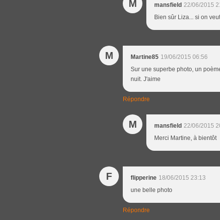
M
mansfield
22/06/2015 2
Bien sûr Liza... si on veut
M
Martine85
19/06/2015 06:56
Sur une superbe photo, un poème p
nuit. J'aime
Répondre
M
mansfield
22/06/2015 2
Merci Martine, à bientôt
F
flipperine
18/06/2015 23:13
une belle photo
Répondre