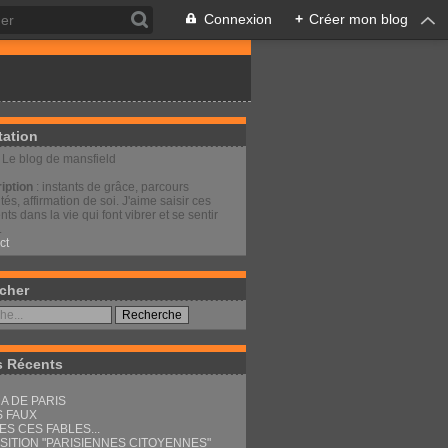
Connexion
+
Créer mon blog
tation
: Le blog de mansfield
iption
: instants de grâce, parcours
és, affirmation de soi. J'aime saisir ces
s dans la vie qui font vibrer et se sentir
.
ct
cher
s Récents
A DE PARIS
S FAUX
ES CES FABLES...
SITION "PARISIENNES CITOYENNES"