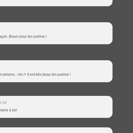
façon. Bravo pour ton poème !
t aimons...<br /> Il est très beau ton poème !
1:09
aine à toi!