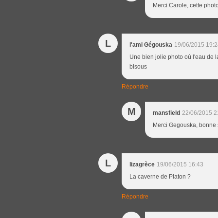
Merci Carole, cette photo
L
l'ami Gégouska
19/06/2015 19:2
Une bien jolie photo où l'eau de 
bisous
Répondre
M
mansfield
22/06/2015 2
Merci Gegouska, bonne s
L
lizagrèce
19/06/2015 16:43
La caverne de Platon ?
Répondre