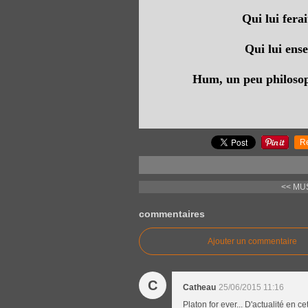
Qui lui ferai
Qui lui ense
Hum, un peu philosop
R
<< MU
commentaires
Ajouter un commentaire
C
Catheau
25/06/2015 11:16
Platon for ever... D'actualité en c