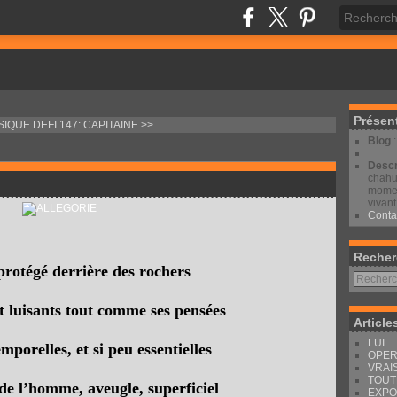
Présen
SIQUE
DEFI 147: CAPITAINE >>
Blog
Descr
chahut
moment
vivant
Conta
Recher
protégé derrière des rochers
et luisants tout comme ses pensées
Article
LUI
mporelles, et si peu essentielles
OPER
VRAI
TOUT
 de l’homme, aveugle, superficiel
EXPO