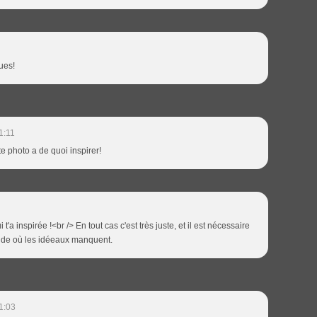
ues!
1:11
tte photo a de quoi inspirer!
 t'a inspirée !<br /> En tout cas c'est très juste, et il est nécessaire
nde où les idéeaux manquent.
1:03