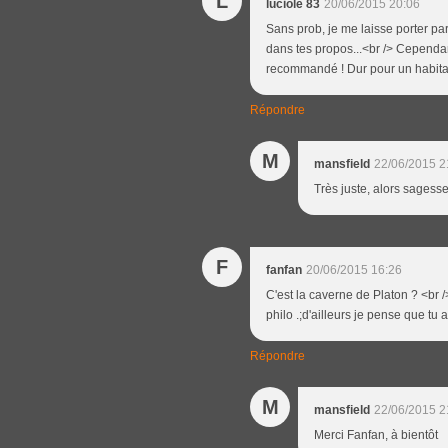
L
luciole 83
20/06/2015 20:06
Sans prob, je me laisse porter par
dans tes propos...<br /> Cependant
recommandé ! Dur pour un habitant
Répondre
M
mansfield
22/06/2015 2
Très juste, alors sagess
F
fanfan
20/06/2015 16:26
C'est la caverne de Platon ? <br /
philo .;d'ailleurs je pense que tu
Répondre
M
mansfield
22/06/2015 2
Merci Fanfan, à bientôt