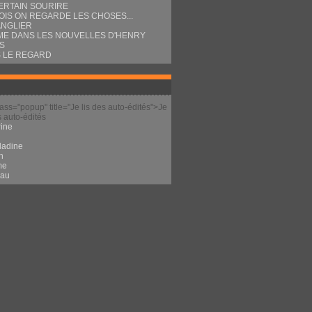
ERTAIN SOURIRE
OIS ON REGARDE LES CHOSES...
ANGLIER
E DANS LES NOUVELLES D'HENRY
S
 LE REGARD
lass="popup" title="Je lis des auto-édités">Je
s auto-édités
ine
l
ladine
n
me
eau