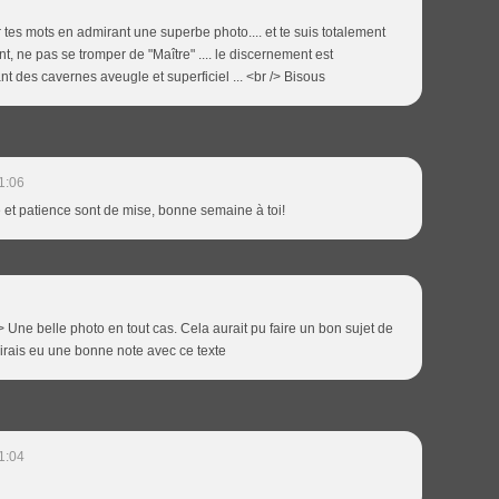
 tes mots en admirant une superbe photo.... et te suis totalement
, ne pas se tromper de "Maître" .... le discernement est
 des cavernes aveugle et superficiel ... <br /> Bisous
1:06
e et patience sont de mise, bonne semaine à toi!
> Une belle photo en tout cas. Cela aurait pu faire un bon sujet de
 airais eu une bonne note avec ce texte
1:04