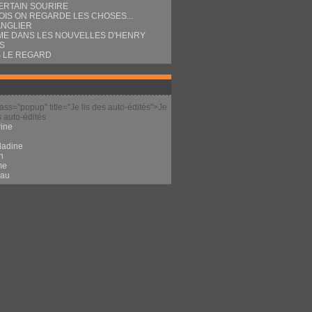
ERTAIN SOURIRE
OIS ON REGARDE LES CHOSES...
ANGLIER
E DANS LES NOUVELLES D'HENRY
S
 LE REGARD
lass="popup" title="Je lis des auto-édités">Je
s auto-édités
ine
l
ladine
n
me
eau