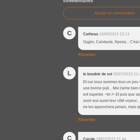
commentaires
Ajouter un commentaire
C
Catheau
10/08/2015 10:13
Gygès, Candaule, Nyssia... C'est a
Répondre
L
le boudoir de soi
30/07/2015 21:
Et oui nous sommes tous un peu vo
une bonne pub... Moi j'aime bien l
est superbe. <br /> Et puis que s
avoir eux aussi leur côté voyeur...
ne les approchera jamais, mais qui
Répondre
C
Carole
29/07/2015 21:44