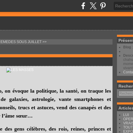
Présen
REMEDES
SOUS JUILLET >>
Blog
Descr
chahut
moment
vivant
Conta
Recher
, on évoque la politique, la santé, on traque les
 de galaxies, astrologie, vante smartphones et
nseils, trucs et astuces, vend des canapés et des
Article
LUI
er l’âme sœur…
OPER
VRAI
TOUT
 des gens célèbres, des rois, reines, princes et
EXPO