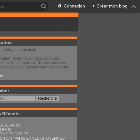
Connexion
+
Créer mon blog
tation
: Le blog de mansfield
iption
: instants de grâce, parcours
és, affirmation de soi. J'aime saisir ces
s dans la vie qui font vibrer et se sentir
.
ct
cher
s Récents
A DE PARIS
S FAUX
ES CES FABLES...
SITION "PARISIENNES CITOYENNES"