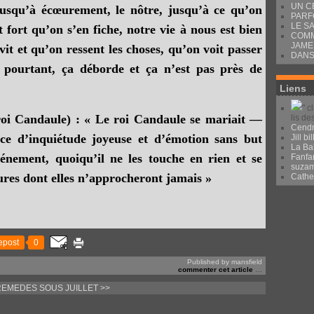
UN C
jusqu’à écœurement, le nôtre, jusqu’à ce qu’on
PARF
LE S
 fort qu’on s’en fiche, notre vie à nous est bien
COMM
JAME
vit et qu’on ressent les choses, qu’on voit passer
DANS
e pourtant, ça déborde et ça n’est pas près de
Liens
" c
roi Candaule) : « Le roi Candaule se mariait —
lis de
Cendr
ce d’inquiétude joyeuse et d’émotion sans but
Jill bil
La Ba
énement, quoiqu’il ne les touche en rien et se
Fanfa
suza
ures dont elles n’approcheront jamais »
Cath
epost
0
Published by mansfield
commenter cet article
…
REMEDES
SOUS JUILLET >>