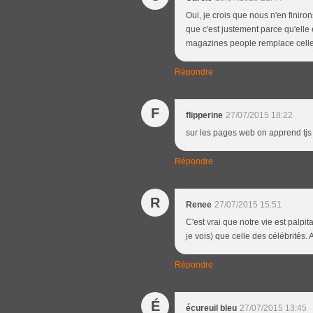
Oui, je crois que nous n'en finiro
que c'est justement parce qu'elle 
magazines people remplace cell
Répondre
F
flipperine
27/07/2015 18:22
sur les pages web on apprend tjs
Répondre
R
Renee
27/07/2015 15:51
C'est vrai que notre vie est palp
je vois) que celle des célébrités. 
Répondre
É
écureuil bleu
27/07/2015 13:45