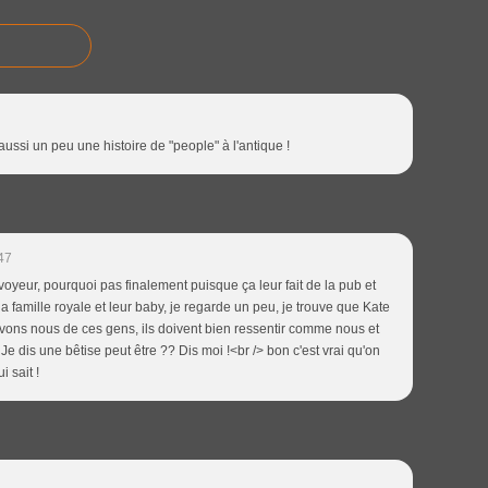
ussi un peu une histoire de "people" à l'antique !
47
yeur, pourquoi pas finalement puisque ça leur fait de la pub et
a famille royale et leur baby, je regarde un peu, je trouve que Kate
avons nous de ces gens, ils doivent bien ressentir comme nous et
 Je dis une bêtise peut être ?? Dis moi !<br /> bon c'est vrai qu'on
 sait !