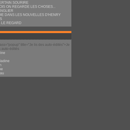
ERTAIN SOURIRE
OIS ON REGARDE LES CHOSES...
ANGLIER
E DANS LES NOUVELLES D'HENRY
S
 LE REGARD
lass="popup" title="Je lis des auto-édités">Je
s auto-édités
ine
l
ladine
n
me
eau