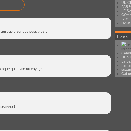
UN C
PARF
LE S
COMM
JAME
DANS
 qui ouvre sur des possibles...
Liens
" c
lis de
Cendr
Jill bil
La Ba
Fanfa
siaque qui invite au voyage.
suza
Cath
s songes !