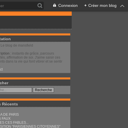
Connexion
+
Créer mon blog
tation
: Le blog de mansfield
iption
: instants de grâce, parcours
és, affirmation de soi. J'aime saisir ces
s dans la vie qui font vibrer et se sentir
.
ct
cher
s Récents
A DE PARIS
S FAUX
ES CES FABLES...
SITION "PARISIENNES CITOYENNES"