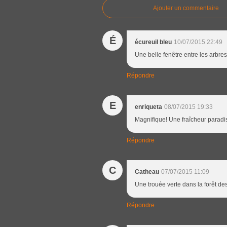
Ajouter un commentaire
É
écureuil bleu
10/07/2015 22:49
Une belle fenêtre entre les arbres
Répondre
E
enriqueta
08/07/2015 19:33
Magnifique! Une fraîcheur paradi
Répondre
C
Catheau
07/07/2015 11:09
Une trouée verte dans la forêt de
Répondre