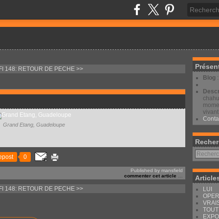
Présen
FI 148: RETOUR DE PECHE >>
Blog
Descr
chahut
moment
vivant
Conta
Grand Etang, Guadeloupe
Recher
epost
0
Published by mansfield
commenter cet article
…
Article
FI 148: RETOUR DE PECHE >>
LUI
OPER
VRAI
TOUT
EXPO