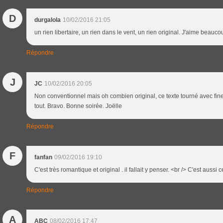
D
durgalola
10/02/2016 21:05
un rien libertaire, un rien dans le vent, un rien original. J'aime beauco
Répondre
J
JC
10/02/2016 20:05
Non conventionnel mais oh combien original, ce texte tourné avec fine
tout. Bravo. Bonne soirée. Joëlle
Répondre
F
fanfan
09/02/2016 19:10
C'est très romantique et original . il fallait y penser. <br /> C'est aussi 
Répondre
A
ABC
08/02/2016 17:47