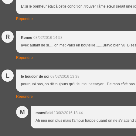
Et si le bonheur était à cette condition, trouver l'âme sœur serait une j
Répondre
R
Renee
08/02/2016 14:58
avec autant de si......on met Paris en bouteille........Bravo bien vu. Bise
Répondre
L
le boudoir de soi
08/02/2016 13:38
pourquoi pas, on dit toujours qu'il faut tout essayer... De mon côté pas 
Répondre
M
mansfield
13/02/2016 18:44
Ah moi non plus mais l'amour frappe quand on ne s'y attend p