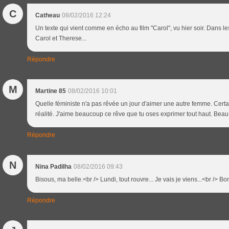
C
Catheau
08/02/2016 12:24
Un texte qui vient comme en écho au film "Carol", vu hier soir. Dans l
Carol et Therese...
Répondre
M
Martine 85
08/02/2016 10:01
Quelle féministe n'a pas rêvée un jour d'aimer une autre femme. Cert
réalité. J'aime beaucoup ce rêve que tu oses exprimer tout haut. Beau
Répondre
N
Nina Padilha
08/02/2016 09:43
Bisous, ma belle.<br /> Lundi, tout rouvre... Je vais je viens...<br /> B
Répondre