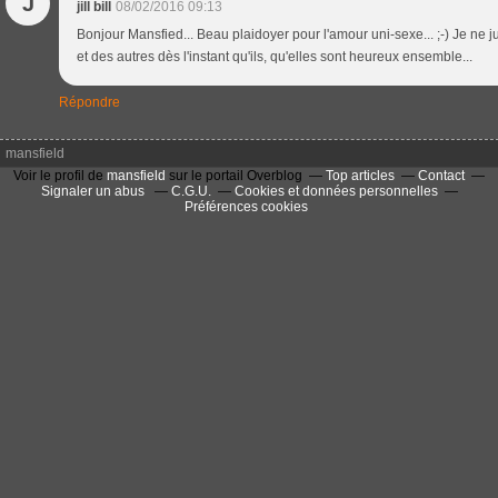
J
jill bill
08/02/2016 09:13
Bonjour Mansfied... Beau plaidoyer pour l'amour uni-sexe... ;-) Je ne
et des autres dès l'instant qu'ils, qu'elles sont heureux ensemble...
Répondre
mansfield
Voir le profil de
mansfield
sur le portail Overblog
Top articles
Contact
Signaler un abus
C.G.U.
Cookies et données personnelles
Préférences cookies