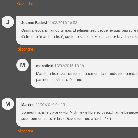
Répondre
J
Jeanne Fadosi
11/02/2016 10:53
Original et dans l'air du temps. Et joliment rédigé. Je ne suis pas sûre 
d'être une "marchandise", quelque soit le sexe de l'autre<br /> bises e
Répondre
M
mansfield
13/02/2016 18:19
Marchandise, c'est un jeu uniquement, la grande indépendant
pas non plus! merci Jeanne!
M
Martine
11/02/2016 04:15
Bonjour mansfield,<br /> <br /> Un texte libre et joyeux! j'aime beauco
superbement relevé<br /> Douce journée à toi<br /> ;)
Répondre