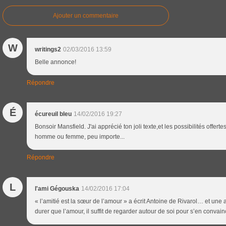
Ajouter un commentaire
W
writings2
02/03/2016 13:59
Belle annonce!
Répondre
É
écureuil bleu
14/02/2016 19:27
Bonsoir Mansfield. J'ai apprécié ton joli texte,et les possibilités offertes
homme ou femme, peu importe...
Répondre
L
l'ami Gégouska
14/02/2016 17:04
« l’amitié est la sœur de l’amour » a écrit Antoine de Rivarol… et une
durer que l’amour, il suffit de regarder autour de soi pour s’en convai