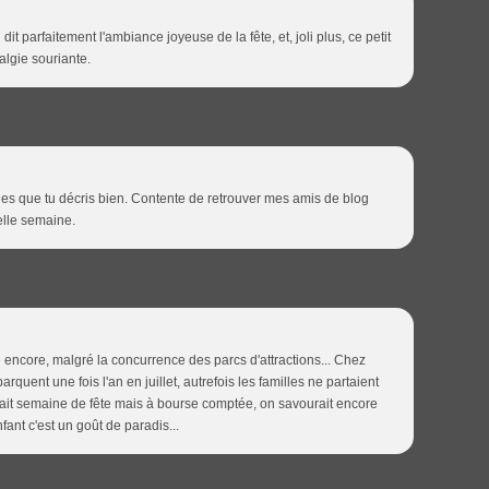
dit parfaitement l'ambiance joyeuse de la fête, et, joli plus, ce petit
algie souriante.
nes que tu décris bien. Contente de retrouver mes amis de blog
elle semaine.
te encore, malgré la concurrence des parcs d'attractions... Chez
rquent une fois l'an en juillet, autrefois les familles ne partaient
ait semaine de fête mais à bourse comptée, on savourait encore
nfant c'est un goût de paradis...