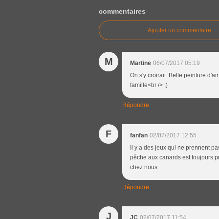
commentaires
Ajouter un commentaire
M
Martine
06/07/2017 05:19
On s'y croirait. Belle peinture d'
famille<br /> ;)
Répondre
F
fanfan
02/07/2017 12:55
Il y a des jeux qui ne prennent pa
pêche aux canards est toujours pr
chez nous
Répondre
J
JC
02/07/2017 11:54