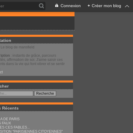
Connexion
+
Créer mon blog
tation
: Le blog de mansfield
iption
: instants de grâce, parcours
és, affirmation de soi. J'aime saisir ces
s dans la vie qui font vibrer et se sentir
.
ct
cher
s Récents
A DE PARIS
S FAUX
ES CES FABLES...
SITION "PARISIENNES CITOYENNES"