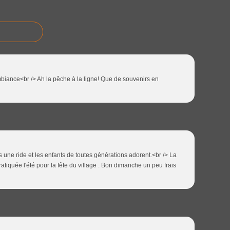
ambiance<br /> Ah la pêche à la ligne! Que de souvenirs en
s une ride et les enfants de toutes générations adorent.<br /> La
atiquée l'été pour la fête du village . Bon dimanche un peu frais