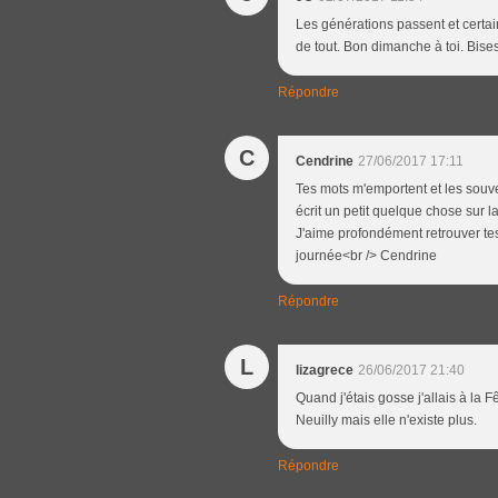
Les générations passent et certai
de tout. Bon dimanche à toi. Bises
Répondre
C
Cendrine
27/06/2017 17:11
Tes mots m'emportent et les souve
écrit un petit quelque chose sur l
J'aime profondément retrouver tes
journée<br /> Cendrine
Répondre
L
lizagrece
26/06/2017 21:40
Quand j'étais gosse j'allais à la
Neuilly mais elle n'existe plus.
Répondre