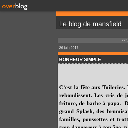
Le blog de mansfield
<< 
26 juin 2017
BONHEUR SIMPLE
C’est la fête aux Tuileries.
rebondissent. Les cris de j
friture, de barbe à papa. D
grand Splash, des brumisat
familles, poussettes et trot
trop dangereux à ton âge, t