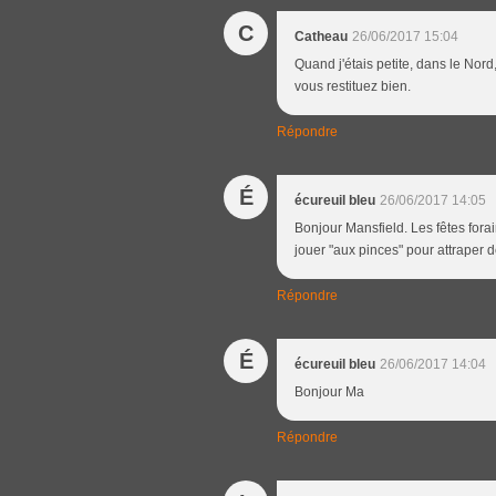
C
Catheau
26/06/2017 15:04
Quand j'étais petite, dans le Nord
vous restituez bien.
Répondre
É
écureuil bleu
26/06/2017 14:05
Bonjour Mansfield. Les fêtes fora
jouer "aux pinces" pour attraper de
Répondre
É
écureuil bleu
26/06/2017 14:04
Bonjour Ma
Répondre