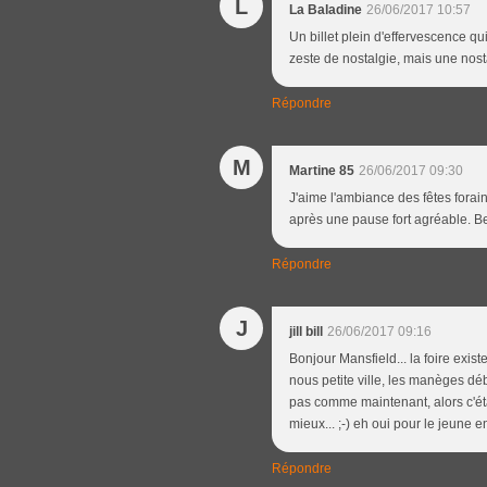
L
La Baladine
26/06/2017 10:57
Un billet plein d'effervescence qui 
zeste de nostalgie, mais une nost
Répondre
M
Martine 85
26/06/2017 09:30
J'aime l'ambiance des fêtes forai
après une pause fort agréable. B
Répondre
J
jill bill
26/06/2017 09:16
Bonjour Mansfield... la foire exis
nous petite ville, les manèges déba
pas comme maintenant, alors c'ét
mieux... ;-) eh oui pour le jeune e
Répondre