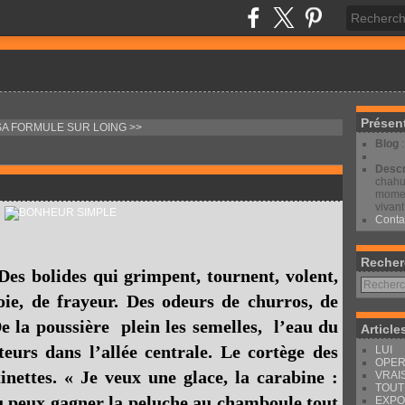
Présen
SA FORMULE
SUR LOING >>
Blog
Descr
chahut
moment
vivant
Conta
Recher
 Des bolides qui grimpent, tournent, volent,
oie, de frayeur. Des odeurs de churros, de
e la poussière plein les semelles, l’eau du
Article
eurs dans l’allée centrale. Le cortège des
LUI
OPER
tinettes. « Je veux une glace, la carabine :
VRAI
TOUT
u peux gagner la peluche au chamboule tout
EXPO