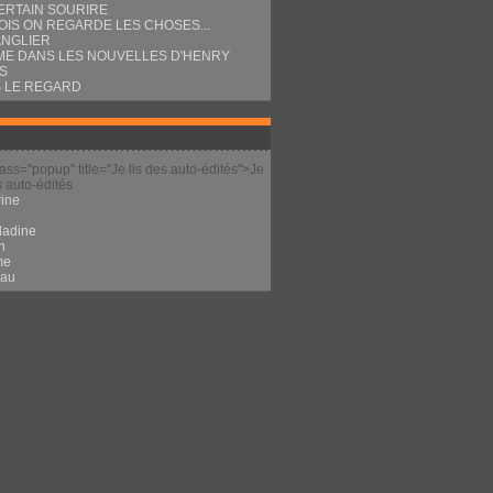
ERTAIN SOURIRE
OIS ON REGARDE LES CHOSES...
ANGLIER
E DANS LES NOUVELLES D'HENRY
S
 LE REGARD
lass="popup" title="Je lis des auto-édités">Je
s auto-édités
ine
l
ladine
n
me
eau