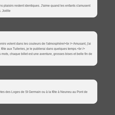
ns plaisirs restent identiques. J'aime quand les enfants s'amusent
. Joëlle
nirs volent dans les couleurs de l'atmosphère!<br /> Amusant, j'ai
a fête aux Tuileries, je le publierai dans quelques temps.<br />
 mots, chaque billet est une aventure, grosses bises et belle fin de
 Fêtes des Loges de St Germain ou à la fête à Neuneu au Pont de