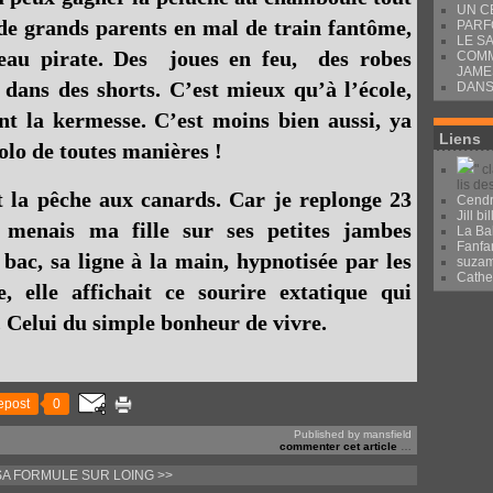
UN C
i de grands parents en mal de train fantôme,
PARF
LE S
eau pirate. Des joues en feu, des robes
COMM
JAME
 dans des shorts. C’est mieux qu’à l’école,
DANS
nt la kermesse. C’est moins bien aussi, ya
Liens
golo de toutes manières !
" c
lis de
t la pêche aux canards. Car je replonge 23
Cendr
Jill bil
 menais ma fille sur ses petites jambes
La Ba
Fanfa
bac, sa ligne à la main, hypnotisée par les
suza
Cath
, elle affichait ce sourire extatique qui
. Celui du simple bonheur de vivre.
epost
0
Published by mansfield
commenter cet article
…
SA FORMULE
SUR LOING >>