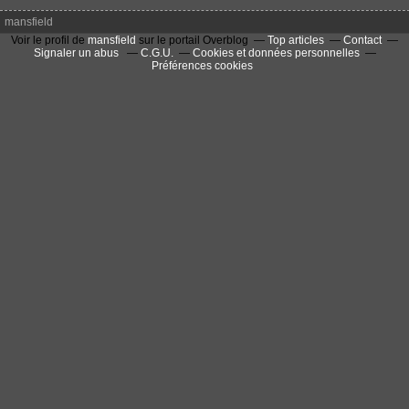
mansfield
Voir le profil de
mansfield
sur le portail Overblog
Top articles
Contact
Signaler un abus
C.G.U.
Cookies et données personnelles
Préférences cookies