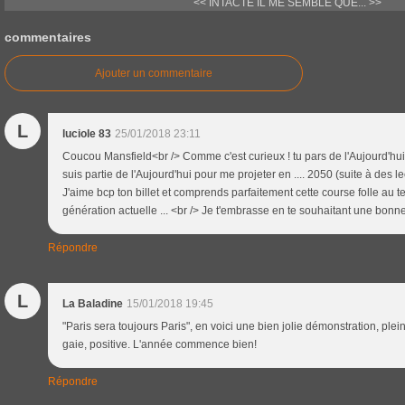
<< INTACTE
IL ME SEMBLE QUE... >>
commentaires
Ajouter un commentaire
L
luciole 83
25/01/2018 23:11
Coucou Mansfield<br /> Comme c'est curieux ! tu pars de l'Aujourd'hui p
suis partie de l'Aujourd'hui pour me projeter en .... 2050 (suite à des l
J'aime bcp ton billet et comprends parfaitement cette course folle au 
génération actuelle ... <br /> Je t'embrasse en te souhaitant une bonn
Répondre
L
La Baladine
15/01/2018 19:45
"Paris sera toujours Paris", en voici une bien jolie démonstration, ple
gaie, positive. L'année commence bien!
Répondre