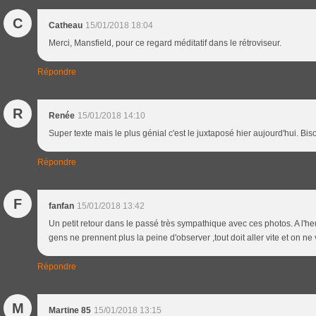
C
Catheau
15/01/2018 18:04
Merci, Mansfield, pour ce regard méditatif dans le rétroviseur.
Répondre
R
Renée
15/01/2018 14:10
Super texte mais le plus génial c'est le juxtaposé hier aujourd'hui. Bis
Répondre
F
fanfan
15/01/2018 13:42
Un petit retour dans le passé très sympathique avec ces photos. A l'heur
gens ne prennent plus la peine d'observer ,tout doit aller vite et on n
Répondre
M
Martine 85
15/01/2018 13:15