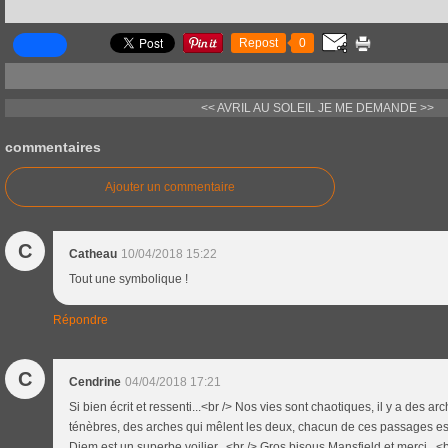
Repost
0
<< AVRIL AU SOLEIL
JE ME DEMANDE >>
commentaires
Ajouter un commentaire
C
Catheau
10/04/2018 15:22
Tout une symbolique !
Répondre
C
Cendrine
04/04/2018 17:21
Si bien écrit et ressenti...<br /> Nos vies sont chaotiques, il y a des 
ténèbres, des arches qui mêlent les deux, chacun de ces passages est 
Diem est un superbe voilier...<br /> Gros bisous Mansfield et merci...<