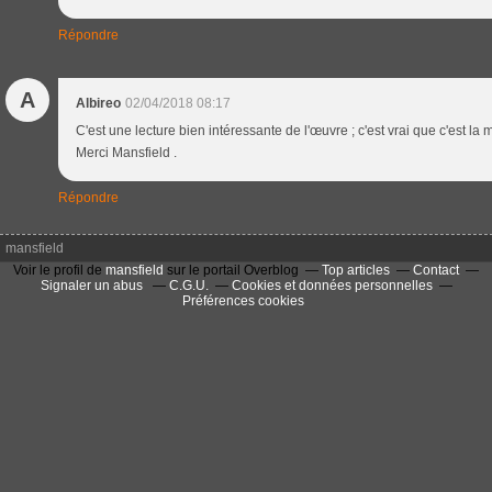
Répondre
A
Albireo
02/04/2018 08:17
C'est une lecture bien intéressante de l'œuvre ; c'est vrai que c'est la 
Merci Mansfield .
Répondre
mansfield
Voir le profil de
mansfield
sur le portail Overblog
Top articles
Contact
Signaler un abus
C.G.U.
Cookies et données personnelles
Préférences cookies