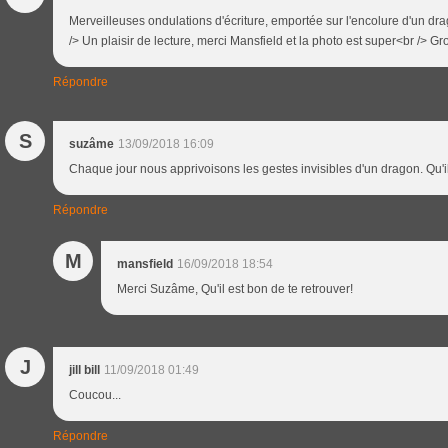
Merveilleuses ondulations d'écriture, emportée sur l'encolure d'un drag
/> Un plaisir de lecture, merci Mansfield et la photo est super<br /> G
Répondre
S
suzâme
13/09/2018 16:09
Chaque jour nous apprivoisons les gestes invisibles d'un dragon. Qu'il 
Répondre
M
mansfield
16/09/2018 18:54
Merci Suzâme, Qu'il est bon de te retrouver!
J
jill bill
11/09/2018 01:49
Coucou...
Répondre