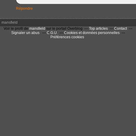
Répondre
mansfield
Voir le profil de
mansfield
sur le portail Overblog
Top articles
Contact
Signaler un abus
C.G.U.
Cookies et données personnelles
Préférences cookies