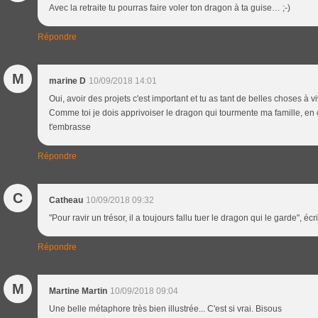
Avec la retraite tu pourras faire voler ton dragon à ta guise… ;-)
Répondre
M
marine D
10/09/2018 14:01
Oui, avoir des projets c'est important et tu as tant de belles choses à v
Comme toi je dois apprivoiser le dragon qui tourmente ma famille, en
t'embrasse
Répondre
C
Catheau
10/09/2018 09:32
"Pour ravir un trésor, il a toujours fallu tuer le dragon qui le garde", éc
Répondre
M
Martine Martin
10/09/2018 09:04
Une belle métaphore très bien illustrée... C'est si vrai. Bisous