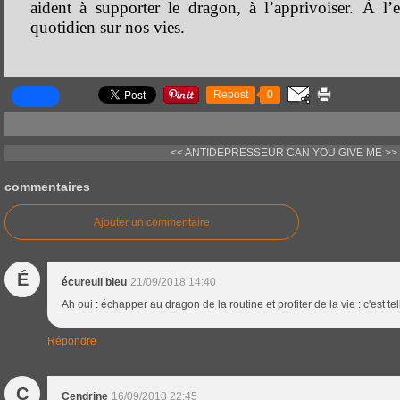
aident à supporter le dragon, à l’apprivoiser. À l
quotidien sur nos vies.
Repost
0
<< ANTIDEPRESSEUR
CAN YOU GIVE ME >>
commentaires
Ajouter un commentaire
É
écureuil bleu
21/09/2018 14:40
Ah oui : échapper au dragon de la routine et profiter de la vie : c'est t
Répondre
C
Cendrine
16/09/2018 22:45