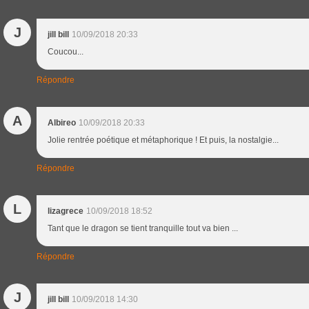
J
jill bill
10/09/2018 20:33
Coucou...
Répondre
A
Albireo
10/09/2018 20:33
Jolie rentrée poétique et métaphorique ! Et puis, la nostalgie...
Répondre
L
lizagrece
10/09/2018 18:52
Tant que le dragon se tient tranquille tout va bien ...
Répondre
J
jill bill
10/09/2018 14:30