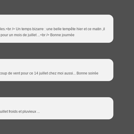
les.<br /> Un temps bizarre : une belle tempête hier et ce matin ,il
 pour un mois de juillet ...<br /> Bonne journée
coup de vent pour ce 14 juillet chez moi aussi... Bonne soirée
llet froids et pluvieux ...