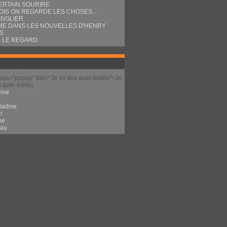
ERTAIN SOURIRE
OIS ON REGARDE LES CHOSES...
ANGLIER
E DANS LES NOUVELLES D'HENRY
S
 LE REGARD
lass="popup" title="Je lis des auto-édités">Je
s auto-édités
ine
l
ladine
n
me
eau