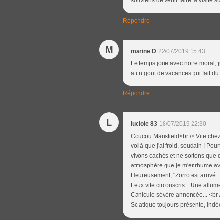
souviens de venir faire la visite s
Répondre
M
marine D
22/07/2019 15:43
Le temps joue avec notre moral, jui
a un gout de vacances qui fait du 
Répondre
L
luciole 83
18/07/2019 22:30
Coucou Mansfield<br /> Vite chez
voilà que j'ai froid, soudain ! Pou
vivons cachés et ne sortons que da
atmosphère que je m'enrhume avec to
Heureusement, "Zorro est arrivé..."
Feux vite circonscris... Une allum
Canicule sévère annoncée... <br 
Sciatique toujours présente, indéc