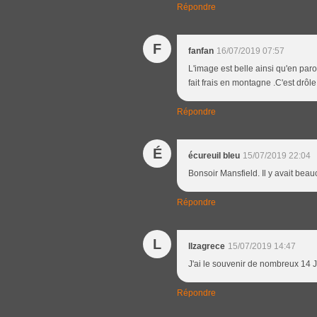
Répondre
F
fanfan
16/07/2019 07:57
L'image est belle ainsi qu'en paro
fait frais en montagne .C'est drôle
Répondre
É
écureuil bleu
15/07/2019 22:04
Bonsoir Mansfield. Il y avait beau
Répondre
L
llzagrece
15/07/2019 14:47
J'ai le souvenir de nombreux 14 Jui
Répondre