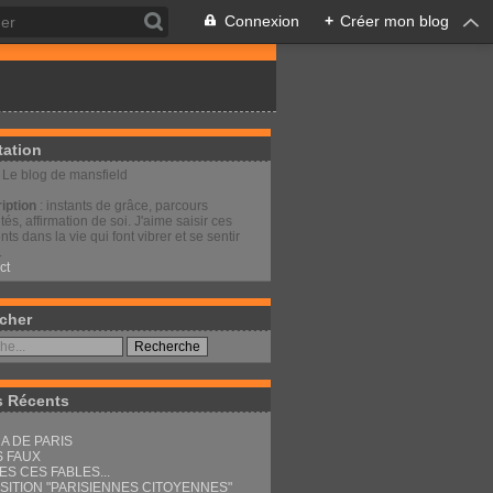
Connexion
+
Créer mon blog
tation
: Le blog de mansfield
iption
: instants de grâce, parcours
és, affirmation de soi. J'aime saisir ces
s dans la vie qui font vibrer et se sentir
.
ct
cher
s Récents
A DE PARIS
S FAUX
ES CES FABLES...
SITION "PARISIENNES CITOYENNES"