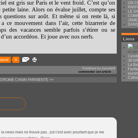
el est gris sur Paris et le vent froid. C’est qu’on
UN C
PARF
e petite laine. Alors on évalue juillet, compte ses
LE S
s questions sur août. Et même si on reste là, si
COMM
JAME
 y a ce mouvement dans l’air, cette bizarrerie de
DANS
emps des vacances semble parfois s’étirer ou se
 d’un accordéon. Et joue avec nos nerfs.
Liens
" c
lis de
Cendr
epost
0
Jill bil
La Ba
Published by mansfield
Fanfa
commenter cet article
…
suza
Cath
NDROME CANIN
FARNIENTE >>
à la news mais ne trouve pas...zut c'est avec pourtant que je me