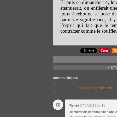
Et puis ce dimanche 14, le ci
éternuerait, on enfilerait un
jours à rebours, se pose de
partir ne signifie rien, il
l’esprit qui fait que le t
contracter comme le soufflet
R
<< SY
commentaires
Ajouter un commentaire
R
Renée
27/07/2019 14:16
Je cherchais le formulaire d'abo 