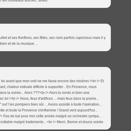
ur les nouveaux articles...Bises
llet et ses flonflons, ses fêtes, ses ciels parfois capricieux mais il y
bien et de la musique ...
 toi avant que mon ordi ne me fasse encore des misères !<br /> Et
rtant, chaleur estivale difficile à supporter... En Provence, nous
ns la soirée... Alors ???<br /> Alors tu rends si bien une
i !<br /> Nous, feux d'artifices ... mais feux dans la prairie...
 ouf ! les pompiers bien sûr ... Avons assisté à toute l'opération...
ette et toute la Provence s'enflamme ! Grand vent aujourd'hui...
/> Pas de bal pour moi cette année malgré un orchestre sympa...
rottable malgré traitements... <br /> Merci. Bonne et douce soirée