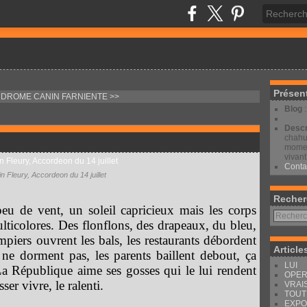
Présen
NDROME CANIN
FARNIENTE >>
Blog
Descr
chahut
moment
vivant
Conta
in Fleury, Accordeon du 14 juillet
Recher
eu de vent, un soleil capricieux mais les corps
ulticolores. Des flonflons, des drapeaux, du bleu,
piers ouvrent les bals, les restaurants débordent
Article
ts ne dorment pas, les parents baillent debout, ça
LUI
 La République aime ses gosses qui le lui rendent
OPER
sser vivre, le ralenti.
VRAI
TOUT
EXPO