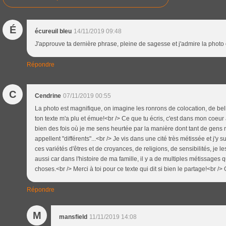
É
écureuil bleu
14/11/2019 09:48
J'approuve ta dernière phrase, pleine de sagesse et j'admire la photo d
Répondre
C
Cendrine
07/11/2019 00:55
La photo est magnifique, on imagine les ronrons de colocation, de be
ton texte m'a plu et émue!<br /> Ce que tu écris, c'est dans mon coeur au
bien des fois où je me sens heurtée par la manière dont tant de gens re
appellent "différents"...<br /> Je vis dans une cité très métissée et j'y 
ces variétés d'êtres et de croyances, de religions, de sensibilités, je l
aussi car dans l'histoire de ma famille, il y a de multiples métissages q
choses.<br /> Merci à toi pour ce texte qui dit si bien le partage!<br /
Répondre
M
mansfield
11/11/2019 14:08