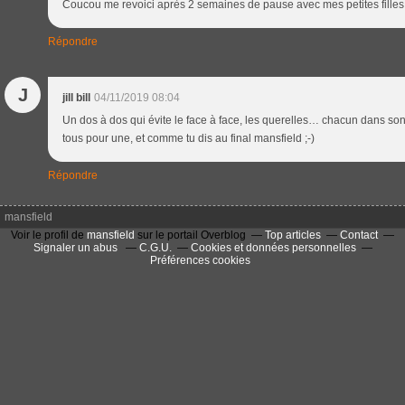
Coucou me revoici après 2 semaines de pause avec mes petites filles
Répondre
J
jill bill
04/11/2019 08:04
Un dos à dos qui évite le face à face, les querelles… chacun dans son
tous pour une, et comme tu dis au final mansfield ;-)
Répondre
mansfield
Voir le profil de
mansfield
sur le portail Overblog
Top articles
Contact
Signaler un abus
C.G.U.
Cookies et données personnelles
Préférences cookies