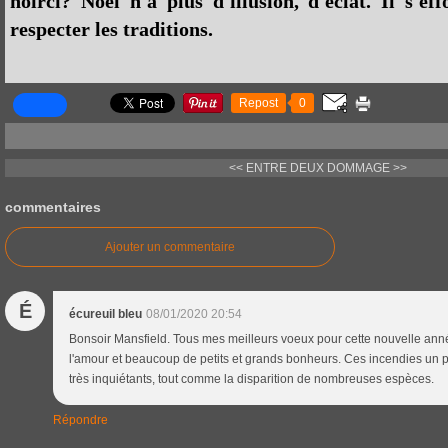
noirci? Noël n'a plus d'illusion, d'éclat. Il s'e
respecter les traditions.
Repost
0
<< ENTRE DEUX
DOMMAGE >>
commentaires
Ajouter un commentaire
É
écureuil bleu
08/01/2020 20:54
Bonsoir Mansfield. Tous mes meilleurs voeux pour cette nouvelle ann
l'amour et beaucoup de petits et grands bonheurs. Ces incendies un 
très inquiétants, tout comme la disparition de nombreuses espèces.
Répondre