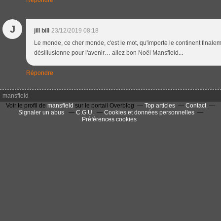
J
jill bill
23/12/2019 08:18
Le monde, ce cher monde, c'est le mot, qu'importe le continent finalem
désillusionne pour l'avenir… allez bon Noël Mansfield...
Répondre
mansfield
Voir le profil de
mansfield
sur le portail Overblog
Top articles
Contact
Signaler un abus
C.G.U.
Cookies et données personnelles
Préférences cookies