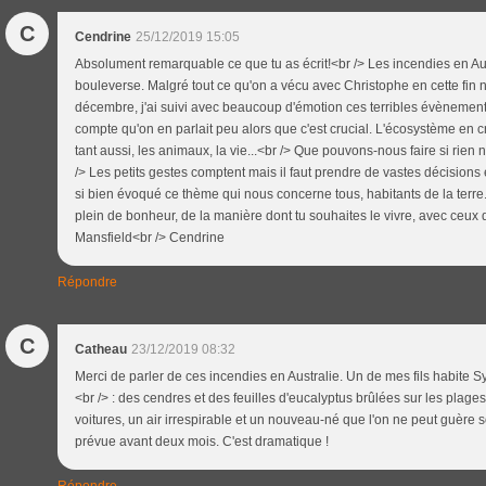
C
Cendrine
25/12/2019 15:05
Absolument remarquable ce que tu as écrit!<br /> Les incendies en Au
bouleverse. Malgré tout ce qu'on a vécu avec Christophe en cette fin
décembre, j'ai suivi avec beaucoup d'émotion ces terribles évènement
compte qu'on en parlait peu alors que c'est crucial. L'écosystème en c
tant aussi, les animaux, la vie...<br /> Que pouvons-nous faire si rien 
/> Les petits gestes comptent mais il faut prendre de vastes décisions et 
si bien évoqué ce thème qui nous concerne tous, habitants de la terre.
plein de bonheur, de la manière dont tu souhaites le vivre, avec ceux
Mansfield<br /> Cendrine
Répondre
C
Catheau
23/12/2019 08:32
Merci de parler de ces incendies en Australie. Un de mes fils habite 
<br /> : des cendres et des feuilles d'eucalyptus brûlées sur les plages,
voitures, un air irrespirable et un nouveau-né que l'on ne peut guère sor
prévue avant deux mois. C'est dramatique !
Répondre