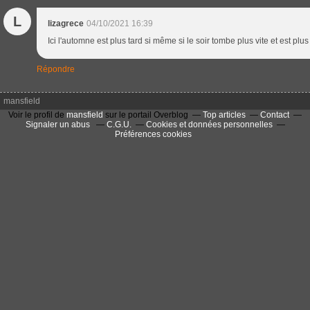
L
lizagrece
04/10/2021 16:39
Ici l'automne est plus tard si même si le soir tombe plus vite et est plus
Répondre
mansfield
Voir le profil de
mansfield
sur le portail Overblog
Top articles
Contact
Signaler un abus
C.G.U.
Cookies et données personnelles
Préférences cookies