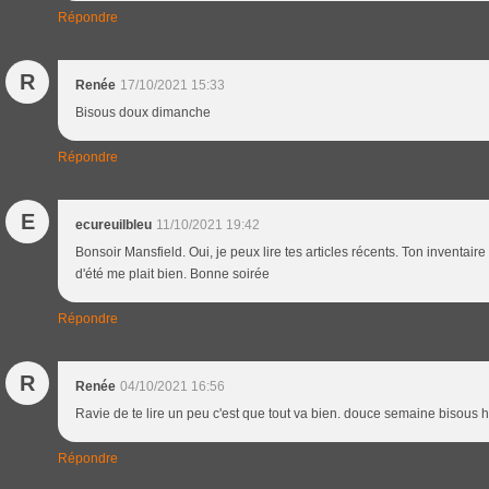
Répondre
R
Renée
17/10/2021 15:33
Bisous doux dimanche
Répondre
E
ecureuilbleu
11/10/2021 19:42
Bonsoir Mansfield. Oui, je peux lire tes articles récents. Ton inventair
d'été me plait bien. Bonne soirée
Répondre
R
Renée
04/10/2021 16:56
Ravie de te lire un peu c'est que tout va bien. douce semaine bisous h
Répondre