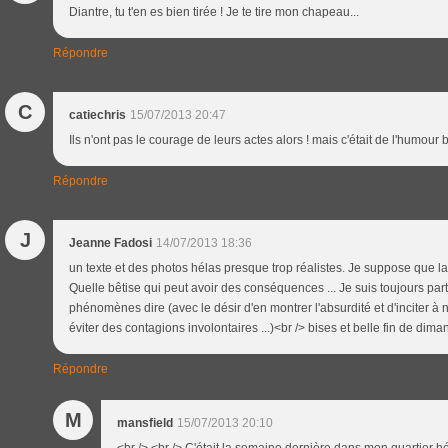
Diantre, tu t'en es bien tirée ! Je te tire mon chapeau...
Répondre
C
catiechris
15/07/2013 20:47
Ils n'ont pas le courage de leurs actes alors ! mais c'était de l'humour b
Répondre
J
Jeanne Fadosi
14/07/2013 18:36
un texte et des photos hélas presque trop réalistes. Je suppose que la r
Quelle bêtise qui peut avoir des conséquences ... Je suis toujours par
phénomènes dire (avec le désir d'en montrer l'absurdité et d'inciter à n
éviter des contagions involontaires ...)<br /> bises et belle fin de dim
Répondre
M
mansfield
15/07/2013 20:10