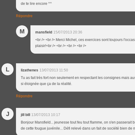
de te lire encore ^^
Répondre
M
mansfield
15/07/2013 20:36
<br /> <br /> Merci Michel, ces exercices sont toujours l'occa
plaisir!<br /> <br /> <br /> <br />
L
lizathenes
13/07/2013 11:50
Tu as fait très fort non seulement en respectant les consignes mais au
si éloignée que ça de la réalité.
Répondre
J
jill bill
13/07/2013 10:17
Bonjour Mansfield... jeunesse tout feu tout flamme, on s'en passerait bie
de cette fougue juvénile... Défi relevé dans un fait de société bien de no