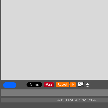
Repost
0
<< DE LA VIE
A L'ENVERS >>