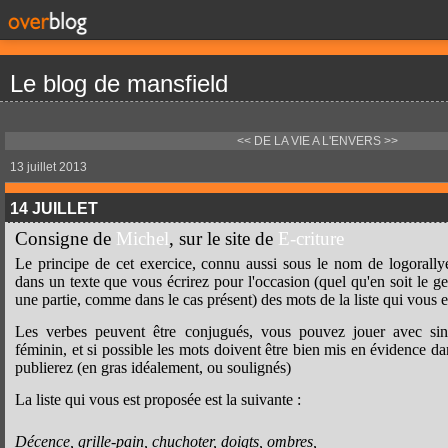
Le blog de mansfield
<< DE LA VIE
A L'ENVERS >>
13 juillet 2013
14 JUILLET
Consigne de
Michel
, sur le site de
E-criture
Le principe de cet exercice, connu aussi sous le nom de logorallye, 
dans un texte que vous écrirez pour l'occasion (quel qu'en soit le gen
une partie, comme dans le cas présent) des mots de la liste qui vous 
Les verbes peuvent être conjugués, vous pouvez jouer avec singu
féminin, et si possible les mots doivent être bien mis en évidence d
publierez (en gras idéalement, ou soulignés)
La liste qui vous est proposée est la suivante :
Décence, grille-pain, chuchoter, doigts, ombres,