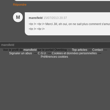
Répondre
M
mansfield
15/07/2013 20:37
<br /> <br /> Merci Jill, eh oui, on ne sait plus comment s'amu
<br /> <br />
mansfield
Voir le profil de
mansfield
sur le portail Overblog
Top articles
Contact
Signaler un abus
C.G.U.
Cookies et données personnelles
Préférences cookies