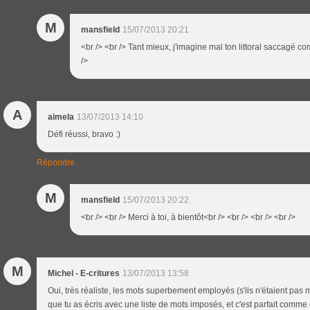
M
mansfield
15/07/2013 20:21
<br /> <br /> Tant mieux, j'imagine mal ton littoral saccagé co
/>
A
aimela
13/07/2013 14:10
Défi réussi, bravo :)
Répondre
M
mansfield
15/07/2013 20:22
<br /> <br /> Merci à toi, à bientôt<br /> <br /> <br /> <br />
M
Michel - E-critures
13/07/2013 13:58
Oui, très réaliste, les mots superbement employés (s'ils n'étaient pas 
que tu as écris avec une liste de mots imposés, et c'est parfait comme ç