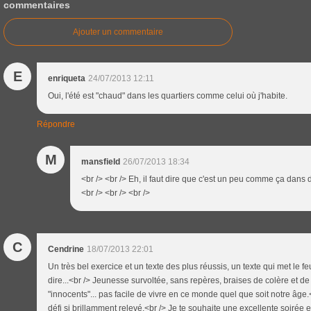
commentaires
Ajouter un commentaire
E
enriqueta
24/07/2013 12:11
Oui, l'été est "chaud" dans les quartiers comme celui où j'habite.
Répondre
M
mansfield
26/07/2013 18:34
<br /> <br /> Eh, il faut dire que c'est un peu comme ça dans
<br /> <br /> <br />
C
Cendrine
18/07/2013 22:01
Un très bel exercice et un texte des plus réussis, un texte qui met le f
dire...<br /> Jeunesse survoltée, sans repères, braises de colère et de fol
"innocents"... pas facile de vivre en ce monde quel que soit notre âge
défi si brillamment relevé.<br /> Je te souhaite une excellente soirée e