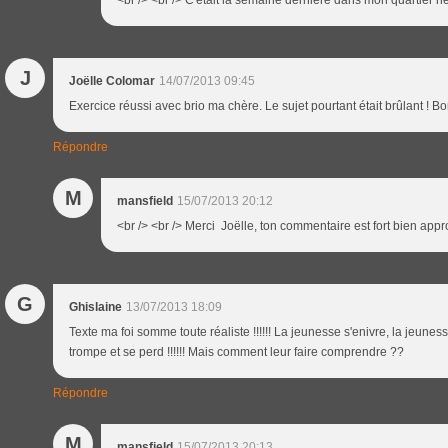
<br /> <br /> C'était la semaine dernière dans mon quartier héla
J
Joëlle Colomar
14/07/2013 09:45
Exercice réussi avec brio ma chère. Le sujet pourtant était brûlant ! B
Répondre
M
mansfield
15/07/2013 20:12
<br /> <br /> Merci Joëlle, ton commentaire est fort bien appro
G
Ghislaine
13/07/2013 18:09
Texte ma foi somme toute réaliste !!!!!! La jeunesse s'enivre, la jeunes
trompe et se perd !!!!!! Mais comment leur faire comprendre ??
Répondre
M
mansfield
15/07/2013 20:13