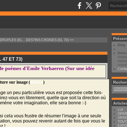
Présen
DRUPLES (EL...
DESTINS CROISES (EL 70) >>
Blog
Descr
chahut
47 ET 73)
moment
vivant
es de poèmes d'Emile Verhaeren (Sur une idée
Conta
iture sur image
(
Michel
)
Recher
e un peu particulière vous est proposée cette fois-
spirez-vous en librement, quelle que soit la direction où
mène votre imagination, elle sera bonne :-)
Article
LUI
OPER
 si cela vous frustre de résumer l'image à une seule
VRAI
tation, vous pouvez revenir autant de fois que vous le
TOUT
z !
EXPO