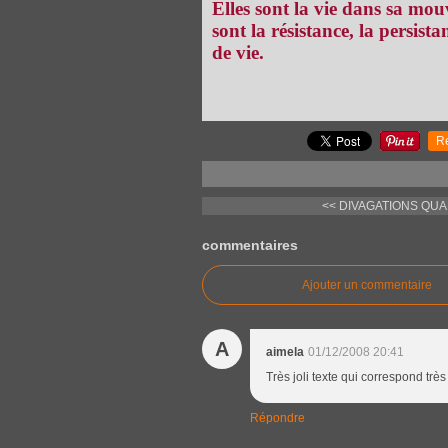
Elles sont la vie dans sa mou
sont la résistance, la persista
de vie.
R
<< DIVAGATIONS QUA
commentaires
Ajouter un commentaire
A
aimela
01/12/2008 20:41
Très joli texte qui correspond très
Répondre