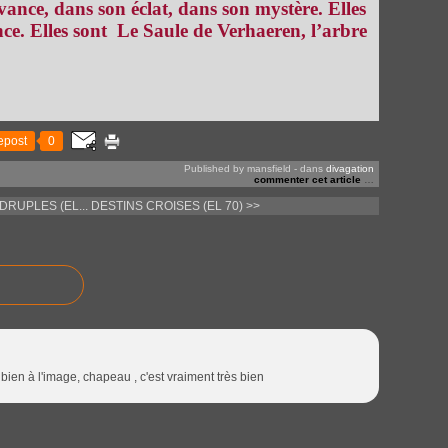
vance, dans son éclat, dans son mystère. Elles
nce. Elles sont
Le Saule de Verhaeren, l’arbre
epost
0
Published by mansfield
-
dans
divagation
commenter cet article
…
DRUPLES (EL...
DESTINS CROISES (EL 70) >>
 bien à l'image, chapeau , c'est vraiment très bien