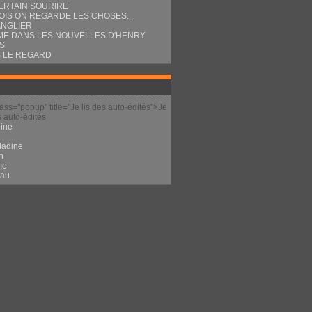
ERTAIN SOURIRE
OIS ON REGARDE LES CHOSES...
ANGLIER
E DANS LES NOUVELLES D'HENRY
S
 LE REGARD
lass="popup" title="Je lis des auto-édités">Je
s auto-édités
ine
l
ladine
n
me
eau