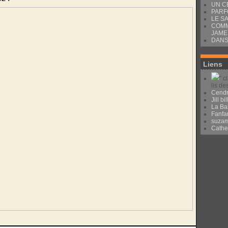
UN C
PARF
LE S
COMM
JAME
DANS
Liens
" c
lis de
Cendr
Jill bil
La Ba
Fanfa
suza
Cath