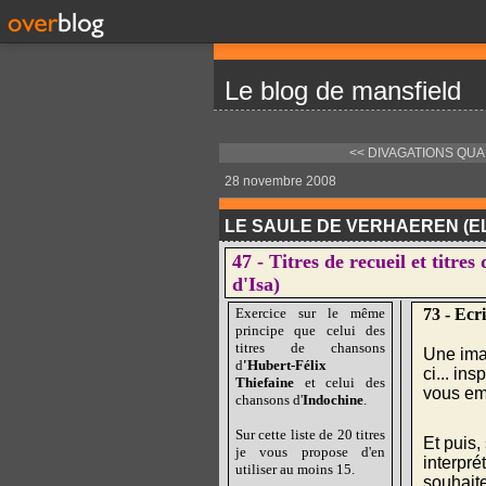
Le blog de mansfield
<< DIVAGATIONS QUA
28 novembre 2008
LE SAULE DE VERHAEREN (EL 
47 - Titres de recueil et titr
d'Isa)
Exercice sur le même
73 - Ecr
principe que celui des
titres de chansons
Une imag
d
'Hubert-Félix
ci... in
Thiefaine
et celui des
vous em
chansons d'
Indochine
.
Sur cette liste de 20 titres
Et puis,
je vous propose d'en
interpré
utiliser au moins 15.
souhaite