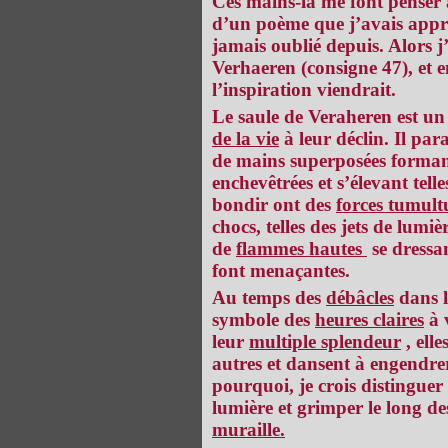
Ces mains-là me font penser 
d’un poème que j’avais appris
jamais oublié depuis. Alors 
Verhaeren (consigne 47), et e
l’inspiration viendrait.
Le saule de Veraheren est un
de la vie
à leur déclin. Il para
de mains superposées forman
enchevêtrées et s’élevant tell
bondir ont des
forces tumult
chocs, telles des jets de lumiè
de
flammes hautes
se dressa
font menaçantes.
Au temps des
débâcles
dans 
symbole des
heures claires
à 
leur
multiple splendeur
, elle
autres et dansent à engendrer
pourquoi, je crois distinguer
lumière et grimper le long de
muraille.