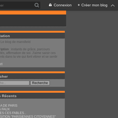
Connexion
+
Créer mon blog
tation
: Le blog de mansfield
iption
: instants de grâce, parcours
és, affirmation de soi. J'aime saisir ces
s dans la vie qui font vibrer et se sentir
.
ct
cher
s Récents
A DE PARIS
S FAUX
ES CES FABLES...
SITION "PARISIENNES CITOYENNES"