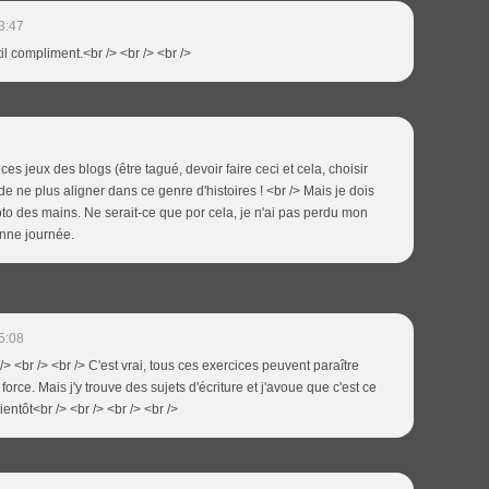
3:47
il compliment.<br /> <br /> <br />
 jeux des blogs (être tagué, devoir faire ceci et cela, choisir
é de ne plus aligner dans ce genre d'histoires ! <br /> Mais je dois
hoto des mains. Ne serait-ce que por cela, je n'ai pas perdu mon
onne journée.
5:08
/> <br /> <br /> C'est vrai, tous ces exercices peuvent paraître
force. Mais j'y trouve des sujets d'écriture et j'avoue que c'est ce
ientôt<br /> <br /> <br /> <br />