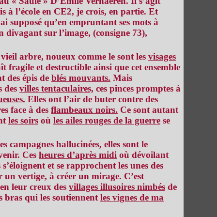
au « Saule » D’Emile Verhaeren. Il s’agit
 à l’école en CE2, je crois, en partie. Et
j’ai supposé qu’en empruntant ses mots à
n divagant sur l’image, (consigne 73),
 vieil arbre, noueux comme le sont les
visages
ît fragile et destructible ainsi que cet ensemble
t des épis de
blés mouvants.
Mais
es des
villes tentaculaires,
ces pinces promptes à
ueuses.
Elles ont l’air de buter contre des
res face à des
flambeaux noirs.
Ce sont autant
nt
les soirs
où
les ailes rouges de la guerre
se
les
campagnes hallucinées
, elles sont le
venir. Ces
heures d’après midi
où dévoilant
s s’éloignent et se rapprochent les unes des
 un vertige, à créer un mirage. C’est
 en leur creux des
villages illusoires nimbés
de
s bras qui les soutiennent
les vignes de ma