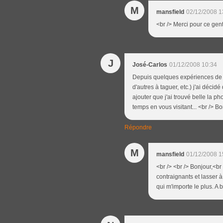
M
mansfield
02/12/2008 1
<br /> Merci pour ce gent
J
José-Carlos
01/12/2008 10:34
Depuis quelques expériences de ces
d'autres à taguer, etc.) j'ai décid
ajouter que j'ai trouvé belle la p
temps en vous visitant... <br /> B
Répondre
M
mansfield
01/12/2008 1
<br /> <br /> Bonjour,<br 
contraignants et lasser à 
qui m'importe le plus. A b