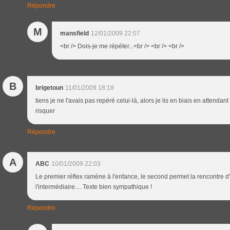
Répondre
M
mansfield
12/01/2009 22:07
<br /> Dois-je me répéter...<br /> <br /> <br />
B
brigetoun
11/01/2009 18:18
tiens je ne l'avais pas repéré celui-là, alors je lis en biais en attendant 
risquer
Répondre
A
ABC
10/01/2009 22:03
Le premier réflex ramène à l'enfance, le second permet la rencontre d'é
l'intermédiaire.... Texte bien sympathique !
Répondre