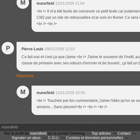
M
mansfield
11/01/2009 11:04
<br /> Il m'a été facile de concevoir ce petit texte car justemen
CM2 par un site de retrouvailles et je vois en février. Ce ser
<br /> <br />
P
Pierre-Louis
09/01/2009 12:03
Ca fait vrai et c'est ça que j'aime.<br /> J'aime le souvenir de l'instit, 
classe de primaire avec ses odeurs d'encrier et de buvard ; ça fait un b
Répondre
M
mansfield
11/01/2009 10:50
<br /> Touchée par ton commentaire, j'aime l'idée qu'on se s
anciens....Sans pleurer!<br /> <br /> <br />
mansfield
Voir le profil de
mansfield
sur le portail Overblog
Top articles
Contact
Signaler un abus
C.G.U.
Cookies et données personnelles