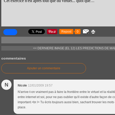
Cet exercice n'est après tout que du virtuel... quoi que…
Repost
0
<< DERNIERE IMAGE (EL 12)
LES PREDICTIONS DE MAD
commentaires
Ajouter un commentaire
N
Nicole
12/01/2009 19:57
N'arrive-t-on vraiment pas à faire la frontière entre le virtuel et la réali
entre internet et soi, pour ne pas oublier qu'il existe d'autre façon de 
important.<br /> Tu écris toujours aussi bien, sachant trouver les mots qu
place.