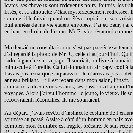
lèvres, ses cheveux sont redevenus noirs, fournis, les trai
lissés, et sa silhouette s’était mystérieusement redressée. I
comme
il le faisait quand un élève copiait sur son voisin
huit années de ma vie étaient envolées. J’ai eu peur, j’ai 
en haut en droite de l’écran. Mr R. s’est évanoui comme l
Ma deuxième consultation ne s’est pas passée exactemen
J’ai regardé la photo de Mr R., celle d’aujourd’hui. Qu'il
cadre à gauche sur sa page. Il souriait, un livre à la main,
minuscule à l’oreille. Ca lui donnait un air papy cool à 
l’avais pas remarquée auparavant. Je n’arrivais pas à
déta
anneau brillant. Et il est reparu dans mon salon, l’instit. I
connaître, à découvrir ses amis, ses passions d’aujourd’hu
voyages. Alors j’ai vu l’homme, le jeune, le vieux. Ils s
recouvraient, réconciliés. Ils me souriaient.
Au départ, j’avais revêtu d’instinct le costume de l’enfant
soumise au passé.
Assise à côté d’un homme en paix avec 
combien mon équilibre est fragile, précaire. Je suis reto
d’accueil et à la rubrique : votre vie personnelle et familial