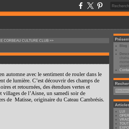
Présen
RE CORBEAU
CULTURE CLUB >>
Blog
Descr
chahut
moment
vivant
Conta
 en automne avec le sentiment de rouler dans le
dent de lumière. C’est découvrir des champs de
Recher
noires et retournées, des étendues vertes et
et villages de l’Aisne, un samedi soir de
ers de Matisse, originaire du Cateau Cambrésis.
Article
LUI
OPER
VRAI
TOUT
EXPO