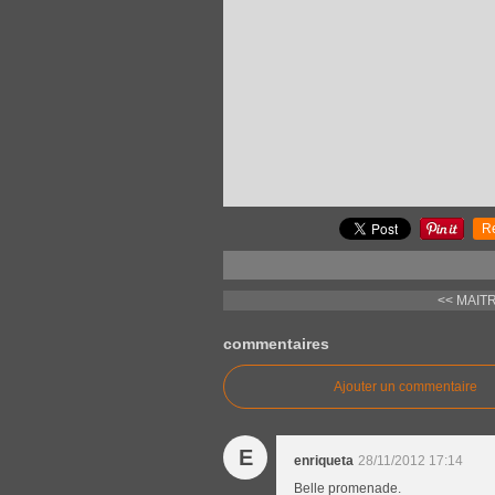
R
<< MAIT
commentaires
Ajouter un commentaire
E
enriqueta
28/11/2012 17:14
Belle promenade.