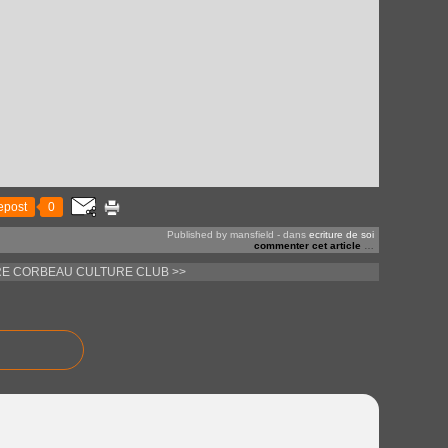
epost
0
Published by mansfield
-
dans
ecriture de soi
commenter cet article
…
RE CORBEAU
CULTURE CLUB >>