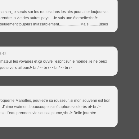
maison, je serais sur les routes dans les airs pour aller toujours et
prendre la vie des autres pays....Je suis une éternelle<br />
ment toujours inlassablement.......................Mais...........Bises
3:42
formateur les voyages et ça ouvre l'esprit sur le monde, je ne peux
uête vers ailleurs!<br /> <br /> <br /> <br />
voquer le Maroilles, peut-être sa rousseur, si mon souvenir est bon
ue. J'aime vraiment beaucoup tes métaphores colorés et<br />
es et l'eau prennent vie sous ta plume,<br /> Belle journée