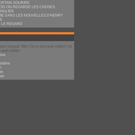
ERTAIN SOURIRE
OIS ON REGARDE LES CHOSES...
ANGLIER
E DANS LES NOUVELLES D'HENRY
S
 LE REGARD
lass="popup" title="Je lis des auto-édités">Je
s auto-édités
ine
l
ladine
n
me
eau