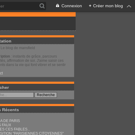
Connexion
+
Créer mon blog
tation
: Le blog de mansfield
iption
: instants de grâce, parcours
és, affirmation de soi. J'aime saisir ces
s dans la vie qui font vibrer et se sentir
.
ct
cher
s Récents
A DE PARIS
S FAUX
ES CES FABLES...
SITION "PARISIENNES CITOYENNES"