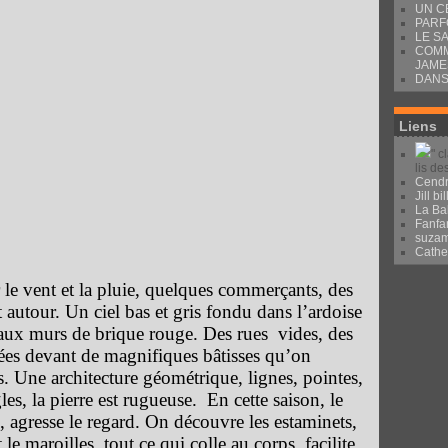
UN C
PARF
LE S
COMM
JAME
DANS
Liens
" c
lis de
Cendr
Jill bil
La Ba
Fanfa
suza
Cath
r le vent et la pluie, quelques commerçants, des
t autour. Un ciel bas et gris fondu dans l’ardoise
 aux murs de brique rouge. Des rues vides, des
ées devant de magnifiques bâtisses qu’on
urs. Une architecture géométrique, lignes, pointes,
les, la pierre est rugueuse. En cette saison, le
 agresse le regard. On découvre les estaminets,
t le maroilles, tout ce qui colle au corps, facilite