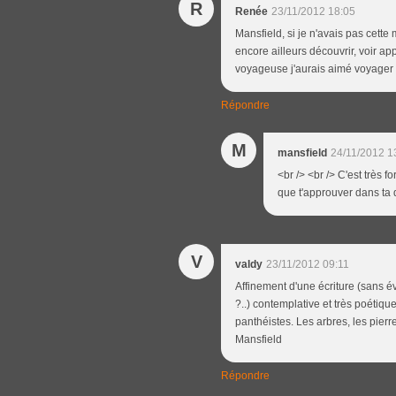
R
Renée
23/11/2012 18:05
Mansfield, si je n'avais pas cette 
encore ailleurs découvrir, voir ap
voyageuse j'aurais aimé voyager seule
Répondre
M
mansfield
24/11/2012 1
<br /> <br /> C'est très 
que t'approuver dans ta q
V
valdy
23/11/2012 09:11
Affinement d'une écriture (sans é
?..) contemplative et très poétiq
panthéistes. Les arbres, les pierr
Mansfield
Répondre