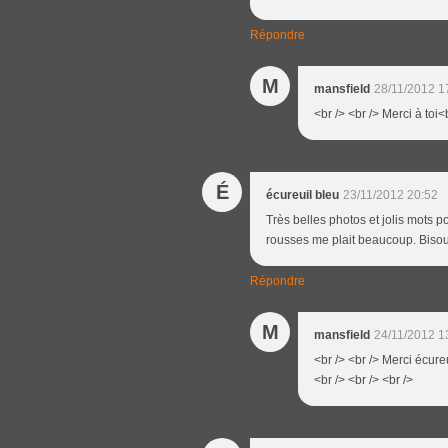
Répondre
M
mansfield
28/11/2012 1
<br /> <br /> Merci à toi<b
É
écureuil bleu
23/11/2012 20:52
Très belles photos et jolis mots p
rousses me plait beaucoup. Biso
Répondre
M
mansfield
24/11/2012 1
<br /> <br /> Merci écureu
<br /> <br /> <br />