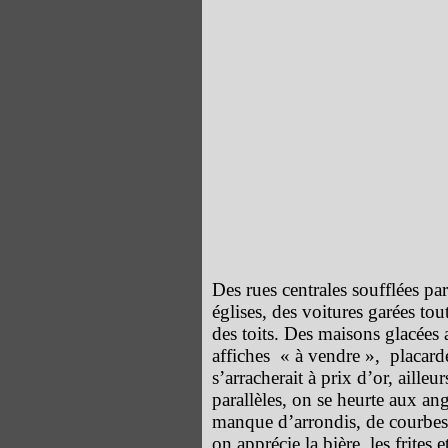
Des rues centrales soufflées pa
églises, des voitures garées tou
des toits. Des maisons glacées
affiches « à vendre », placard
s’arracherait à prix d’or, aille
parallèles, on se heurte aux ang
manque d’arrondis, de courbes,
on apprécie la bière, les frites e