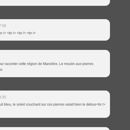
7:58
r /> <br /> <br /> <br />
our raconter cette région de Maroilles. Le moulin aux pierres
us
3:35
il bleu, le soleil couchant sur ces pierres valait bien le détour<br />