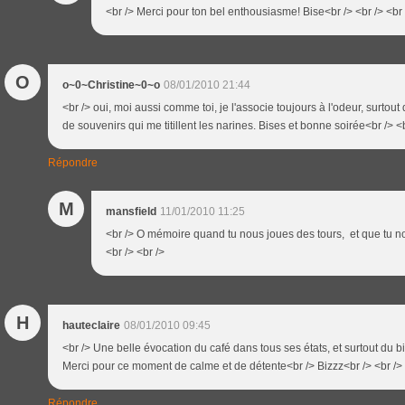
<br /> Merci pour ton bel enthousiasme! Bise<br /> <br /> <br 
O
o~0~Christine~0~o
08/01/2010 21:44
<br /> oui, moi aussi comme toi, je l'associe toujours à l'odeur, surtout
de souvenirs qui me titillent les narines. Bises et bonne soirée<br /> <b
Répondre
M
mansfield
11/01/2010 11:25
<br /> O mémoire quand tu nous joues des tours, et que tu no
<br /> <br />
H
hauteclaire
08/01/2010 09:45
<br /> Une belle évocation du café dans tous ses états, et surtout du b
Merci pour ce moment de calme et de détente<br /> Bizzz<br /> <br /> 
Répondre