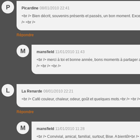
P
Picardine
08/01/2010 22:41
<br /> Bien décrit, souvenirs présents et passés, un bon moment. Exce
/> <br />
Répondre
M
mansfield
11/01/2010 11:43
<br /> merci à toi et bonne année, bons moments à partager 
/> <br /> <br />
L
La Renarde
08/01/2010 22:21
<br /> Café couleur, chaleur, odeur, goût et quelques mots.<br /> <br />
Répondre
M
mansfield
11/01/2010 11:28
<br /> Convivial, amical, familial, surtout; Bise. A bientôt<br />