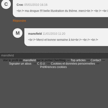
C
Croc
05/01/2010 16:16
<br /> ma drogue !!!! belle illustration du thème. merci<br /> <br /> <br 
Répondre
M
mansfield
11/01/2010 11:20
<br /> Merci et bonne semaine à toi<br /> <br /> <br />
mansfield
Voir le profil de
mansfield
sur le portail Overblog
Top articles
Contact
Signaler un abus
C.G.U.
Cookies et données personnelles
Préférences cookies