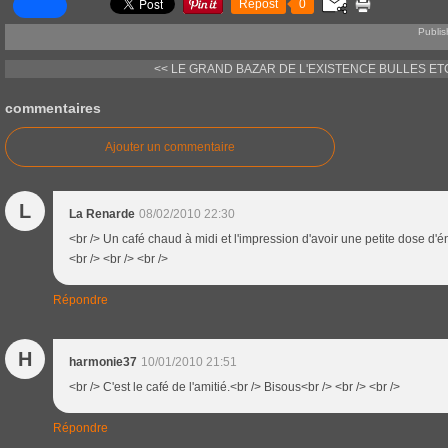
Repost
0
Publis
<< LE GRAND BAZAR DE L'EXISTENCE
BULLES ETC.
commentaires
Ajouter un commentaire
L
La Renarde
08/02/2010 22:30
<br /> Un café chaud à midi et l'impression d'avoir une petite dose d'é
<br /> <br /> <br />
Répondre
H
harmonie37
10/01/2010 21:51
<br /> C'est le café de l'amitié.<br /> Bisous<br /> <br /> <br />
Répondre