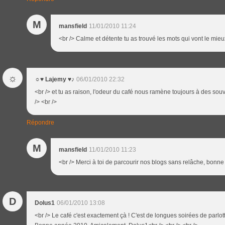
M
mansfield
11/01/2010 11:24
<br /> Calme et détente tu as trouvé les mots qui vont le mieu
☼
☼♥ Lajemy ♥♪
06/01/2010 22:32
<br /> et tu as raison, l'odeur du café nous ramène toujours à des souv
/> <br />
Répondre
M
mansfield
11/01/2010 11:23
<br /> Merci à toi de parcourir nos blogs sans relâche, bonne 
D
Dolus1
06/01/2010 13:08
<br /> Le café c'est exactement çà ! C'est de longues soirées de parlott