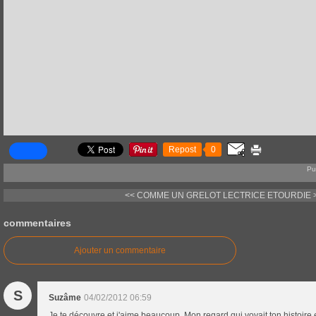
Repost
0
Pu
<< COMME UN GRELOT
LECTRICE ETOURDIE 
commentaires
Ajouter un commentaire
S
Suzâme
04/02/2012 06:59
Je te découvre et j'aime beaucoup. Mon regard qui voyait ton histoire e