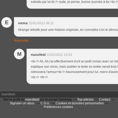
extraits par la<br /> suite, je pense, bonne journée à toi.<br />
E
emma
31/01/2012 09:11
étrange retraite pour une histoire originale, en connaitra-t-on le dén
Répondre
M
mansfield
31/01/2012 13:53
<br /> Ah, Ah j'ai effectivement écrit un petit roman avec un 
explique son choix, mais publier le texte en entier serait tro
retrouvera l'amour<br /> heureusement pour lui. merci d'avoir 
<br /> <br />
mansfield
Voir le profil de
mansfield
sur le portail Overblog
Top articles
Contact
Signaler un abus
C.G.U.
Cookies et données personnelles
Préférences cookies