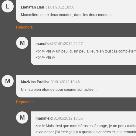
L
Llanafan Llan
31/01/2012 18:50
Mammifère entre deux mondes, dans les deux mondes.
Répondre
M
mansfield
31/01/2012 22:27
<br /> <br /> un peu ici, un peu ailleurs en tout cas complète
<br /> <br />
M
MazNina Padilha
31/01/2012 10:46
Un lieu bien étrange pour soigner son spleen...
Répondre
M
mansfield
31/01/2012 13:55
<br /> Mais c'est que mon héros est étrange, je ne peux mal
texte entier, j'ai écrit ça il y a quelques années et je le reman