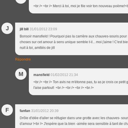
<br /> <br /> Merci à toi, moi je file voir ton nouveau poème!<br
J
jill bill
31/01/2012 23:09
Bonsoir mansfield ! Pourquoi pas la carrière aux chauves-souris pour
choses sur cet amour à sens unique semble t-il... moi j'aime ! C'est bi
nuit à toi, amitiés de jill
Répondre
M
mansfield
01/02/2012 21:34
<br /> <br /> Ton avis ne m'étonne pas, tu as je crois ce petit g
l'aise partout! <br /> <br /> <br /> <br />
F
fanfan
31/01/2012 20:39
Drôle d'idée d'aller se réfugier dans une grotte avec les chauves- sou
d'amour !<br /> J'espère que la bien -aimée sera sensible à tant de ch