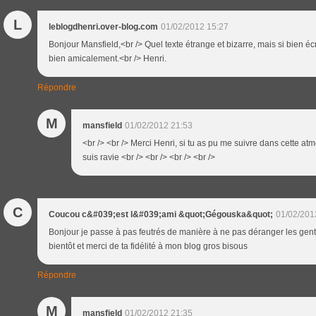
L
leblogdhenri.over-blog.com
01/02/2012 15:27
Bonjour Mansfield,<br /> Quel texte étrange et bizarre, mais si bien écrit
bien amicalement.<br /> Henri.
Répondre
M
mansfield
01/02/2012 21:53
<br /> <br /> Merci Henri, si tu as pu me suivre dans cette a
suis ravie <br /> <br /> <br /> <br />
C
Coucou c&#039;est l&#039;ami &quot;Gégouska&quot;
01/02/201
Bonjour je passe à pas feutrés de manière à ne pas déranger les genti
bientôt et merci de ta fidélité à mon blog gros bisous
Répondre
M
mansfield
01/02/2012 21:35