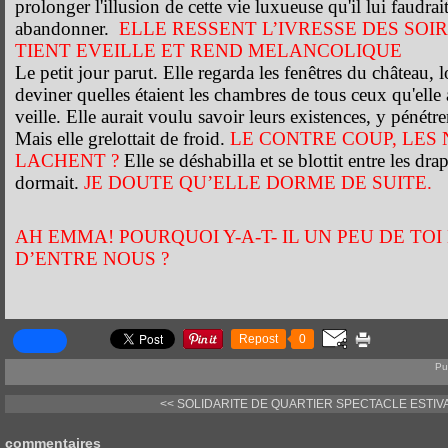
prolonger l'illusion de cette vie luxueuse qu'il lui faudrait
abandonner.
ELLE RESSENT L’IVRESSE DES SOIR
TIENT EVEILLE ET REND MELANCOLIQUE
Le petit jour parut. Elle regarda les fenêtres du château,
deviner quelles étaient les chambres de tous ceux qu'elle
veille. Elle aurait voulu savoir leurs existences, y pénétre
Mais elle grelottait de froid.
LE CONTRE COUP, LES 
LACHENT ?
Elle se déshabilla et se blottit entre les dra
dormait.
JE DOUTE QU’ELLE DORME DE SUITE.
AH EMMA! POURQUOI Y-A-T- IL UN PEU DE TO
D’ENTRE NOUS ?
Repost
0
Pu
<< SOLIDARITE DE QUARTIER
SPECTACLE ESTIVA
commentaires