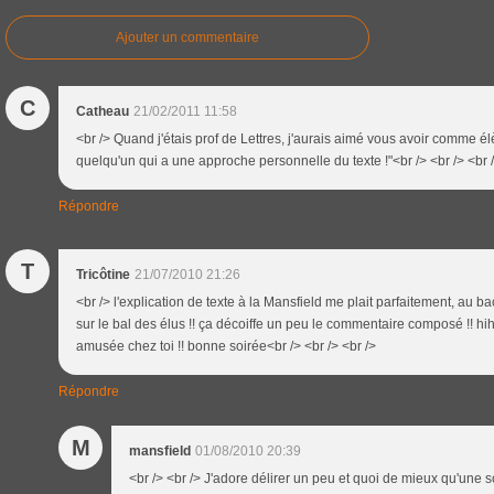
Ajouter un commentaire
C
Catheau
21/02/2011 11:58
<br /> Quand j'étais prof de Lettres, j'aurais aimé vous avoir comme élève
quelqu'un qui a une approche personnelle du texte !"<br /> <br /> <br 
Répondre
T
Tricôtine
21/07/2010 21:26
<br /> l'explication de texte à la Mansfield me plait parfaitement, au ba
sur le bal des élus !! ça décoiffe un peu le commentaire composé !! hihi
amusée chez toi !! bonne soirée<br /> <br /> <br />
Répondre
M
mansfield
01/08/2010 20:39
<br /> <br /> J'adore délirer un peu et quoi de mieux qu'une s