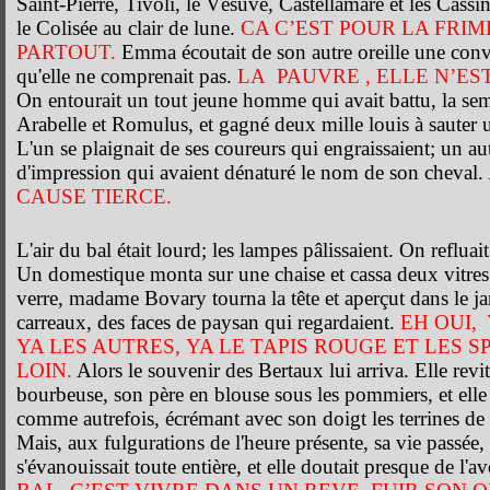
Saint-Pierre, Tivoli, le Vésuve, Castellamare et les Cassi
le Colisée au clair de lune.
CA C’EST POUR LA FRI
PARTOUT.
Emma écoutait de son autre oreille une conv
qu'elle ne comprenait pas.
LA
PAUVRE
, ELLE N’ES
On entourait un tout jeune homme qui avait battu, la se
Arabelle et Romulus, et gagné deux mille louis à sauter 
L'un se plaignait de ses coureurs qui engraissaient; un aut
d'impression qui avaient dénaturé le nom de son cheval.
CAUSE TIERCE.
L'air du bal était lourd; les lampes pâlissaient. On refluait
Un domestique monta sur une chaise et cassa deux vitres; 
verre, madame Bovary tourna la tête et aperçut dans le jar
carreaux, des faces de paysan qui regardaient.
EH OUI,
YA LES AUTRES, YA LE TAPIS ROUGE ET LES 
LOIN.
Alors le souvenir des Bertaux lui arriva. Elle revit
bourbeuse, son père en blouse sous les pommiers, et elle 
comme autrefois, écrémant avec son doigt les terrines de la
Mais, aux fulgurations de l'heure présente, sa vie passée, s
s'évanouissait toute entière, et elle doutait presque de l'a