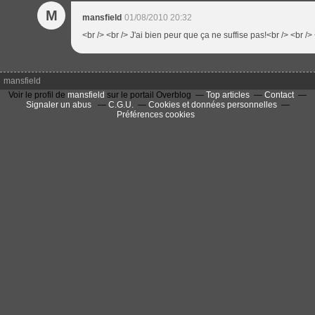
M
mansfield
01/08/2010 20:32
<br /> <br /> J'ai bien peur que ça ne suffise pas!<br /> <br /> 
mansfield
Voir le profil de
mansfield
sur le portail Overblog
Top articles
Contact
Signaler un abus
C.G.U.
Cookies et données personnelles
Préférences cookies