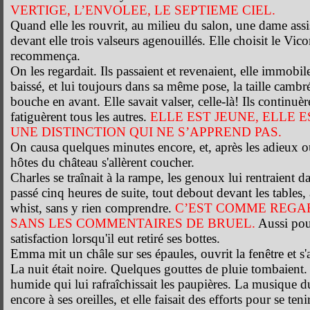
VERTIGE, L’ENVOLEE, LE SEPTIEME CIEL.
Quand elle les rouvrit, au milieu du salon, une dame assi
devant elle trois valseurs agenouillés. Elle choisit le Vico
recommença.
On les regardait. Ils passaient et revenaient, elle immobi
baissé, et lui toujours dans sa même pose, la taille cambré
bouche en avant. Elle savait valser, celle-là! Ils continuè
fatiguèrent tous les autres.
ELLE EST JEUNE, ELLE E
UNE DISTINCTION QUI NE S’APPREND PAS.
On causa quelques minutes encore, et, après les adieux ou
hôtes du château s'allèrent coucher.
Charles se traînait à la rampe, les genoux lui rentraient da
passé cinq heures de suite, tout debout devant les tables,
whist, sans y rien comprendre.
C’EST COMME REGA
SANS LES COMMENTAIRES DE BRUEL.
Aussi pous
satisfaction lorsqu'il eut retiré ses bottes.
Emma mit un châle sur ses épaules, ouvrit la fenêtre et s
La nuit était noire. Quelques gouttes de pluie tombaient. 
humide qui lui rafraîchissait les paupières. La musique 
encore à ses oreilles, et elle faisait des efforts pour se teni