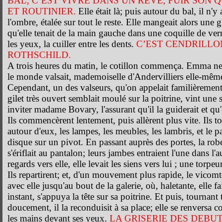
BAL, C’EST VIVRE DANS UN REVE, FUIR SON 
ET ROUTINIER.
Elle était là; puis autour du bal, il n'y
l'ombre, étalée sur tout le reste. Elle mangeait alors une
qu'elle tenait de la main gauche dans une coquille de ver
les yeux, la cuiller entre les dents.
C’EST CENDRILLO
ROTHSCHILD.
A trois heures du matin, le cotillon commença. Emma ne 
le monde valsait, mademoiselle d'Andervilliers elle-même 
Cependant, un des valseurs, qu'on appelait familièrement
gilet très ouvert semblait moulé sur la poitrine, vint une
inviter madame Bovary, l'assurant qu'il la guiderait et qu'el
Ils commencèrent lentement, puis allèrent plus vite. Ils to
autour d'eux, les lampes, les meubles, les lambris, et le
disque sur un pivot. En passant auprès des portes, la rob
s'ériflait au pantalon; leurs jambes entraient l'une dans l'au
regards vers elle, elle levait les siens vers lui ; une torpeur 
Ils repartirent; et, d'un mouvement plus rapide, le vicomte
avec elle jusqu'au bout de la galerie, où, haletante, elle fa
instant, s'appuya la tête sur sa poitrine. Et puis, tournant
doucement, il la reconduisit à sa place; elle se renversa co
les mains devant ses yeux.
LA GRISERIE DES
DEBUT