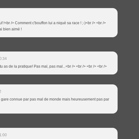
euf !<br /> Comment c'bouffon lui a niqué sa race ! ;-)<br /> <br />
ai bien aimé !
0:34
tu as de la pratique! Pas mal, pas mal...<br /> <br /> <br /> <br />
2
ne gare connue par pas mal de monde mais heureusement pas par
1:00