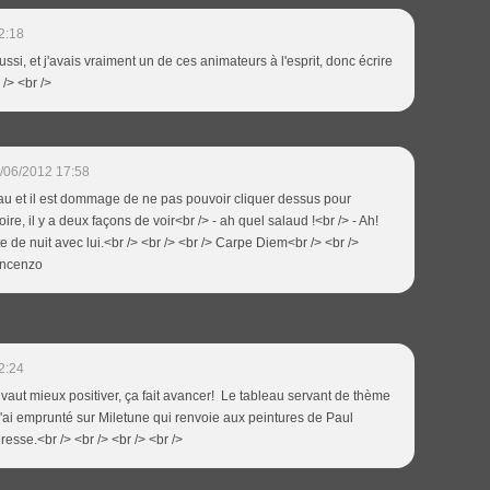
2:18
aussi, et j'avais vraiment un de ces animateurs à l'esprit, donc écrire
 /> <br />
/06/2012 17:58
leau et il est dommage de ne pas pouvoir cliquer dessus pour
toire, il y a deux façons de voir<br /> - ah quel salaud !<br /> - Ah!
te de nuit avec lui.<br /> <br /> <br /> Carpe Diem<br /> <br />
incenzo
2:24
 Il vaut mieux positiver, ça fait avancer! Le tableau servant de thème
e l'ai emprunté sur Miletune qui renvoie aux peintures de Paul
éresse.<br /> <br /> <br /> <br />