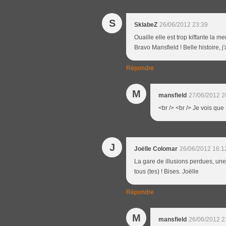
S
SklabeZ
26/06/2012 23:39
Ouaille elle est trop kiffante la m
Bravo Mansfield ! Belle histoire, j'
Répondre
M
mansfield
27/06/2012 2
<br /> <br /> Je vois que 
J
Joëlle Colomar
26/06/2012 16:1
La gare de illusions perdues, u
tous (tes) ! Bises. Joëlle
Répondre
M
mansfield
26/06/2012 2