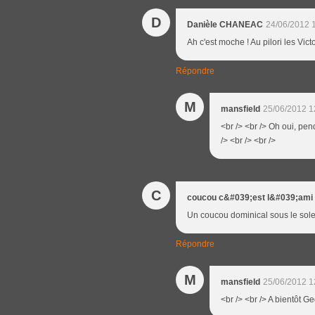
D
Danièle CHANEAC
24/06/2012 
Ah c'est moche ! Au pilori les Vict
Répondre
M
mansfield
25/06/2012 1
<br /> <br /> Oh oui, pe
/> <br /> <br />
C
coucou c&#039;est l&#039;ami
Un coucou dominical sous le sole
Répondre
M
mansfield
25/06/2012 1
<br /> <br /> A bientôt G