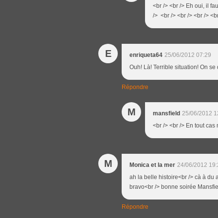
<br /> <br /> Eh oui, il f
/> <br /> <br /> <br /> <b
E
enriqueta64
25/06/2012 07:29
Ouh! Là! Terrible situation! On se de
Répondre
M
mansfield
25/06/2012 1
<br /> <br /> En tout cas 
M
Monica et la mer
24/06/2012 19:
ah la belle histoire<br /> cà à du a
bravo<br /> bonne soirée Mansfie
Répondre