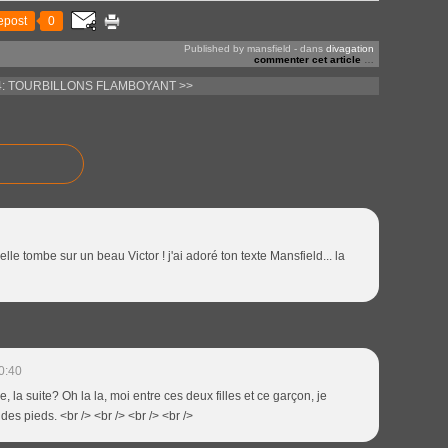
epost
0
Published by mansfield
-
dans
divagation
commenter cet article
…
4: TOURBILLONS
FLAMBOYANT >>
'elle tombe sur un beau Victor ! j'ai adoré ton texte Mansfield... la
0:40
le, la suite? Oh la la, moi entre ces deux filles et ce garçon, je
 des pieds. <br /> <br /> <br /> <br />