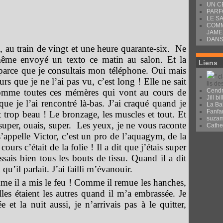
UN C
PARF
LE S
COMM
JAME
DANS
ai, au train de vingt et une heure quarante-six. Ne
même envoyé un texto ce matin au salon. Et la
Liens
arce que je consultais mon téléphone. Oui mais
" c
s que je ne l’ai pas vu, c’est long ! Elle ne sait
lis de
 Comme toutes ces mémères qui vont au cours de
Cendr
Jill bil
e je l’ai rencontré là-bas. J’ai craqué quand je
La Ba
Fanfa
it trop beau ! Le bronzage, les muscles et tout. Et
suza
uper, ouais, super. Les yeux, je ne vous raconte
Cath
s’appelle Victor, c’est un pro de l’aquagym, de la
ours c’était de la folie ! Il a dit que j’étais super
ssais bien tous les bouts de tissu. Quand il a dit
i qu’il parlait. J’ai failli m’évanouir.
omme il a mis le feu ! Comme il remue les hanches,
elles étaient les autres quand il m’a embrassée. Je
 et la nuit aussi, je n’arrivais pas à le quitter,