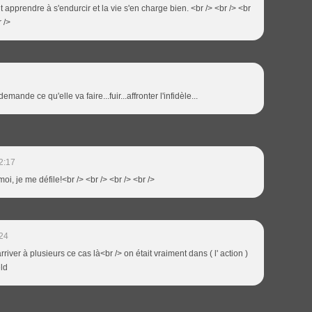
aut apprendre à s'endurcir et la vie s'en charge bien. <br /> <br /> <br
r />
mande ce qu'elle va faire...fuir...affronter l'infidèle...
2:17
moi, je me défile!<br /> <br /> <br /> <br />
24
rriver à plusieurs ce cas là<br /> on était vraiment dans ( l' action )
ld