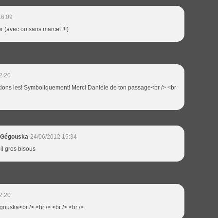
16:09
or (avec ou sans marcel !!!)
2:20
ndons les! Symboliquement! Merci Danièle de ton passage<br /> <br
 Gégouska
24/06/2012 15:34
il gros bisous
2:20
egouska<br /> <br /> <br /> <br />