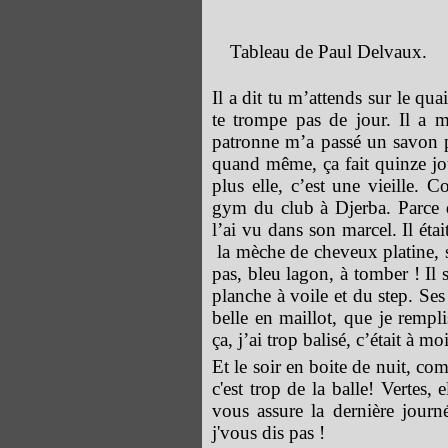
Tableau de Paul Delvaux.
Il a dit tu m’attends sur le qu
te trompe pas de jour. Il a 
patronne m’a passé un savon p
quand même, ça fait quinze jour
plus elle, c’est une vieille.
gym du club à Djerba. Parce qu
l’ai vu dans son marcel. Il éta
la mèche de cheveux platine, s
pas, bleu lagon, à tomber ! Il 
planche à voile et du step. Ses c
belle en maillot, que je rempli
ça, j’ai trop balisé, c’était à mo
Et le soir en boite de nuit, c
c'est trop de la balle! Vertes, 
vous assure la dernière journée
j'vous dis pas !