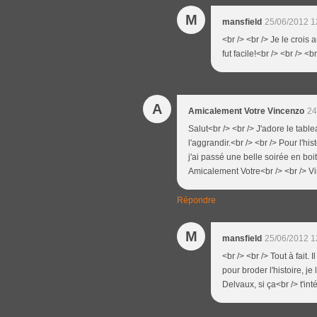
M
mansfield
25/06/2012 1
<br /> <br /> Je le crois 
fut facile!<br /> <br /> <br
A
Amicalement Votre Vincenzo
24
Salut<br /> <br /> J'adore le tab
l'aggrandir.<br /> <br /> Pour l'his
j'ai passé une belle soirée en boi
Amicalement Votre<br /> <br /> V
Répondre
M
mansfield
25/06/2012 1
<br /> <br /> Tout à fait.
pour broder l'histoire, j
Delvaux, si ça<br /> t'int