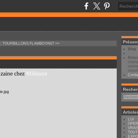
Présen
4: TOURBILLONS
FLAMBOYANT >>
Blog
Descr
chahut
moment
vivant
inzaine chez
Miletune
Conta
Recher
Article
LUI
OPER
VRAI
TOUT
EXPO