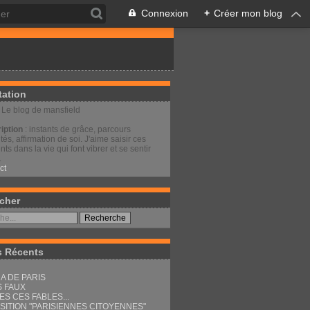
Connexion
+
Créer mon blog
tation
: Le blog de mansfield
iption
: instants de grâce, parcours
és, affirmation de soi. J'aime saisir ces
s dans la vie qui font vibrer et se sentir
.
ct
cher
s Récents
A DE PARIS
S FAUX
ES CES FABLES...
SITION "PARISIENNES CITOYENNES"