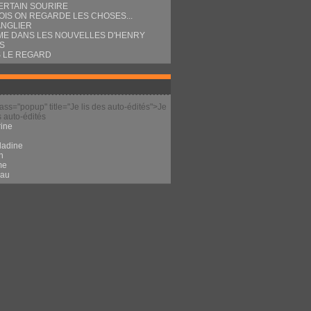
ERTAIN SOURIRE
OIS ON REGARDE LES CHOSES...
ANGLIER
E DANS LES NOUVELLES D'HENRY
S
 LE REGARD
lass="popup" title="Je lis des auto-édités">Je
s auto-édités
ine
l
ladine
n
me
eau