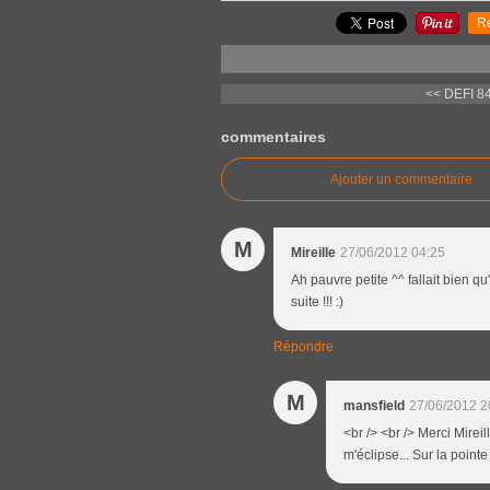
R
<< DEFI 8
commentaires
Ajouter un commentaire
M
Mireille
27/06/2012 04:25
Ah pauvre petite ^^ fallait bien qu
suite !!! :)
Répondre
M
mansfield
27/06/2012 2
<br /> <br /> Merci Mireil
m'éclipse... Sur la pointe