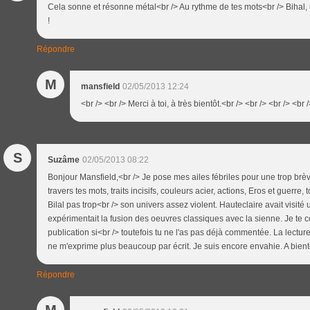
Cela sonne et résonne métal<br /> Au rythme de tes mots<br /> Bihal, 
!
Répondre
M
mansfield
02/05/2013 12:24
<br /> <br /> Merci à toi, à très bientôt.<br /> <br /> <br /> <br 
S
Suzâme
02/05/2013 08:22
Bonjour Mansfield,<br /> Je pose mes ailes fébriles pour une trop brève
travers tes mots, traits incisifs, couleurs acier, actions, Eros et guerre, 
Bilal pas trop<br /> son univers assez violent. Hauteclaire avait visit
expérimentait la fusion des oeuvres classiques avec la sienne. Je te 
publication si<br /> toutefois tu ne l'as pas déjà commentée. La lectu
ne m'exprime plus beaucoup par écrit. Je suis encore envahie. A bien
Répondre