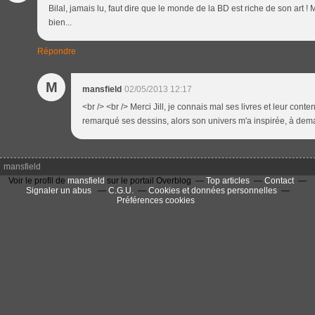
Bilal, jamais lu, faut dire que le monde de la BD est riche de son art !
bien...
Répondre
M
mansfield
02/05/2013 12:17
<br /> <br /> Merci Jill, je connais mal ses livres et leur conte
remarqué ses dessins, alors son univers m'a inspirée, à demai
mansfield
Voir le profil de
mansfield
sur le portail Overblog
Top articles
Contact
Signaler un abus
C.G.U.
Cookies et données personnelles
Préférences cookies