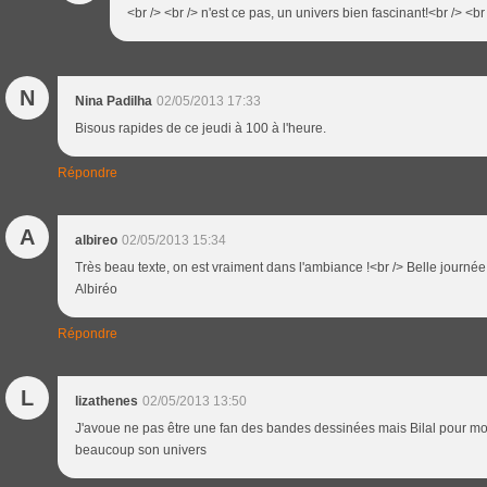
<br /> <br /> n'est ce pas, un univers bien fascinant!<br /> <br 
N
Nina Padilha
02/05/2013 17:33
Bisous rapides de ce jeudi à 100 à l'heure.
Répondre
A
albireo
02/05/2013 15:34
Très beau texte, on est vraiment dans l'ambiance !<br /> Belle journée
Albiréo
Répondre
L
lizathenes
02/05/2013 13:50
J'avoue ne pas être une fan des bandes dessinées mais Bilal pour moi 
beaucoup son univers