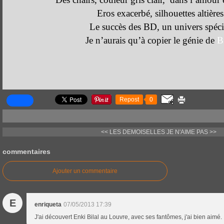
Eros exacerbé, silhouettes altières
Le succès des BD, un univers spéci
Je n’aurais qu’à copier le génie de
Bi
Repost
0
<< LES DEMOISELLES
JE N'AIME PAS >>
commentaires
Ajouter un commentaire
E
enriqueta
07/05/2013 17:39
J'ai découvert Enki Bilal au Louvre, avec ses fantômes, j'ai bien aimé.