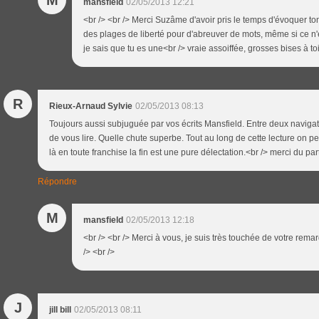
M
mansfield
02/05/2013 12:21
<br /> <br /> Merci Suzâme d'avoir pris le temps d'évoquer ton
des plages de liberté pour d'abreuver de mots, même si ce n'e
je sais que tu es une<br /> vraie assoiffée, grosses bises à toi!
R
Rieux-Arnaud Sylvie
02/05/2013 08:13
Toujours aussi subjuguée par vos écrits Mansfield. Entre deux navigatio
de vous lire. Quelle chute superbe. Tout au long de cette lecture on peu
là en toute franchise la fin est une pure délectation.<br /> merci du pa
Répondre
M
mansfield
02/05/2013 12:18
<br /> <br /> Merci à vous, je suis très touchée de votre remar
/> <br />
J
jill bill
02/05/2013 08:11