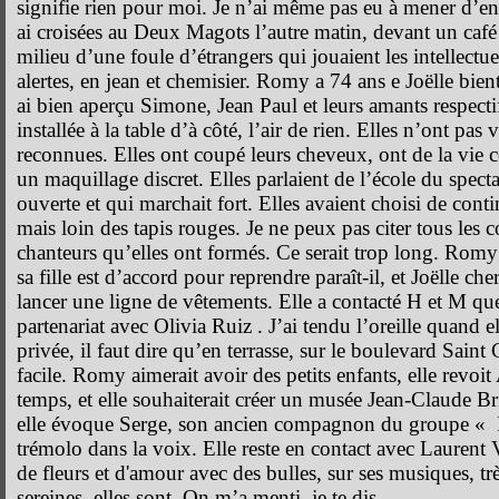
signifie rien pour moi. Je n’ai même pas eu à mener d’en
ai croisées au Deux Magots l’autre matin, devant un café 
milieu d’une foule d’étrangers qui jouaient les intellectu
alertes, en jean et chemisier. Romy a 74 ans e Joëlle bie
ai bien aperçu Simone, Jean Paul et leurs amants respecti
installée à la table d’à côté, l’air de rien. Elles n’ont pas 
reconnues. Elles ont coupé leurs cheveux, ont de la vie c
un maquillage discret. Elles parlaient de l’école du specta
ouverte et qui marchait fort. Elles avaient choisi de con
mais loin des tapis rouges. Je ne peux pas citer tous les 
chanteurs qu’elles ont formés. Ce serait trop long. Romy 
sa fille est d’accord pour reprendre paraît-il, et Joëlle c
lancer une ligne de vêtements. Elle a contacté H et M que
partenariat avec Olivia Ruiz . J’ai tendu l’oreille quand e
privée, il faut dire qu’en terrasse, sur le boulevard Saint
facile. Romy aimerait avoir des petits enfants, elle revoi
temps, et elle souhaiterait créer un musée Jean-Claude Br
elle évoque Serge, son ancien compagnon du groupe « Il 
trémolo dans la voix. Elle reste en contact avec Laurent V
de fleurs et d'amour avec des bulles, sur ses musiques, trè
sereines, elles sont. On m’a menti, je te dis.