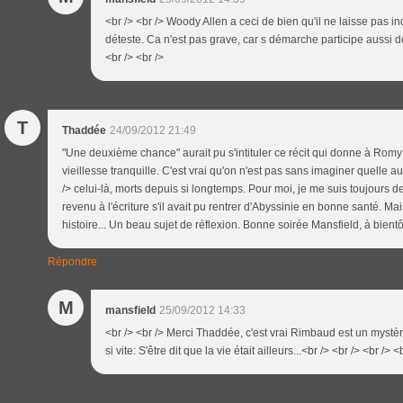
<br /> <br /> Woody Allen a ceci de bien qu'il ne laisse pas in
déteste. Ca n'est pas grave, car s démarche participe aussi de
<br /> <br />
T
Thaddée
24/09/2012 21:49
"Une deuxième chance" aurait pu s'intituler ce récit qui donne à Romy
vieillesse tranquille. C'est vrai qu'on n'est pas sans imaginer quelle aur
/> celui-là, morts depuis si longtemps. Pour moi, je me suis toujours
revenu à l'écriture s'il avait pu rentrer d'Abyssinie en bonne santé. Mai
histoire... Un beau sujet de réflexion. Bonne soirée Mansfield, à bientôt
Répondre
M
mansfield
25/09/2012 14:33
<br /> <br /> Merci Thaddée, c'est vrai Rimbaud est un mystère
si vite: S'être dit que la vie était ailleurs...<br /> <br /> <br /> <