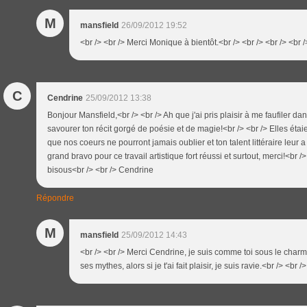
M
mansfield
26/09/2012 19:52
<br /> <br /> Merci Monique à bientôt.<br /> <br /> <br /> <br /
C
Cendrine
25/09/2012 13:38
Bonjour Mansfield,<br /> <br /> Ah que j'ai pris plaisir à me faufiler d
savourer ton récit gorgé de poésie et de magie!<br /> <br /> Elles étai
que nos coeurs ne pourront jamais oublier et ton talent littéraire leur a
grand bravo pour ce travail artistique fort réussi et surtout, merci!<br /
bisous<br /> <br /> Cendrine
Répondre
M
mansfield
25/09/2012 14:43
<br /> <br /> Merci Cendrine, je suis comme toi sous le char
ses mythes, alors si je t'ai fait plaisir, je suis ravie.<br /> <br /