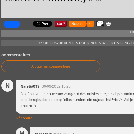
Repost
0
Pu
<< ON LES A INVENTES POUR NOUS
BAIE D'HA LONG I
commentaires
Ajouter un commentaire
N
Nais&#039;
30/09/2012 15:25
Je découvre de nouveaux visages à des artistes que je n'ai pas vraime
cette imagination de ce qu'elles auraient été aujourd'hui !<br /> Moi je
encore là..
Répondre
M