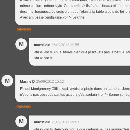
revoir tels qu'ils pourraient être maintenant.. Nous les avons aimés, 
même coiffure, même style..Comme<br /> ils étaient beaux et talentue
destin fut tragique... Je crois bien que j'étais à la table à côté de toi l
Avec amitiés je t'embrasse.<br /> Jeanne
Répondre
M
mansfield
26/09/2012 19:55
<br /> <br /> Ah je savais bien que je n'avais pas la berlue! M
<br /> <br />
M
Marine D
25/09/2012 15:12
Eh oui Montgomery Clift, exact j'avais sa photo dans un cahier et Ja
n'étions pas obsédés par les acteurs c'est certain !<br /> Bonne soiré
Répondre
M
mansfield
26/09/2012 19:53
<br /> <br /> Beucoup moins que certains jeunes aujourd'hui