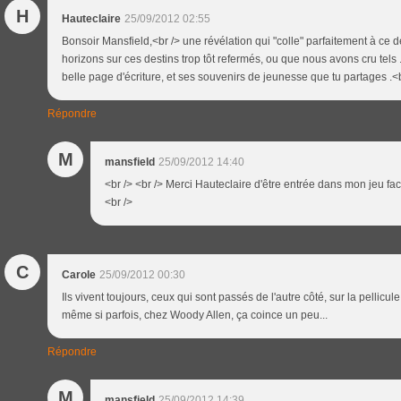
H
Hauteclaire
25/09/2012 02:55
Bonsoir Mansfield,<br /> une révélation qui "colle" parfaitement à ce d
horizons sur ces destins trop tôt refermés, ou que nous avons cru tels .
belle page d'écriture, et ses souvenirs de jeunesse que tu partages .<b
Répondre
M
mansfield
25/09/2012 14:40
<br /> <br /> Merci Hauteclaire d'être entrée dans mon jeu faci
<br />
C
Carole
25/09/2012 00:30
Ils vivent toujours, ceux qui sont passés de l'autre côté, sur la pellicu
même si parfois, chez Woody Allen, ça coince un peu...
Répondre
M
mansfield
25/09/2012 14:39