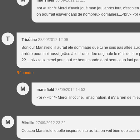
mansfield
30/09/2012 17:25
<br /> <br /> Merci d'avoir joué mon jeu, après tout, c'est bie
on pourrait esayer dans de nombreux domaines....<br /> <br />
T
Tricôtine
28/09/2012 12:09
Bonjour Mansfield, il aurait été dommage que tu ne sois pas allée aux 
arrière pour moi aussi, grâce à toi !! une idée originale le récit de leur p
?? ... bizzzoux merci pour tout ce beau monde dont beaucoup font par
Répondre
M
mansfield
28/09/2012 14:53
<br /> <br /> Merci Tricôtine, l'imagination, il n'y a rien de mieu
M
Mireille
27/09/2012 23:22
Coucou Mansfield, quelle inspiration tu as là... on voit bien que c'est d