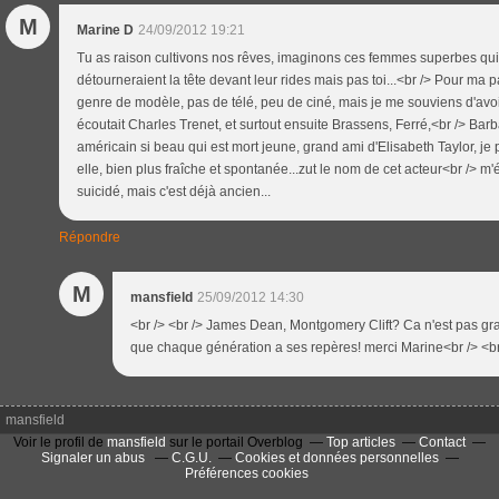
M
Marine D
24/09/2012 19:21
Tu as raison cultivons nos rêves, imaginons ces femmes superbes qui c
détourneraient la tête devant leur rides mais pas toi...<br /> Pour ma pa
genre de modèle, pas de télé, peu de ciné, mais je me souviens d'avo
écoutait Charles Trenet, et surtout ensuite Brassens, Ferré,<br /> Barb
américain si beau qui est mort jeune, grand ami d'Elisabeth Taylor, je
elle, bien plus fraîche et spontanée...zut le nom de cet acteur<br /> m'é
suicidé, mais c'est déjà ancien...
Répondre
M
mansfield
25/09/2012 14:30
<br /> <br /> James Dean, Montgomery Clift? Ca n'est pas gra
que chaque génération a ses repères! merci Marine<br /> <br 
mansfield
Voir le profil de
mansfield
sur le portail Overblog
Top articles
Contact
Signaler un abus
C.G.U.
Cookies et données personnelles
Préférences cookies