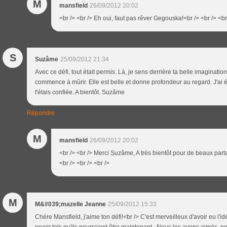
M
mansfield
26/09/2012 20:02
<br /> <br /> Eh oui, faut pas rêver Gegouska!<br /> <br /> <br
S
Suzâme
25/09/2012 21:34
Avec ce défi, tout était permis. Là, je sens derrière ta belle imaginatio
commence à mûrir. Elle est belle et donne profondeur au regard. J'ai 
t'étais confiée. A bientôt. Suzâme
Répondre
M
mansfield
26/09/2012 20:02
<br /> <br /> Merci Suzâme, A très bientôt pour de beaux part
<br /> <br /> <br />
M
M&#039;mazelle Jeanne
25/09/2012 15:33
Chére Mansfield, j'aime ton défi!<br /> C'est merveilleux d'avoir eu l'idé