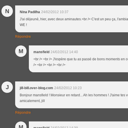
N
Nina Padilha
24/02/2012 10:37
J'ai déjeuné, hier, avec deux aminautes.<br /> C'est un peu ça, l'amb
WE !
Répondre
M
mansfield
24/02/2012 14:40
<br /> <br /> J'espère que tu as passé de bons moments en ou
/> <br /> <br /> <br />
J
jill-bill.over-blog.com
24/02/2012 10:23
Bonjour mansfield ! Monsieur en retard... Ah les hommes ! J'aime tes vu
amicalement, jill
Répondre
M