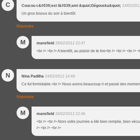
C
Coucou c&#039;est l&#039;ami &quot;Gégouska&quot;
24/02/201
Un gros bisous du soir à bientôt
Répondre
M
mansfield
26/02/2012 22:47
<br /> <br /> A bientôt, au plaisir de te lire<br /> <br /> <br /> <
N
Nina Padilha
24/02/2012 14:49
Ce fut formidable.<br /> Nous avons beaucoup ri et passé des moment
Répondre
M
mansfield
26/02/2012 22:46
<br /> <br /> Alors votre journée a été bien remplie, bien véc
/> <br /> <br />