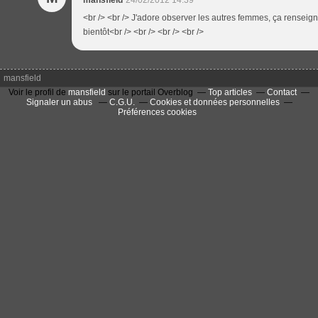
mansfield
24/02/2012 14:39
<br /> <br /> J'adore observer les autres femmes, ça renseign
bientôt<br /> <br /> <br /> <br />
mansfield
Voir le profil de
mansfield
sur le portail Overblog
Top articles
Contact
Signaler un abus
C.G.U.
Cookies et données personnelles
Préférences cookies