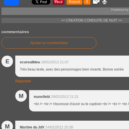
Repost
0
Published by
<< CREATION
CONDUITE DE NUIT >>
commentaires
Ajouter un commentaire
E
ecureuilbleu
28/02/2012 21:07
Très beau texte, avec des personnages bien vivants. Bonne soirée
Répondre
M
mansfield
29/02/2012 21:31
<br /> <br /> Heureuse d'avoir su te captiver.<br /> <br /> <br /
M
Martine du JdV
24/02/2012 20:38