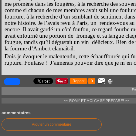
me promène dans les fougères, à la recherche des souvenir
comme si chacun de mes membres avait subi une foulure
fourrure, à la recherche d’un semblant de sentiment dans 
notre histoire. Je l’avais revu à Paris, un
rendez-vous au r
encore. Il avait gardé un côté foufou, ce regard fourbe me
avait enfourné une portion de
fromage et sa langue claqu
fougue, tandis qu’il dégustait un vin
délicieux. Rien de 
la fourme d’Ambert clamait-il.
Dois-je évoquer le malentendu, cette échauffourée qui fut
rupture. Foutaise !
J’aimerais pouvoir dire que je m’en c
Repost
0
Pu
<< ROMY ET MOI
CA SE PREPARE! >>
commentaires
Ajouter un commentaire