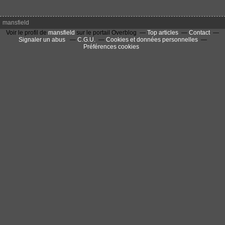
mansfield
Voir le profil de
mansfield
sur le portail Overblog
Top articles
Contact
Signaler un abus
C.G.U.
Cookies et données personnelles
Préférences cookies