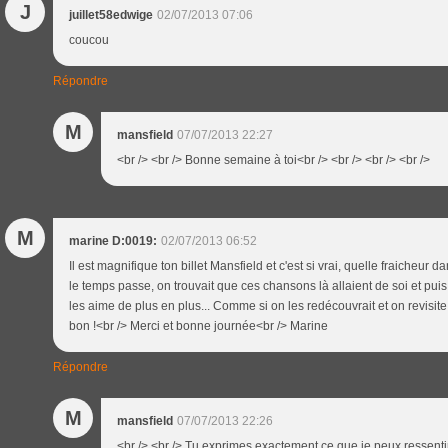
J
juillet58edwige
02/07/2013 07:06
coucou
Répondre
M
mansfield
07/07/2013 22:27
<br /> <br /> Bonne semaine à toi<br /> <br /> <br /> <br />
M
marine D:0019:
02/07/2013 06:52
Il est magnifique ton billet Mansfield et c'est si vrai, quelle fraicheur d
le temps passe, on trouvait que ces chansons là allaient de soi et pui
les aime de plus en plus... Comme si on les redécouvrait et on revisite
bon !<br /> Merci et bonne journée<br /> Marine
Répondre
M
mansfield
07/07/2013 22:26
<br /> <br /> Tu exprimes exactement ce que je peux ressentir, 