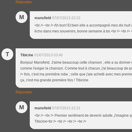
Répondre
M
mansfield
07/07/2013 22:22
<br /> <br /> Ah bon! Et bien elle a accompagné mes dix huit 
écho dans mes souvenirs, bonne semaine à toi.<br /> <br /> <
T
Tibicine
01/07/2013 03:46
Bonjour Mansfield. J'aime beaucoup cette chanson ; elle a su donner de
comme l'exiger la chanson. Comme tout à chacun, j'ai beaucoup de p
/> fois, c'est ma première robe ; celle que j'aie acheté avec mes premi
ça, c'est ma grande première fois ! Tibicine
Répondre
M
mansfield
07/07/2013 22:21
<br /> <br /> Premier sentiment de devenir adulte, j'imagine q
Tibicine<br /> <br /> <br /> <br />