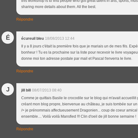
this workshop is to find people who got great talent in arts, sports, musi
sharing more details about them. All the best.
Répondre
É
écureuil bleu
18/08/2013 12:44
Il y a 8 jours c'était la première fois que je mariais un de mes fils. E
bonheur ! Tu es la prochaine sur la liste pour recevoir le livre voyageur
donne moi ton adresse postale par mail et Pascal t'enverra le livre.
Répondre
J
jill bill
08/07/2013 08:40
Comme je quittais Basile le crocodile sur le blog qui m'avait accueillit
créant mon blog propre, bienvenue au château, je suis tombée sur un 
/> je prénommais affectueusement Dragonien... coup de coeur amical
ensemble.... Voilà voilà Mansfied !!! Clin d'oeil de jill bonne semaine !
Répondre