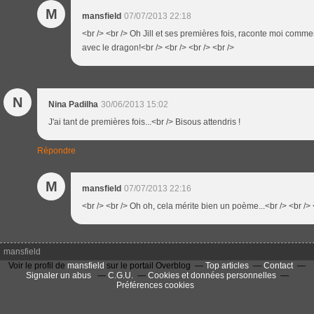
M
mansfield
07/07/2013 22:18
<br /> <br /> Oh Jill et ses premières fois, raconte moi comme
avec le dragon!<br /> <br /> <br /> <br />
N
Nina Padilha
30/06/2013 15:02
J'ai tant de premières fois...<br /> Bisous attendris !
Répondre
M
mansfield
07/07/2013 22:16
<br /> <br /> Oh oh, cela mérite bien un poème...<br /> <br /> 
mansfield
Voir le profil de
mansfield
sur le portail Overblog
Top articles
Contact
Signaler un abus
C.G.U.
Cookies et données personnelles
Préférences cookies