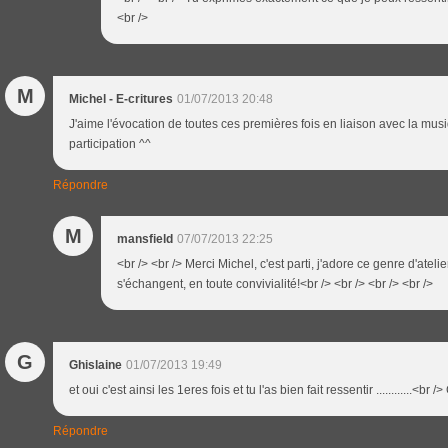
<br />
M
Michel - E-critures
01/07/2013 20:48
J'aime l'évocation de toutes ces premières fois en liaison avec la musi
participation ^^
Répondre
M
mansfield
07/07/2013 22:25
<br /> <br /> Merci Michel, c'est parti, j'adore ce genre d'ateli
s'échangent, en toute convivialité!<br /> <br /> <br /> <br />
G
Ghislaine
01/07/2013 19:49
et oui c'est ainsi les 1eres fois et tu l'as bien fait ressentir ............<br 
Répondre