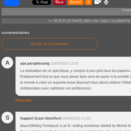
Repost
0
Publis
<< TETE FLOTTANTE
DEFI 105: DIEU LUI GREFFE..
commentaires
Ajouter un commentaire
A
apa paraphrasing
23/09/2014 13:05
La réalisation de ce spécifique, y compris à peu près tous les papiers 
Pratiquement tout ce que vous devez faire sera de parler à la société 
le monde à créer un superbe essai &quot;et nous allons obtenir l'idéa
collaboration avec satisfaire vos préférences.
Répondre
S
Support Scam OmniTech
30/05/2014 12:03
&quot;Writing Fun&quot; is an E- writing workshop started by Michel 