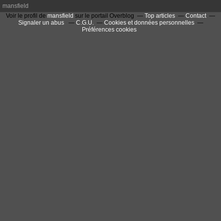
mansfield
Voir le profil de
mansfield
sur le portail Overblog
Top articles
Contact
Signaler un abus
C.G.U.
Cookies et données personnelles
Préférences cookies