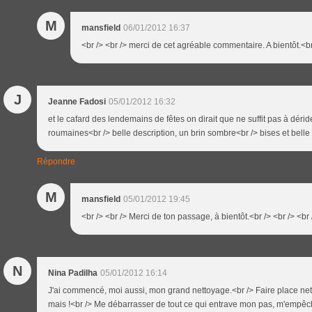
M
mansfield
06/01/2012 16:37
<br /> <br /> merci de cet agréable commentaire. A bientôt.<br 
J
Jeanne Fadosi
05/01/2012 16:32
et le cafard des lendemains de fêtes on dirait que ne suffit pas à déri
roumaines<br /> belle description, un brin sombre<br /> bises et belle
Répondre
M
mansfield
05/01/2012 19:45
<br /> <br /> Merci de ton passage, à bientôt.<br /> <br /> <br 
N
Nina Padilha
05/01/2012 16:14
J'ai commencé, moi aussi, mon grand nettoyage.<br /> Faire place net
mais !<br /> Me débarrasser de tout ce qui entrave mon pas, m'empêch