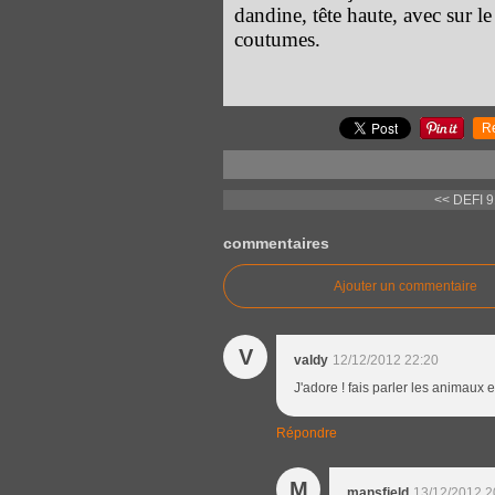
dandine, tête haute, avec sur le
coutumes.
R
<< DEFI 
commentaires
Ajouter un commentaire
V
valdy
12/12/2012 22:20
J'adore ! fais parler les animaux en
Répondre
M
mansfield
13/12/2012 2