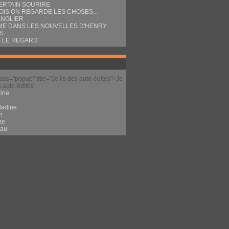
ERTAIN SOURIRE
OIS ON REGARDE LES CHOSES...
ANGLIER
E DANS LES NOUVELLES D'HENRY
S
 LE REGARD
lass="popup" title="Je lis des auto-édités">Je
s auto-édités
ine
l
ladine
n
me
eau