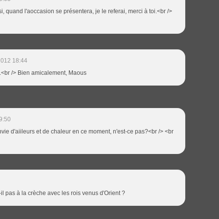
i, quand l'aoccasion se présentera, je le referai, merci à toi.<br />
2012 18:44
ssi.<br /> Bien amicalement, Maous
9:50
nvie d'aiileurs et de chaleur en ce moment, n'est-ce pas?<br /> <br
il pas à la crèche avec les rois venus d'Orient ?