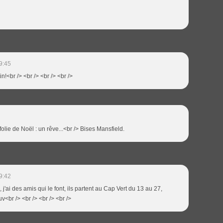
9:45
in!<br /> <br /> <br /> <br />
folie de Noël : un rêve...<br /> Bises Mansfield.
9:42
, j'ai des amis qui le font, ils partent au Cap Vert du 13 au 27,
v<br /> <br /> <br /> <br />