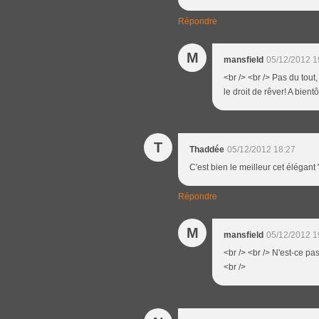
Répondre
M
mansfield
05/12/2012 1
<br /> <br /> Pas du tout
le droit de rêver! A bient
T
Thaddée
05/12/2012 18:27
C'est bien le meilleur cet élégan
Répondre
M
mansfield
05/12/2012 1
<br /> <br /> N'est-ce pas
<br />