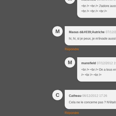
<br /> <br /> J'adore auss
<br /> <br /> <br />
M
Maous d&#039;Autriche
07/12/
hi, hi, si je peux, je m'évade au
Répondre
M
mansfield
07/12/2012 1
<br /> <br /> On a tous e
/> <br /> <br />
C
Catheau
06/12/2012 17:26
Cela ne le concerne pas ? N'était-
Répondre