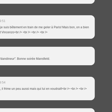
9:51
, je suis bêtement en train de me geler à Paris! Mais bon, on a bien
ôt Vincenzo<br /> <br /> <br /> <br />
t "dandineur". Bonne soirée Mansfield.
9:54
, il frime un peu aussi mais qui lui en voudrait!<br /> <br /> <br />