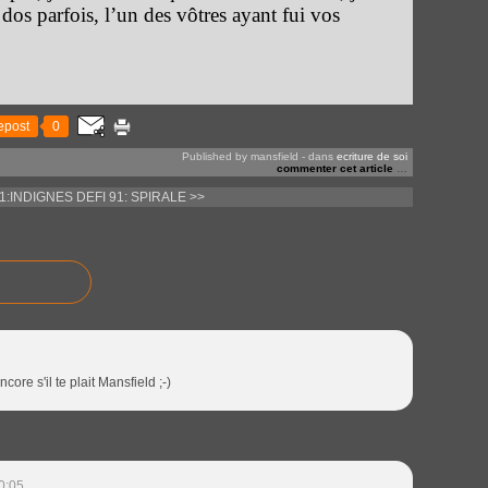
 dos parfois, l’un des vôtres ayant fui vos
epost
0
Published by mansfield
-
dans
ecriture de soi
commenter cet article
…
91:INDIGNES
DEFI 91: SPIRALE >>
core s'il te plait Mansfield ;-)
0:05