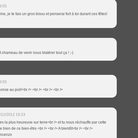
9:55
ne, je te fais un gros bisou et penserai fort à toi durant ces fêtes!
t chameau de venir nous blatérer tout ça ! ;-)
9:55
ponse au poil!<br /> <br /> <br /> <br />
/12/2012 19:23
 es la plus heureuse sur terre<br /> et tu nous réchauffe par cette
te bien de ce bien-être.<br /> <br /> A bientôt<br /> <br />
incenzo