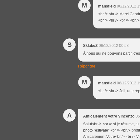
M
mansfield
06/12/2012 1
<br /> <br /> Merci Cendri
<br /> <br /> <br /> <br />
S
SklabeZ
06/12/2012 00:53
À nous qui ne pouvons partir, c'es
Répondre
M
mansfield
06/12/2012 1
<br /> <br /> Joli, une ré
A
Amicalement Votre Vincenzo
05
Salut<br /> <br /> si je résume, tu
photo "estivale".<br /> <br /> profi
Amicalement Votre<br /> <br /> V