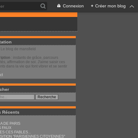
Connexion
+
Créer mon blog
tation
: Le blog de mansfield
iption
: instants de grâce, parcours
és, affirmation de soi. J'aime saisir ces
s dans la vie qui font vibrer et se sentir
.
ct
cher
s Récents
A DE PARIS
S FAUX
ES CES FABLES...
SITION "PARISIENNES CITOYENNES"