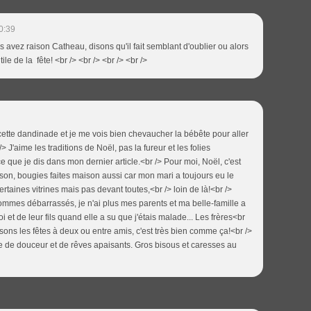
0:39
 avez raison Catheau, disons qu'il fait semblant d'oublier ou alors
tile de la fête! <br /> <br /> <br /> <br />
cette dandinade et je me vois bien chevaucher la bébête pour aller
> J'aime les traditions de Noël, pas la fureur et les folies
e que je dis dans mon dernier article.<br /> Pour moi, Noël, c'est
son, bougies faites maison aussi car mon mari a toujours eu le
certaines vitrines mais pas devant toutes,<br /> loin de là!<br />
ommes débarrassés, je n'ai plus mes parents et ma belle-famille a
et de leur fils quand elle a su que j'étais malade... Les frères<br
ns les fêtes à deux ou entre amis, c'est très bien comme ça!<br />
ute de douceur et de rêves apaisants. Gros bisous et caresses au