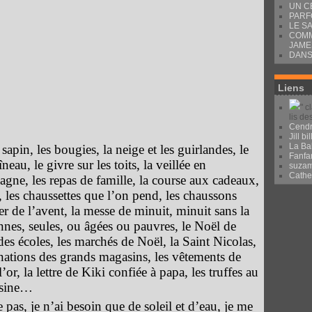
UN C
PARF
LE S
COMM
JAME
DANS
Liens
" c
lis de
Cendr
Jill bil
La Ba
sapin, les bougies, la neige et les guirlandes, le
Fanfa
neau, le givre sur les toits, la veillée en
suza
Cath
gne, les repas de famille, la course aux cadeaux,
 les chaussettes que l’on pend, les chaussons
er de l’avent, la messe de minuit, minuit sans la
nnes, seules, ou âgées ou pauvres, le Noël de
 des écoles, les marchés de Noël, la Saint Nicolas,
nations des grands magasins, les vêtements de
l’or, la lettre de Kiki confiée à papa, les truffes au
uisine…
pas, je n’ai besoin que de soleil et d’eau, je me