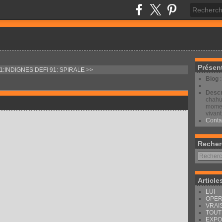
Présen
91:INDIGNES
DEFI 91: SPIRALE >>
Blog
Descr
chahut
moment
vivant
Conta
Recher
Article
LUI
OPER
VRAI
TOUT
EXPO