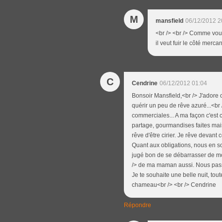
M
mansfield
06/12/2012 2
<br /> <br /> Comme vous
il veut fuir le côté mercan
C
Cendrine
06/12/2012 01:04
Bonsoir Mansfield,<br /> J'adore 
quérir un peu de rêve azuré...<br /
commerciales... A ma façon c'est c
partage, gourmandises faites mai
rêve d'être cirier. Je rêve devant 
Quant aux obligations, nous en s
jugé bon de se débarrasser de moi 
/> de ma maman aussi. Nous passo
Je te souhaite une belle nuit, to
chameau<br /> <br /> Cendrine
Répondre