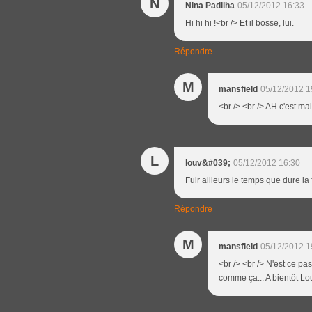
N
Nina Padilha
05/12/2012 16:33
Hi hi hi !<br /> Et il bosse, lui.
Répondre
M
mansfield
05/12/2012 1
<br /> <br /> AH c'est mal
L
louv&#039;
05/12/2012 16:30
Fuir ailleurs le temps que dure la 
Répondre
M
mansfield
05/12/2012 1
<br /> <br /> N'est ce pas
comme ça... A bientôt Lou