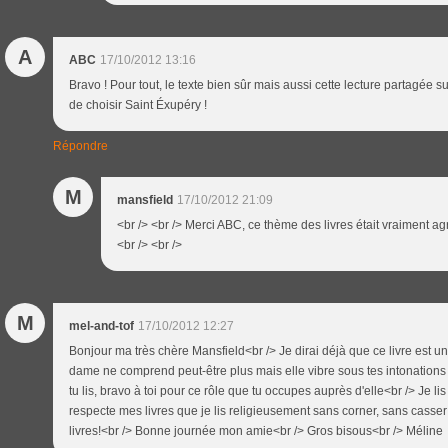
A
ABC
17/10/2012 13:16
Bravo ! Pour tout, le texte bien sûr mais aussi cette lecture partagée s
de choisir Saint Éxupéry !
Répondre
M
mansfield
17/10/2012 21:09
<br /> <br /> Merci ABC, ce thème des livres était vraiment agré
<br /> <br />
M
mel-and-tof
17/10/2012 12:27
Bonjour ma très chère Mansfield<br /> Je dirai déjà que ce livre est un
dame ne comprend peut-être plus mais elle vibre sous tes intonations 
tu lis, bravo à toi pour ce rôle que tu occupes auprès d'elle<br /> Je 
respecte mes livres que je lis religieusement sans corner, sans casser la
livres!<br /> Bonne journée mon amie<br /> Gros bisous<br /> Méline