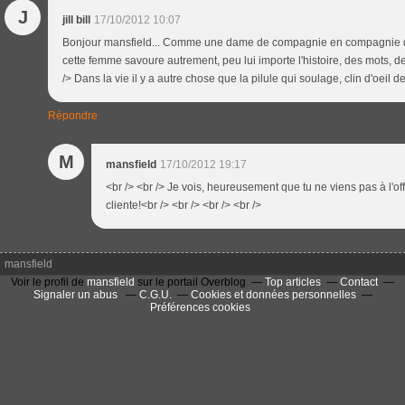
J
jill bill
17/10/2012 10:07
Bonjour mansfield... Comme une dame de compagnie en compagnie d'un 
cette femme savoure autrement, peu lui importe l'histoire, des mots, de
/> Dans la vie il y a autre chose que la pilule qui soulage, clin d'oeil de
Répondre
M
mansfield
17/10/2012 19:17
<br /> <br /> Je vois, heureusement que tu ne viens pas à l'off
cliente!<br /> <br /> <br /> <br />
mansfield
Voir le profil de
mansfield
sur le portail Overblog
Top articles
Contact
Signaler un abus
C.G.U.
Cookies et données personnelles
Préférences cookies