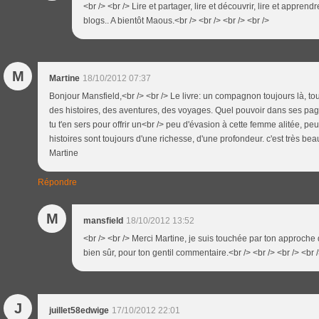
<br /> <br /> Lire et partager, lire et découvrir, lire et appren
blogs.. A bientôt Maous.<br /> <br /> <br /> <br />
M
Martine
18/10/2012 07:37
Bonjour Mansfield,<br /> <br /> Le livre: un compagnon toujours là, to
des histoires, des aventures, des voyages. Quel pouvoir dans ses page
tu t'en sers pour offrir un<br /> peu d'évasion à cette femme alitée, pe
histoires sont toujours d'une richesse, d'une profondeur. c'est très be
Martine
Répondre
M
mansfield
18/10/2012 13:52
<br /> <br /> Merci Martine, je suis touchée par ton approche 
bien sûr, pour ton gentil commentaire.<br /> <br /> <br /> <br 
J
juillet58edwige
17/10/2012 22:01