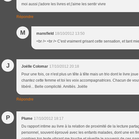
moi aussi j'adore les livres et j'aime les sentir vivre
Répondre
M
mansfield
18/10/2012 13:50
<br /> <br /> C'est vraiment grisant cette sensation, et tant mie
J
Joëlle Colomar
17/10/2012 20:18
Pour une fois, ce n'est plus un tête à tête mais un trio dont le livre jo
chantez cette femme et toi les voix accompagnatrices. Chacun de vous
libéré... Belle complicité. Amitiés. Joëlle
Répondre
P
Plume
17/10/2012 18:17
Du rapport intime au livre à la relation de proximité de la lecture parta
personnel, souvent éprouvé avec les enfants malades, dont une en fin d
combien ton texte vibrant me touche et réveille le souvenir de ces pare