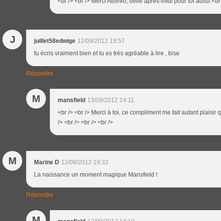
<br /> <br /> Merci Albiréo, belle après-midi pour toi aussi.<br 
J
juillet58edwige
12/09/2012 19:57
tu écris vraiment bien et tu es très agréable à lire , bise
Répondre
M
mansfield
13/09/2012 14:11
<br /> <br /> Merci à toi, ce compliment me fait autant plaisir
/> <br /> <br /> <br />
M
Marine D
12/09/2012 19:32
La naissance un moment magique Mansfield !
Répondre
M