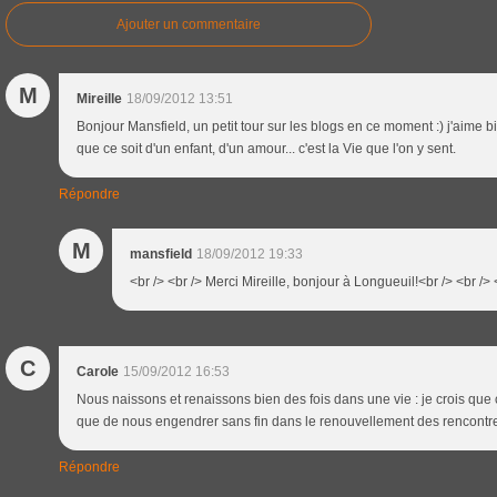
Ajouter un commentaire
M
Mireille
18/09/2012 13:51
Bonjour Mansfield, un petit tour sur les blogs en ce moment :) j'aime b
que ce soit d'un enfant, d'un amour... c'est la Vie que l'on y sent.
Répondre
M
mansfield
18/09/2012 19:33
<br /> <br /> Merci Mireille, bonjour à Longueuil!<br /> <br /> 
C
Carole
15/09/2012 16:53
Nous naissons et renaissons bien des fois dans une vie : je crois que c
que de nous engendrer sans fin dans le renouvellement des rencontr
Répondre