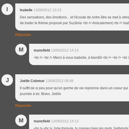
I
Isabelle
13/09/2012 10:23
Des sensations, des émotions... et l'écoute de notre être se met à vibre
de traiter le thème proposé par Suzâme.<br /> Amicalement,<br /> Isa
Répondre
M
mansfield
13/09/2012 14:13
<br /> <br /> Merci à vous Isabelle, à bientôt.<br /> <br /> <br 
J
Joëlle Colomar
13/09/2012 08:48
Il suffit de si peu pour qu'un germe de vie reprenne dans un coeur qui 
journée à toi. Bises. Joëlle
Répondre
M
mansfield
13/09/2012 14:13
<br /> <br /> Jolie formule, tu manies bien les mots Joëlle!<br 