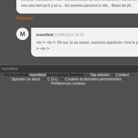
nos vies tant qu'il y en a... les années passent si vite... Bises de jill...
Répondre
M
mansfield
12/09/2012 18:19
<br /> <br /> Oh oui, tu as raison, sachons apprécier, c'est le p
/> <br />
mansfield
Voir le profil de
mansfield
sur le portail Overblog
Top articles
Contact
Signaler un abus
C.G.U.
Cookies et données personnelles
Préférences cookies