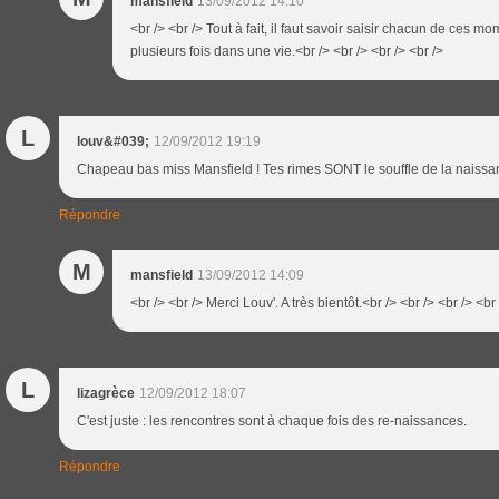
mansfield
13/09/2012 14:10
<br /> <br /> Tout à fait, il faut savoir saisir chacun de ces m
plusieurs fois dans une vie.<br /> <br /> <br /> <br />
L
louv&#039;
12/09/2012 19:19
Chapeau bas miss Mansfield ! Tes rimes SONT le souffle de la naissan
Répondre
M
mansfield
13/09/2012 14:09
<br /> <br /> Merci Louv'. A très bientôt.<br /> <br /> <br /> <br
L
lizagrèce
12/09/2012 18:07
C'est juste : les rencontres sont à chaque fois des re-naissances.
Répondre