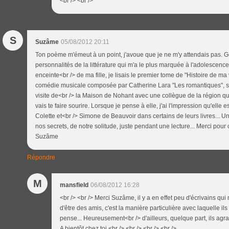
<br /> <br />
S
Suzâme
05/08/2012 20:11
Ton poème m'émeut à un point, j'avoue que je ne m'y attendais pas. 
personnalités de la littérature qui m'a le plus marquée à l'adolescen
enceinte<br /> de ma fille, je lisais le premier tome de "Histoire de ma vi
comédie musicale composée par Catherine Lara "Les romantiques", si
visite de<br /> la Maison de Nohant avec une collègue de la région qui
vais te faire sourire. Lorsque je pense à elle, j'ai l'impression qu'ell
Colette et<br /> Simone de Beauvoir dans certains de leurs livres... 
nos secrets, de notre solitude, juste pendant une lecture... Merci pou
Suzâme
Répondre
M
mansfield
06/08/2012 16:28
<br /> <br /> Merci Suzâme, il y a en effet peu d'écrivains qu
d'être des amis, c'est la manière particulière avec laquelle ils
pense... Heureusement<br /> d'ailleurs, quelque part, ils agra
A bientôt chez toi.<br /> <br /> <br /> <br />