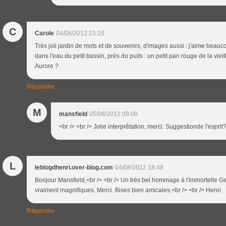
C
Carole
04/08/2012 23:16
Très joli jardin de mots et de souvenirs, d'images aussi : j'aime beauco
dans l'eau du petit bassin, près du puits : un petit pan rouge de la viei
Aurore ?
Répondre
M
mansfield
05/08/2012 09:08
<br /> <br /> Jolie interprêtation, merci. Suggestionde l'esprit?
L
leblogdhenri.over-blog.com
04/08/2012 18:48
Bonjour Mansfield,<br /> <br /> Un trés bel hommage à l'immortelle 
vraiment magnifiques. Merci. Bises bien amicales.<br /> <br /> Henri
Répondre