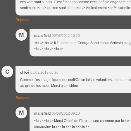
ces vers sont subtils. C'est étonnant comme cette poésie engendre de
sentiments<br /> qui me sont chers.<br /> Amicalement,<br /> Isabelle
Répondre
M
mansfield
06/08/2012 16:20
<br /> <br /> Il faut dire que George Sand est un écrivain ma
<br /> <br /> <br />
C
chloé
05/08/2012 00:30
Comme c'est magnifiquement écrit!On se laisse volontiers aller dans 
au gré de tes mots! Merci à toi. chloé
Répondre
M
mansfield
05/08/2012 09:10
<br /> <br /> Merci Chloé de t'être laissée charmée par le text
dimanche<br /> <br /> <br /> <br />