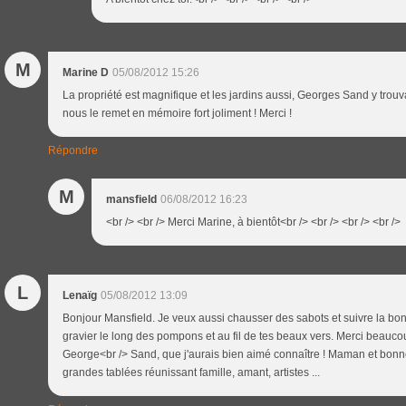
M
Marine D
05/08/2012 15:26
La propriété est magnifique et les jardins aussi, Georges Sand y trouvai
nous le remet en mémoire fort joliment ! Merci !
Répondre
M
mansfield
06/08/2012 16:23
<br /> <br /> Merci Marine, à bientôt<br /> <br /> <br /> <br />
L
Lenaïg
05/08/2012 13:09
Bonjour Mansfield. Je veux aussi chausser des sabots et suivre la b
gravier le long des pompons et au fil de tes beaux vers. Merci beauc
George<br /> Sand, que j'aurais bien aimé connaître ! Maman et bonne
grandes tablées réunissant famille, amant, artistes ...