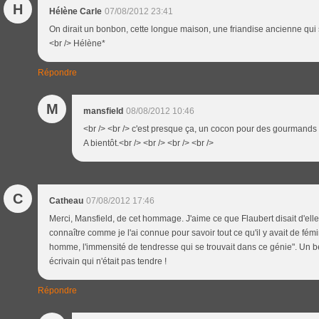
H
Hélène Carle
07/08/2012 23:41
On dirait un bonbon, cette longue maison, une friandise ancienne qui s
<br /> Hélène*
Répondre
M
mansfield
08/08/2012 10:46
<br /> <br /> c'est presque ça, un cocon pour des gourmands d
A bientôt.<br /> <br /> <br /> <br />
C
Catheau
07/08/2012 17:46
Merci, Mansfield, de cet hommage. J'aime ce que Flaubert disait d'elle à 
connaître comme je l'ai connue pour savoir tout ce qu'il y avait de fém
homme, l'immensité de tendresse qui se trouvait dans ce génie". Un b
écrivain qui n'était pas tendre !
Répondre