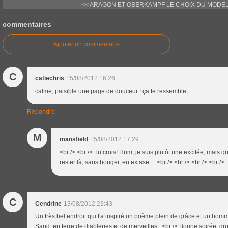
<< ARAGON ET OBERKAMPF
LE CHOIX DU MODEL
commentaires
Ajouter un commentaire
C
catiechris
15/08/2012 16:26
calme, paisible une page de douceur ! ça te ressemble;
Répondre
M
mansfield
15/08/2012 17:29
<br /> <br /> Tu crois! Hum, je suis plutôt une excitée, mais q
rester là, sans bouger, en extase... <br /> <br /> <br /> <br />
C
Cendrine
13/08/2012 23:43
Un très bel endroit qui t'a inspiré un poème plein de grâce et un ho
Sand, en terre de diableries et de merveilles...<br /> Bonne soirée, g