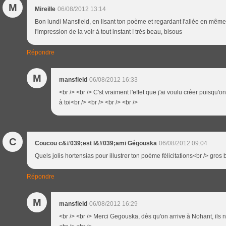
M
Mireille
06/08/2012 13:14
Bon lundi Mansfield, en lisant ton poème et regardant l'allée en mê
l'impression de la voir à tout instant ! très beau, bisous
Répondre
M
mansfield
06/08/2012 16:33
<br /> <br /> C'st vraiment l'effet que j'ai voulu créer puisqu'o
à toi<br /> <br /> <br /> <br />
C
Coucou c&#039;est l&#039;ami Gégouska
06/08/2012 09:04
Quels jolis hortensias pour illustrer ton poème félicitations<br /> gros 
Répondre
M
mansfield
06/08/2012 16:29
<br /> <br /> Merci Gegouska, dès qu'on arrive à Nohant, ils no