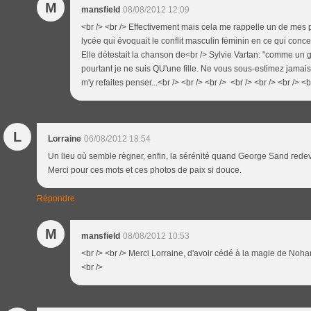
M
mansfield
08/08/2012 12:09
<br /> <br /> Effectivement mais cela me rappelle un de mes 
lycée qui évoquait le conflit masculin féminin en ce qui concern
Elle détestait la chanson de<br /> Sylvie Vartan: "comme un ga
pourtant je ne suis QU'une fille. Ne vous sous-estimez jamais d
m'y refaites penser...<br /> <br /> <br /> <br /> <br /> <br /> <b
L
Lorraine
06/08/2012 18:54
Un lieu où semble règner, enfin, la sérénité quand George Sand red
Merci pour ces mots et ces photos de paix si douce.
Répondre
M
mansfield
08/08/2012 10:53
<br /> <br /> Merci Lorraine, d'avoir cédé à la magie de Nohant
<br />