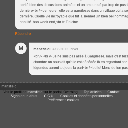
abrité bien des discussions animées et un amour tué par trop de passi
dernière<br /> demeure ; elle est à gargilesse dans un village où la s
dernière. Quelle vie incroyable que fut la sienne! Un bien bel hommag
habilité. bon week-end,<br /> Tibicine
Répondre
M
mansfield
04/08/2012 19:49
<br /> <br /> Je ne suis pas allée à Gargilesse, mais c'est biz
chambre on nous dit qu'elle est décédée là en regardant par la
légendes auront toujours la part<br /> belle! Merci de ton pass
mansfield
Voir le profil de
mansfield
sur le portail Overblog
Top articles
Contact
Signaler un abus
C.G.U.
Cookies et données personnelles
Préférences cookies