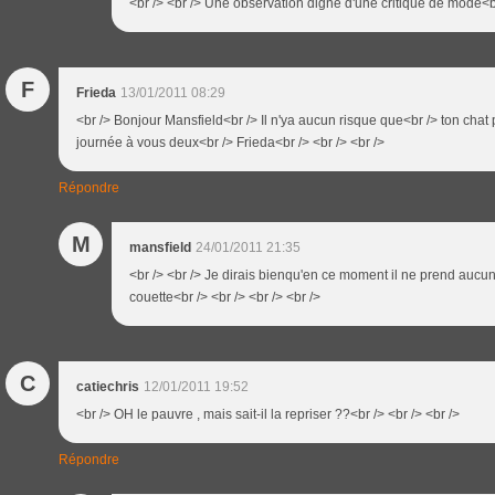
<br /> <br /> Une observation digne d'une critique de mode<br 
F
Frieda
13/01/2011 08:29
<br /> Bonjour Mansfield<br /> Il n'ya aucun risque que<br /> ton chat
journée à vous deux<br /> Frieda<br /> <br /> <br />
Répondre
M
mansfield
24/01/2011 21:35
<br /> <br /> Je dirais bienqu'en ce moment il ne prend aucun
couette<br /> <br /> <br /> <br />
C
catiechris
12/01/2011 19:52
<br /> OH le pauvre , mais sait-il la repriser ??<br /> <br /> <br />
Répondre