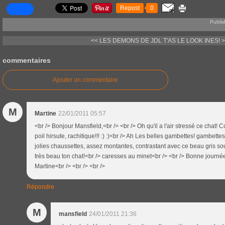
Repost
0
Publis
<< LES DEMONS DE JDL
T'AS LE LOOK INES! 
commentaires
Ajouter un commentaire
M
Martine
22/01/2011 05:57
<br /> Bonjour Mansfield,<br /> <br /> Oh qu'il a l'air stressé ce chat! 
poil hirsute, rachitique!!! :) :)<br /> Ah Les belles gambettes! gambette
jolies chaussettes, assez montantes, contrastant avec ce beau gris souris
très beau ton chat!<br /> caresses au minet<br /> <br /> Bonne journée 
Martine<br /> <br /> <br />
Répondre
M
mansfield
24/01/2011 21:36