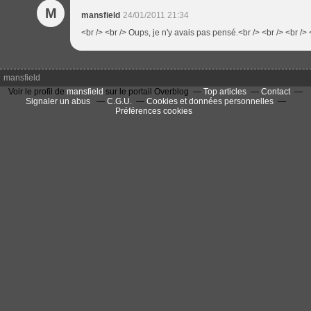
M
mansfield
24/01/2011 21:34
<br /> <br /> Oups, je n'y avais pas pensé.<br /> <br /> <br /> 
mansfield
Voir le profil de
mansfield
sur le portail Overblog
Top articles
Contact
Signaler un abus
C.G.U.
Cookies et données personnelles
Préférences cookies