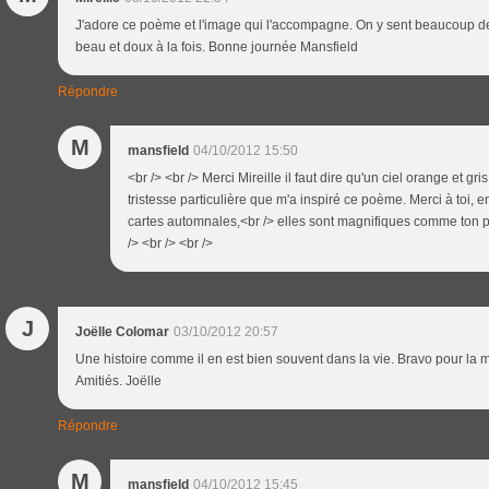
J'adore ce poème et l'image qui l'accompagne. On y sent beaucoup d
beau et doux à la fois. Bonne journée Mansfield
Répondre
M
mansfield
04/10/2012 15:50
<br /> <br /> Merci Mireille il faut dire qu'un ciel orange et gri
tristesse particulière que m'a inspiré ce poème. Merci à toi, en
cartes automnales,<br /> elles sont magnifiques comme ton p
/> <br /> <br />
J
Joëlle Colomar
03/10/2012 20:57
Une histoire comme il en est bien souvent dans la vie. Bravo pour la m
Amitiés. Joëlle
Répondre
M
mansfield
04/10/2012 15:45