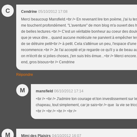
C
Cendrine
05/10/2012 17:08
Merci beaucoup Mansfield.<br /> En revenant lire ton poème, j'ai lu tes
me touchent profondément. "L'aventure" de mon blog m'a ouvert des hor
de belles lectures.<br /> C'est un véritable bonheur au coeur des doul
que je veux dire... quand aucune molécule ne parvient à empêcher les n
de se détruire petit<br /> à petit. Cela s'atténue un peu, l'espace d'un
recommence.<br /> Je l'ai accepté et je regarde ce qu'il y a de beau a
on m'écrit de si jolies choses, j'en suis très émue...<br /> Merci encor
end, gros bisous<br /> Cendrine
Répondre
M
mansfield
06/10/2012 17:14
<br /> <br /> J'admire ton courage et ton investissement sur le
chapeau, tout simplement, car je sais<br /> que la vie se tric
<br /> <br /> <br /> <br />
M
Mimi des Plaisirs
04/10/2012 16:07