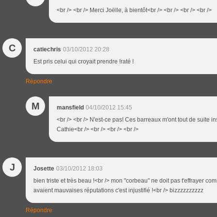
<br /> <br /> Merci Joëlle, à bientôt<br /> <br /> <br /> <br />
C
catiechris
03/10/2012 20:28
Est pris celui qui croyait prendre !raté !
Répondre
M
mansfield
04/10/2012 15:45
<br /> <br /> N'est-ce pas! Ces barreaux m'ont tout de suite insp
Cathie<br /> <br /> <br /> <br />
J
Josette
03/10/2012 18:03
bien triste et très beau !<br /> mon "corbeau" ne doit pas t'effrayer 
avaient mauvaises réputations c'est injustifié !<br /> bizzzzzzzzzz
Répondre