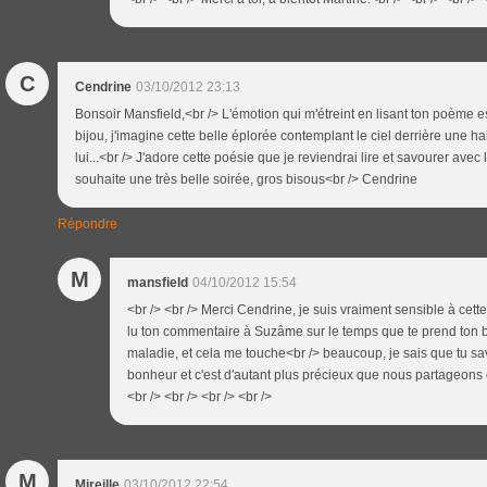
C
Cendrine
03/10/2012 23:13
Bonsoir Mansfield,<br /> L'émotion qui m'étreint en lisant ton poème e
bijou, j'imagine cette belle éplorée contemplant le ciel derrière une 
lui...<br /> J'adore cette poésie que je reviendrai lire et savourer avec l
souhaite une très belle soirée, gros bisous<br /> Cendrine
Répondre
M
mansfield
04/10/2012 15:54
<br /> <br /> Merci Cendrine, je suis vraiment sensible à cett
lu ton commentaire à Suzâme sur le temps que te prend ton bl
maladie, et cela me touche<br /> beaucoup, je sais que tu 
bonheur et c'est d'autant plus précieux que nous partageons ç
<br /> <br /> <br /> <br />
M
Mireille
03/10/2012 22:54