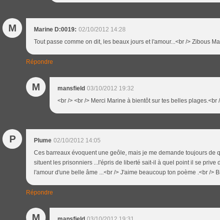
M
Marine D:0019:
02/10/2012 14:28
Tout passe comme on dit, les beaux jours et l'amour...<br /> Zibous Ma
Répondre
M
mansfield
03/10/2012 19:32
<br /> <br /> Merci Marine à bientôt sur tes belles plages.<br /
P
Plume
02/10/2012 14:05
Ces barreaux évoquent une geôle, mais je me demande toujours de q
situent les prisonniers ...l'épris de liberté sait-il à quel point il se priv
l'amour d'une belle âme ...<br /> J'aime beaucoup ton poème .<br /> B
Répondre
M
mansfield
03/10/2012 19:31