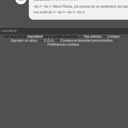
<br /> <br /> Merci Plume, j'ai comme toi ce sentiment, les b
l'on croit!<br /> <br /> <br /> <br />
mansfield
Voir le profil de
mansfield
sur le portail Overblog
Top articles
Contact
Signaler un abus
C.G.U.
Cookies et données personnelles
Préférences cookies