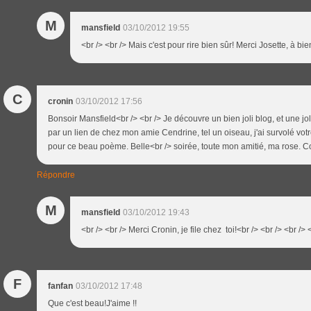
M
mansfield
03/10/2012 19:55
<br /> <br /> Mais c'est pour rire bien sûr! Merci Josette, à bien
C
cronin
03/10/2012 17:56
Bonsoir Mansfield<br /> <br /> Je découvre un bien joli blog, et une j
par un lien de chez mon amie Cendrine, tel un oiseau, j'ai survolé vo
pour ce beau poème. Belle<br /> soirée, toute mon amitié, ma rose. C
Répondre
M
mansfield
03/10/2012 19:43
<br /> <br /> Merci Cronin, je file chez toi!<br /> <br /> <br /> 
F
fanfan
03/10/2012 17:48
Que c'est beau!J'aime !!