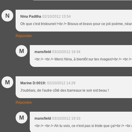
N
Nina Padilha
02/10/2012 15:54
Oh que c'est tristounet !<br /> Bisous et bravo pour ce joli poème, né
Répondre
M
mansfield
03/10/2012 19:34
<br /> <br /> Merci Nina, à bientôt sur tes rivages!<br /> <br />
M
Marine D:0019:
02/10/2012 14:29
J'oubliais, de l'autre côté des barreaux le soir est beau !
Répondre
M
mansfield
03/10/2012 19:33
<br /> <br /> Ah tu vois, ce n'est pas si triste que ça!<br /> <br 