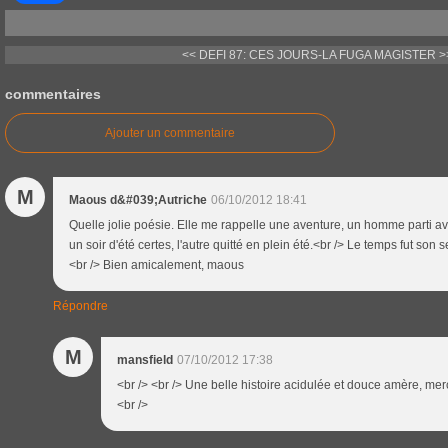
<< DEFI 87: CES JOURS-LA
FUGA MAGISTER >
commentaires
Ajouter un commentaire
M
Maous d&#039;Autriche
06/10/2012 18:41
Quelle jolie poésie. Elle me rappelle une aventure, un homme parti avec
un soir d'été certes, l'autre quitté en plein été.<br /> Le temps fut son 
<br /> Bien amicalement, maous
Répondre
M
mansfield
07/10/2012 17:38
<br /> <br /> Une belle histoire acidulée et douce amère, merc
<br />