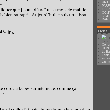
UN C
x.
PARF
liquer que j’aurai dû naître au mois de mai. Je
LE S
COMM
uis bien rattrapée. Aujourd’hui je suis un…beau
JAME
DANS
Liens
" c
lis de
Cendr
Jill bil
La Ba
Fanfa
suza
Cath
ette corde à bébés sur internet et comme ça
te...
dans la salle d’attente du médecin, chez moi dans