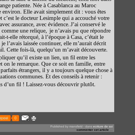
trange patiente. Née à Casablanca au Maroc
environ. Elle avait simplement dit : vous êtes
t c’est le docteur Lesimple qui a accouché votre
avec assurance, avec évidence.
J
’ai conservé le
e comme une relique,
je n’avais pu que répondre
vait-t-elle rétorqué, à l’époque à Casa, c’était le
 je l’avais laissée continuer, elle m’aurait décrit
l. Cette fois-là, quelqu’un m’avait découverte.
iquer qu’il existe un lien, un fil entre les
t on le remarque. Que ce soit en famille, entre
arfaits étrangers, il y a toujours quelque chose à
tuations communes. Et des conseils à retenir :
 d’un fil ! Laissez-vous découvrir plutôt.
epost
0
Published by mansfield
-
dans
ecriture de soi
commenter cet article
…