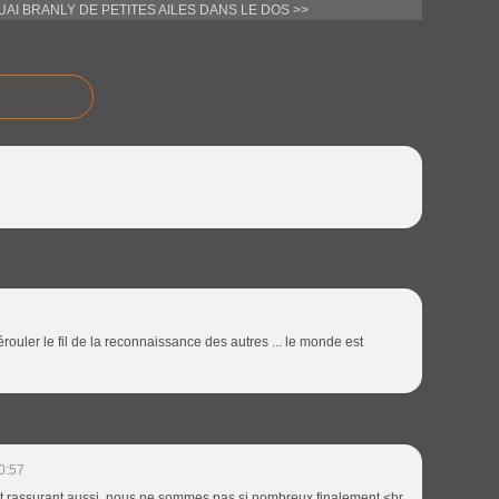
UAI BRANLY
DE PETITES AILES DANS LE DOS >>
2
ouler le fil de la reconnaissance des autres ... le monde est
0:57
, et rassurant aussi, nous ne sommes pas si nombreux finalement.<br