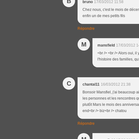
B
bruno
17/03/2012 11:58
Chez nous, c'est le mois de décem
enfin un de mes petits fils
Répondre
M
mansfield
17/03/2012 1
<br /> <br /> Alors oui, i
l'histoire des familles, q
C
chantal11
16/03/2012 21:38
Bonsoir Mansfiel, j'ai beaucoup aim
les personnes et les rencontres qu
plutôt Mars le mois des anniversa
end<br /> biz<br /> chatou
Répondre