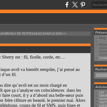
Présen
UAI BRANLY
DE PETITES AILES DANS LE DOS >>
Blog
Descr
chahut
moment
vivant
 Sherry est : fil, ficelle, corde, etc…
Conta
uisque avril va bientôt rempiler, j’ai pensé au
Recher
t d’un fil.
s dire qu’avril est un mois chargé en
Article
aît que ça s’analyse ces coïncidences dans les
LUI
r faire court, il y a d’abord ma belle-sœur puis
OPER
VRAI
 frère clôture en beauté, le premier mai. Alors
TOUT
éléphone, coups de fil et SMS, puis bises et
EXPO