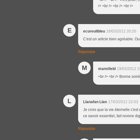
/> <br /> <br /> <br />
E
ecureuilbleu
18/03/2012 20:20
C'est un article bien agréable. Oui
Répondre
M
mansfield
19/03/2012 1
<br /> <br /> Bonne soirée
L
Llanafan Llan
17/03/2012 22:03
Je crois que la vie éternelle c'est
ce savoir essentiel, fait revivre 
Répondre