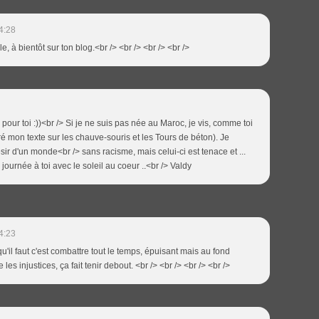
4:28
le, à bientôt sur ton blog.<br /> <br /> <br /> <br />
 pour toi :))<br /> Si je ne suis pas née au Maroc, je vis, comme toi
iré mon texte sur les chauve-souris et les Tours de béton). Je
sir d'un monde<br /> sans racisme, mais celui-ci est tenace et ...
journée à toi avec le soleil au coeur ..<br /> Valdy
4:23
 qu'il faut c'est combattre tout le temps, épuisant mais au fond
s injustices, ça fait tenir debout. <br /> <br /> <br /> <br />