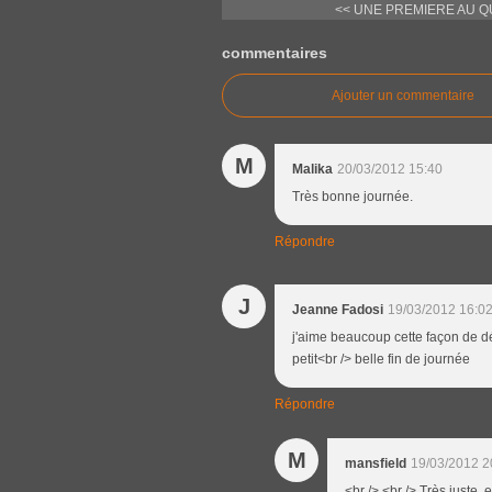
<< UNE PREMIERE AU Q
commentaires
Ajouter un commentaire
M
Malika
20/03/2012 15:40
Très bonne journée.
Répondre
J
Jeanne Fadosi
19/03/2012 16:0
j'aime beaucoup cette façon de dér
petit<br /> belle fin de journée
Répondre
M
mansfield
19/03/2012 2
<br /> <br /> Très juste