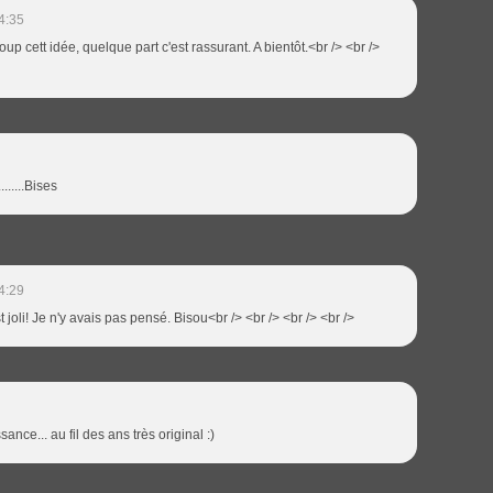
4:35
up cett idée, quelque part c'est rassurant. A bientôt.<br /> <br />
.......Bises
4:29
 joli! Je n'y avais pas pensé. Bisou<br /> <br /> <br /> <br />
sance... au fil des ans très original :)