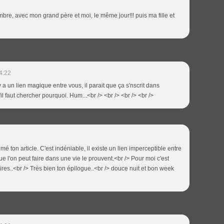
bre, avec mon grand père et moi, le même jour!!! puis ma fille et
4:22
l y a un lien magique entre vous, il parait que ça s'nscrit dans
u'il faut chercher pourquoi. Hum...<br /> <br /> <br /> <br />
é ton article. C'est indéniable, il existe un lien imperceptible entre
e l'on peut faire dans une vie le prouvent.<br /> Pour moi c'est
ires..<br /> Très bien ton épilogue..<br /> douce nuit et bon week