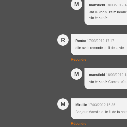
M
mansfield
18/03/2012 1
<br /> <br /> J'aim beauco
<br /> <br />
R
Renée
17/03/2012 17:17
elle avait remonté le fil de ta vie....
Répondre
M
mansfield
18/03/2012 1
<br /> <br /> Comme c'est
M
Mireille
17/03/2012 15:35
Bonjour Mansfield, le fil de la nais
Répondre