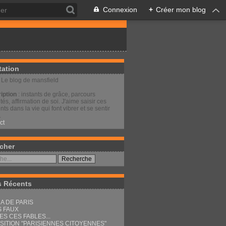
Connexion
+
Créer mon blog
tation
: Le blog de mansfield
iption
: instants de grâce, parcours
és, affirmation de soi. J'aime saisir ces
s dans la vie qui font vibrer et se sentir
.
ct
cher
s Récents
A DE PARIS
S FAUX
ES CES FABLES...
SITION "PARISIENNES CITOYENNES"