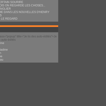
ERTAIN SOURIRE
OIS ON REGARDE LES CHOSES...
ANGLIER
E DANS LES NOUVELLES D'HENRY
S
 LE REGARD
lass="popup" title="Je lis des auto-édités">Je
s auto-édités
ine
l
ladine
n
me
eau