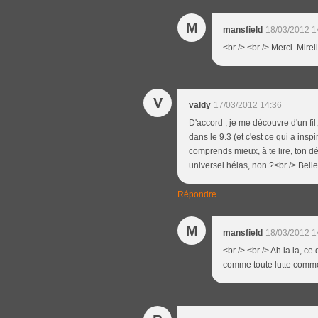
M
mansfield
18/03/2012 1
<br /> <br /> Merci Mireil
V
valdy
17/03/2012 14:36
D'accord , je me découvre d'un fil,
dans le 9.3 (et c'est ce qui a insp
comprends mieux, à te lire, ton dé
universel hélas, non ?<br /> Belle 
Répondre
M
mansfield
18/03/2012 1
<br /> <br /> Ah la la, ce
comme toute lutte comme le