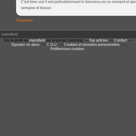
C'est bien vrai il est particulièrement le bienvenu en ce moment et après 
semaine et bisous
Répondre
mansfield
Voir le profil de
mansfield
sur le portail Overblog
Top articles
Contact
Signaler un abus
C.G.U.
Cookies et données personnelles
Préférences cookies