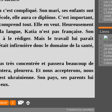
UN C
PARF
LE S
a c'est compliqué. Son mari, ses enfants ont
COMM
JAME
cole, elle aura ce diplôme. C'est important,
DANS
lle comprend tout. Elle en veut. Heureusement
la langue, Katia n'est pas française. Son
Liens
 à le rédiger. Mais le travail lui paraît
" c
lis de
 était infirmière donc le domaine de la santé,
Cendr
Jill bil
La Ba
Fanfa
suza
us très concentrée et passera beaucoup de
Cath
ntera, pleurera. Et nous accepterons, nous
st ukrainienne. Son pays, ses parents lui
 eux.
epost
0
Published by mansfield