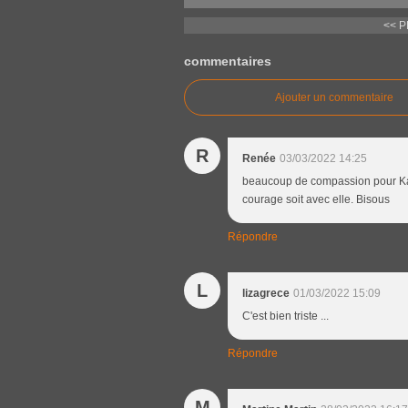
<< 
commentaires
Ajouter un commentaire
R
Renée
03/03/2022 14:25
beaucoup de compassion pour Katia
courage soit avec elle. Bisous
Répondre
L
lizagrece
01/03/2022 15:09
C'est bien triste ...
Répondre
M