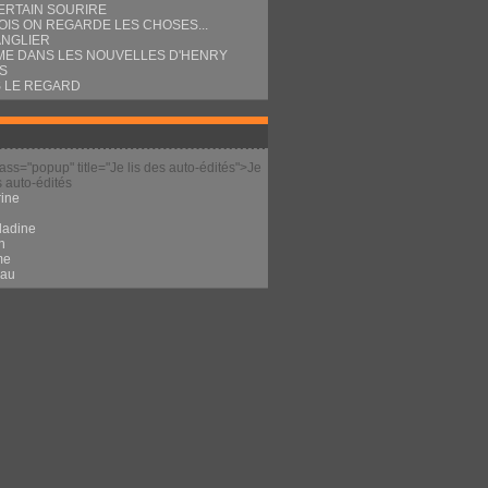
ERTAIN SOURIRE
OIS ON REGARDE LES CHOSES...
ANGLIER
E DANS LES NOUVELLES D'HENRY
S
 LE REGARD
lass="popup" title="Je lis des auto-édités">Je
s auto-édités
ine
l
ladine
n
me
eau