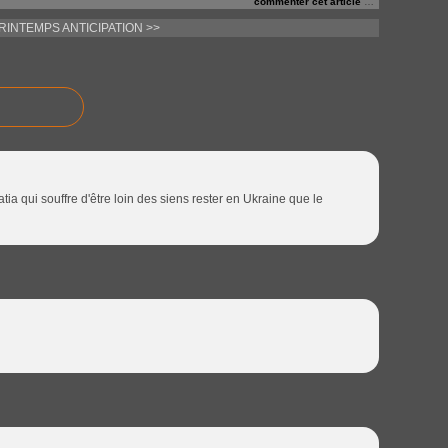
commenter cet article
…
PRINTEMPS
ANTICIPATION >>
 qui souffre d'être loin des siens rester en Ukraine que le