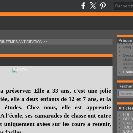
Présen
PRINTEMPS
ANTICIPATION >>
Blog
Descr
chahut
moment
vivant
Conta
Recher
la préserver. Elle a 33 ans, c'est une jolie
e, elle a deux enfants de 12 et 7 ans, et la
 études. Chez nous, elle est apprentie
Article
A l'école, ses camarades de classe ont entre
LUI
OPER
et uniquement axées sur les cours à retenir,
VRAI
TOUT
s faciles.
EXPO