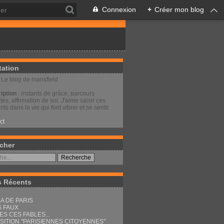
Connexion
+
Créer mon blog
tation
: Le blog de mansfield
iption
: instants de grâce, parcours
és, affirmation de soi. J'aime saisir ces
s dans la vie qui font vibrer et se sentir
.
ct
cher
s Récents
A DE PARIS
S FAUX
ES CES FABLES...
SITION "PARISIENNES CITOYENNES"