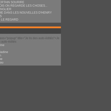
ERTAIN SOURIRE
OIS ON REGARDE LES CHOSES...
ANGLIER
E DANS LES NOUVELLES D'HENRY
S
 LE REGARD
lass="popup" title="Je lis des auto-édités">Je
s auto-édités
ine
l
ladine
n
me
eau