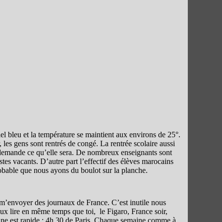
ciel bleu et la température se maintient aux environs de 25°.
es gens sont rentrés de congé. La rentrée scolaire aussi
demande ce qu’elle sera. De nombreux enseignants sont
tes vacants. D’autre part l’effectif des élèves marocains
obable que nous ayons du boulot sur la planche.
 m’envoyer des journaux de France. C’est inutile nous
eux lire en même temps que toi, le Figaro, France soir,
nne est rapide : 4h 30 de Paris. Chaque semaine comme à