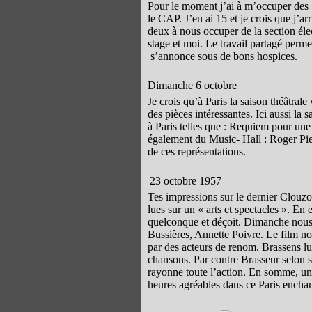
Pour le moment j’ai à m’occuper des «
le CAP. J’en ai 15 et je crois que j’
deux à nous occuper de la section élec
stage et moi. Le travail partagé per
s’annonce sous de bons hospices.
Dimanche 6 octobre
Je crois qu’à Paris la saison théâtrale
des pièces intéressantes. Ici aussi la 
à Paris telles que : Requiem pour une 
également du Music- Hall : Roger Pier
de ces représentations.
23 octobre 1957
Tes impressions sur le dernier Clouzo
lues sur un « arts et spectacles ». En e
quelconque et déçoit. Dimanche nous 
Bussières, Annette Poivre. Le film no
par des acteurs de renom. Brassens lui
chansons. Par contre Brasseur selon so
rayonne toute l’action. En somme, un
heures agréables dans ce Paris enchan