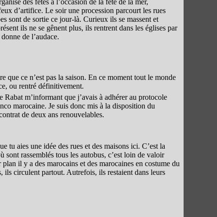
ganise des fêtes à l’occasion de la fête de la mer,
eux d’artifice. Le soir une procession parcourt les rues
bes sont de sortie ce jour-là. Curieux ils se massent et
ésent ils ne se gênent plus, ils rentrent dans les églises par
r donne de l’audace.
dire que ce n’est pas la saison. En ce moment tout le monde
e, ou rentré définitivement.
 de Rabat m’informant que j’avais à adhérer au protocole
anco marocaine. Je suis donc mis à la disposition du
contrat de deux ans renouvelables.
ue tu aies une idée des rues et des maisons ici. C’est la
où sont rassemblés tous les autobus, c’est loin de valoir
r plan il y a des marocains et des marocaines en costume du
ils circulent partout. Autrefois, ils restaient dans leurs