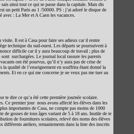
e sais ainsi tout ce qui se passe dans la capitale. Mais dis
st un petit Paris au 1 /50000. PS : j’ai adoré le disque de
 avec : La Mer et A Caen les vacances.
ite. Il est à Casa pour faire ses adieux car il rentre
ège technique du sud-ouest. Les départs se poursuivent à
once difficile car il y aura beaucoup de travail ; plus de
 sont surchargées. Le journal local rassure les parents
 vacants ont été pourvus, qu’il n’y aura pas de crise de
is la qualité de l’enseignement en souffrira étant donné la
ments. Et en ce qui me concerne je ne veux pas me tuer au
 te dire ce qu’a été cette première journée scolaire.
es. Ce premier jour nous avons affecté les élèves dans les
es plus importantes de Casa, ne compte pas moins de 1000
ute de gosses de tous âges variant de 5 à 18 ans. Inutile de te
tribution de fournitures scolaires, relevé des noms des élèves
ux différents ateliers, remaniements dans la liste des inscrits