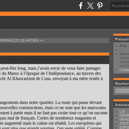
Présen
 PAPARAZZO
QUARTIER >>
Blog
Descr
chahut
moment
vivant
peut-être long, mais j’avais envie de vous faire partager
Conta
lle du Maroc à l’époque de l’Indépendance, au travers des
lycée Al Khawarizmi de Casa, envoyait à ma mère restée à
Recher
angements dans notre quartier. La route qui passe devant
Article
nouvelles constructions, mais ce ne sont que les marocains
LUI
uent à partir mais il ne faut pas croire tout ce qu’on raconte
OPER
e pas mal de français. Certes de nombreux magasins et
VRAI
nt augmenté mais le calme est rétabli. Les européens qui
TOUT
EXPO
 sont plus que grands sourires, j’en reste sidéré. Comme