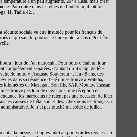
 la température a un peu augmenté, 29° à Casa, mais c’est
îche. Par contre dans les villes de l’intérieur, il fait très
bga 41, Tadla 42…
a sécurité sociale va être instituée pour les français du
iés et qui sait, tu pourras te faire muter à Casa. Peut-être
velle.
houra : jour de l’an marocain. Pour nous c’était un jour
t complètement séparées, d’autant qu’il s’agit de fête
rsaire de notre « Auguste Souverain », il a 48 ans, des
prévues dans sa résidence d’été qui se trouve à Walidia,
lques kilomètres de Mazagan. Son fils, SAR Moulay, Hassan
qui se trouve pas loin de chez nous, une réception en
endance, les marocains ne ratent pas une occasion de fêter
s les caisses de l’état sont vides. Chez nous les français, il
 administrative. Je n’ai pas touché ma solde de juillet.
t à la messe, et l’après-midi au port voir les régates. Ici