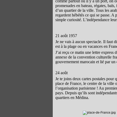
comme partout où il y a un port, on or
promenades en bateau, régates, bals, f
d’un quartier de la ville. Tous les ara
regardent hébétés ce qui se passe. A pr
simple curiosité. L’indépendance leu
21 août 1957
Je ne vais à aucun spectacle. Il faut 
est à la plage ou en vacances en Franc
J’ai reçu ce matin une lettre express
annexe de la convention culturelle fr
gouvernement marocain et lié par un 
24 août
Je te joins deux cartes postales pour q
place
de France, le centre de la ville 
l’organisation parisienne ! Au premie
pays. Depuis qu’ils sont indépendants, 
quartiers en Médina.