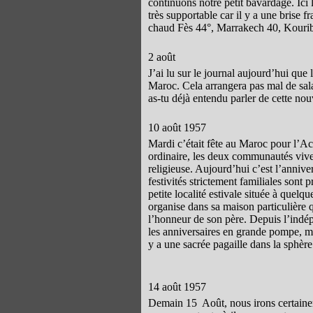
continuons notre petit bavardage. Ici
très supportable car il y a une brise fra
chaud Fès 44°, Marrakech 40, Kouri
2 août
J’ai lu sur le journal aujourd’hui que l
Maroc. Cela arrangera pas mal de salar
as-tu déjà entendu parler de cette nou
10 août 1957
Mardi c’était fête au Maroc pour l’Ac
ordinaire, les deux communautés viven
religieuse. Aujourd’hui c’est l’annive
festivités strictement familiales sont 
petite localité estivale située à que
organise dans sa maison particulière 
l’honneur de son père. Depuis l’indép
les anniversaires en grande pompe, mai
y a une sacrée pagaille dans la sphère
14 août 1957
Demain 15 Août, nous irons certainemen