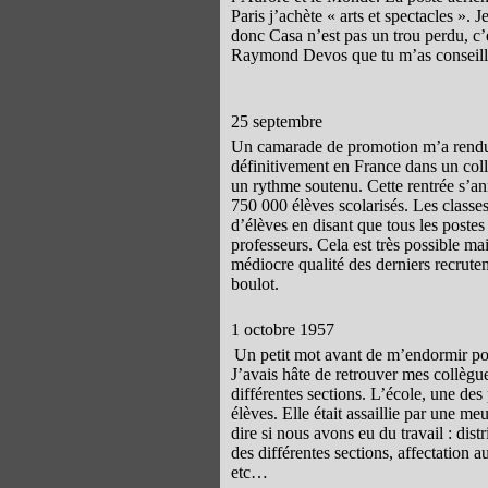
Paris j’achète « arts et spectacles ». J
donc Casa n’est pas un trou perdu, c’e
Raymond Devos que tu m’as conseillé
25 septembre
Un camarade de promotion m’a rendu vis
définitivement en France dans un coll
un rythme soutenu. Cette rentrée s’ann
750 000 élèves scolarisés. Les classes
d’élèves en disant que tous les postes
professeurs. Cela est très possible ma
médiocre qualité des derniers recrute
boulot.
1 octobre 1957
Un petit mot avant de m’endormir pour
J’avais hâte de retrouver mes collègu
différentes sections. L’école, une d
élèves. Elle était assaillie par une me
dire si nous avons eu du travail : dis
des différentes sections, affectation a
etc…