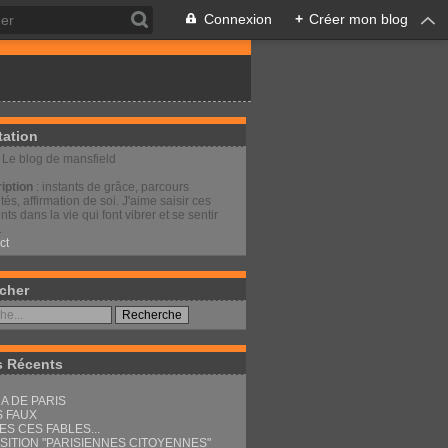
Connexion
+
Créer mon blog
tation
: Le blog de mansfield
iption
: instants de grâce, parcours
és, affirmation de soi. J'aime saisir ces
s dans la vie qui font vibrer et se sentir
.
ct
cher
s Récents
A DE PARIS
S FAUX
ES CES FABLES...
SITION "PARISIENNES CITOYENNES"