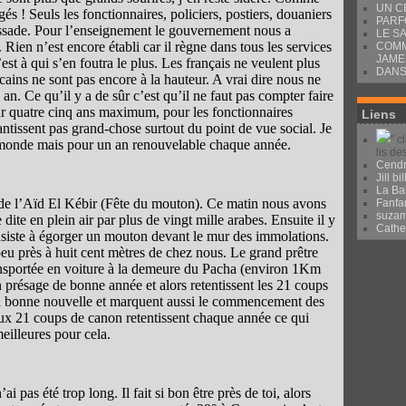
UN C
s ! Seuls les fonctionnaires, policiers, postiers, douaniers
PARF
bassade. Pour l’enseignement le gouvernement nous a
LE S
 Rien n’est encore établi car il règne dans tous les services
COMM
JAME
est à qui s’en foutra le plus. Les français ne veulent plus
DANS
cains ne sont pas encore à la hauteur. A vrai dire nous ne
n. Ce qu’il y a de sûr c’est qu’il ne faut pas compter faire
r quatre cinq ans maximum, pour les fonctionnaires
Liens
ntissent pas grand-chose surtout du point de vue social. Je
" c
 monde mais pour un an renouvelable chaque année.
lis de
Cendr
Jill bil
La Ba
e de l’Aïd El Kébir (Fête du mouton). Ce matin nous avons
Fanfa
suza
 dite en plein air par plus de vingt mille arabes. Ensuite il y
Cath
nsiste à égorger un mouton devant le mur des immolations.
peu près à huit cent mètres de chez nous. Le grand prêtre
ransportée en voiture à la demeure du Pacha (environ 1Km
un présage de bonne année et alors retentissent les 21 coups
la bonne nouvelle et marquent aussi le commencement des
ux 21 coups de canon retentissent chaque année ce qui
eilleures pour cela.
 pas été trop long. Il fait si bon être près de toi, alors