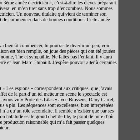
 3ème année électricien », c’est-à-dire les élèves préparant
arriverai en m’en tirer sans trop d’encombres. Nous sommes
tricien. Un nouveau titulaire qui vient de terminer son
met de commencer dans de bonnes conditions. Cette année
 va bientôt commencer, tu pourras te divertir un peu, voir
saison est bien remplie, on joue des pièces qui ont été jouées
nonne, Thé et sympathie, Ne faites pas l’enfant. Il y aura
re et Jean Marc Thibault. J’espère pouvoir aller à certaines
t « Les espions » correspondent aux critiques que j’avais
ffet de la part d’un tel metteur en scène le spectacle est
avons vu « Porte des Lilas » avec Brassens, Dany Carrel,
us a plu. Les séquences sont excellentes, bien interprétées
 n’a qu’un rôle secondaire, il semble n’exister que par ses
n habitude est le grand chef de file, le point de mire d’où
e production raisonnable qui m’a fait passer quelques
teur.