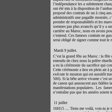
l’indépendance les a subitement changé
ont été mis à la disposition de l’am
proposé des contrats de un à cinq ans.
administratifs une pagaille monstre, c’
prendre de responsabilités et les maro
sommes pas plus avancés qu’il y a un a
carrière au Maroc, nous en avons pou
s’entend. Ces fameux contrats ne gara
serai obligé de signer comme tout le
Mardi 9 juillet.
C’est la grand fête au Maroc : la fêt
entendu de chez nous la prière rituelle
a eu la cérémonie du sacrifice qui co
Cette cérémonie a lieu en plein air à 
exécute le mouton qui est aussitôt t
500). Si la bête arrive vivante c’est 
de canon qui annoncent aux fidèles 
manifestations populaires. Les fame
n’entraîne pas que les années soient m
11 juillet
16H15 … Tiens me voilà, vois-tu je n’ai