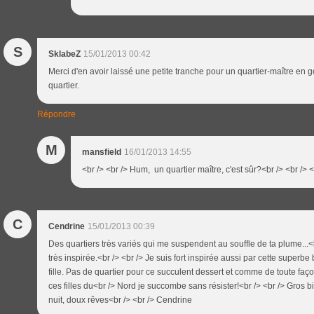
S
SklabeZ
15/01/2013 00:42
Merci d'en avoir laissé une petite tranche pour un quartier-maître en go
quartier.
Répondre
M
mansfield
16/01/2013 14:55
<br /> <br /> Hum, un quartier maître, c'est sûr?<br /> <br /> <
C
Cendrine
15/01/2013 00:39
Des quartiers très variés qui me suspendent au souffle de ta plume...<b
très inspirée.<br /> <br /> Je suis fort inspirée aussi par cette superbe
fille. Pas de quartier pour ce succulent dessert et comme de toute faço
ces filles du<br /> Nord je succombe sans résister!<br /> <br /> Gros b
nuit, doux rêves<br /> <br /> Cendrine