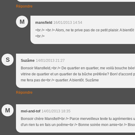
Répondre
M
mansfield
16/01/2013 14:54
<br /> <br /> Alors, ne te prive pas de ce petit plaisir. A bientô
<br />
S
Suzâme
14/01/2013 21:27
Bonsoir Mansfield,<br /> De quartier en quartier, me voilà bouche bée!
vitrine de quartier et un quartier de ta bûche préférée? Bon! d'accor
me fera pas de<br /> quartier. A bientôt. Suzâme
Répondre
M
mel-and-tof
14/01/2013 18:35
Bonsoir chère Mansfielf<br /> Parce merveilleux texte tu agrémentes u
d'un rien tu en fais un poême<br /> Bonne soirée mon amie<br /> Bis