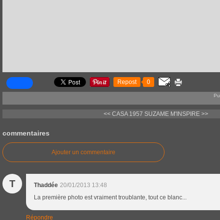
Repost
0
Pu
<< CASA 1957
SUZAME M'INSPIRE >>
commentaires
Ajouter un commentaire
T
Thaddée
20/01/2013 13:48
La première photo est vraiment troublante, tout ce blanc...
Répondre