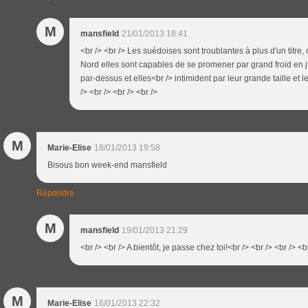
M
mansfield
21/01/2013 18:41
<br /> <br /> Les suédoises sont troublantes à plus d'un titr
Nord elles sont capables de se promener par grand froid en 
par-dessus et elles<br /> intimident par leur grande taille et
/> <br /> <br /> <br />
M
Marie-Elise
18/01/2013 19:58
Bisous bon week-end mansfield
Répondre
M
mansfield
19/01/2013 21:29
<br /> <br /> A bientôt, je passe chez toi!<br /> <br /> <br /> <b
M
Marie-Elise
16/01/2013 22:32