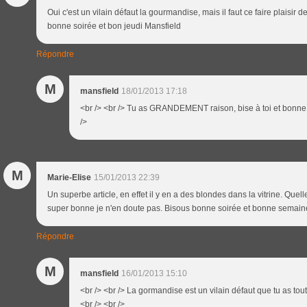
Oui c'est un vilain défaut la gourmandise, mais il faut ce faire plaisir 
bonne soirée et bon jeudi Mansfield
Répondre
M
mansfield
18/01/2013 17:18
<br /> <br /> Tu as GRANDEMENT raison, bise à toi et bonne s
/>
M
Marie-Elise
15/01/2013 22:39
Un superbe article, en effet il y en a des blondes dans la vitrine. Quell
super bonne je n'en doute pas. Bisous bonne soirée et bonne semain
Répondre
M
mansfield
16/01/2013 15:10
<br /> <br /> La gormandise est un vilain défaut que tu as tout 
<br /> <br />