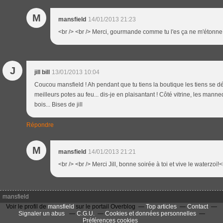
M
mansfield
14/01/2013 21:23
<br /> <br /> Merci, gourmande comme tu l'es ça ne m'étonne p
J
jill bill
13/01/2013 10:04
Coucou mansfield ! Ah pendant que tu tiens la boutique les tiens se d
meilleurs potes au feu... dis-je en plaisantant ! Côté vitrine, les manne
bois... Bises de jill
Répondre
M
mansfield
14/01/2013 21:21
<br /> <br /> Merci Jill, bonne soirée à toi et vive le waterzoï!<
mansfield
Voir le profil de
mansfield
sur le portail Overblog
Top articles
Contact
Signaler un abus
C.G.U.
Cookies et données personnelles
Préférences cookies