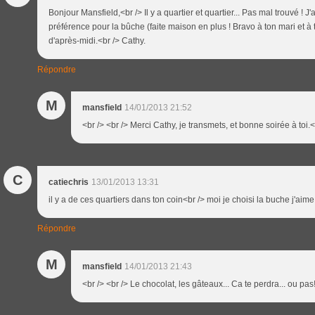
Bonjour Mansfield,<br /> Il y a quartier et quartier... Pas mal trouvé ! J'
préférence pour la bûche (faite maison en plus ! Bravo à ton mari et à ta
d'après-midi.<br /> Cathy.
Répondre
M
mansfield
14/01/2013 21:52
<br /> <br /> Merci Cathy, je transmets, et bonne soirée à toi.<b
C
catiechris
13/01/2013 13:31
il y a de ces quartiers dans ton coin<br /> moi je choisi la buche j'aime
Répondre
M
mansfield
14/01/2013 21:43
<br /> <br /> Le chocolat, les gâteaux... Ca te perdra... ou pas!