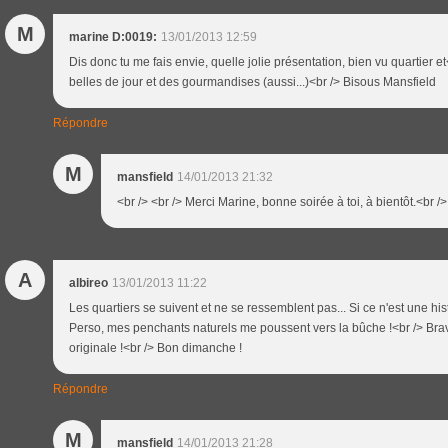
M
marine D:0019:
13/01/2013 12:59
Dis donc tu me fais envie, quelle jolie présentation, bien vu quartier e
belles de jour et des gourmandises (aussi...)<br /> Bisous Mansfield
Répondre
M
mansfield
14/01/2013 21:32
<br /> <br /> Merci Marine, bonne soirée à toi, à bientôt.<br /> 
A
albireo
13/01/2013 11:22
Les quartiers se suivent et ne se ressemblent pas... Si ce n'est une h
Perso, mes penchants naturels me poussent vers la bûche !<br /> Bravo
originale !<br /> Bon dimanche !
Répondre
M
mansfield
14/01/2013 21:28