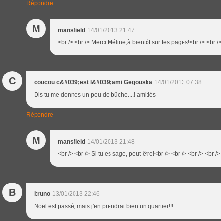
Répondre
M
mansfield
14/01/2013 21:47
<br /> <br /> Merci Méline,à bientôt sur tes pages!<br /> <br />
C
coucou c&#039;est l&#039;ami Gegouska
14/01/2013 07:38
Dis tu me donnes un peu de bûche....! amitiés
Répondre
M
mansfield
14/01/2013 21:48
<br /> <br /> Si tu es sage, peut-être!<br /> <br /> <br /> <br />
B
bruno
13/01/2013 22:46
Noël est passé, mais j'en prendrai bien un quartier!!!